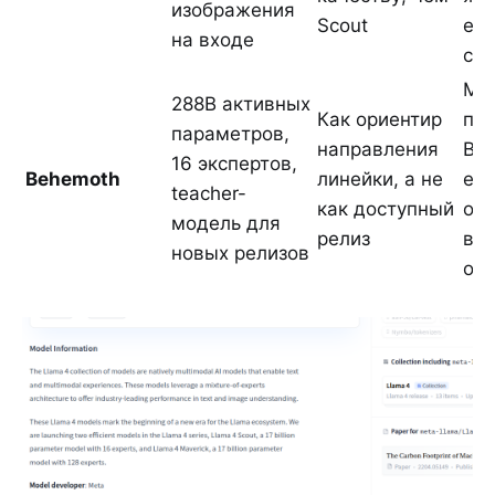
изображения
Scout
ещ
на входе
се
Me
288B активных
Как ориентир
пиш
параметров,
направления
Beh
16 экспертов,
Behemoth
линейки, а не
ещ
teacher-
как доступный
обу
модель для
релиз
вы
новых релизов
отк