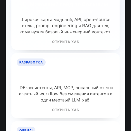
LLM: полный гайд по большим
языковым моделям
Широкая карта моделей, API, open-source
стека, prompt engineering и RAG для тех,
кому нужен базовый инженерный контекст.
ОТКРЫТЬ ХАБ
РАЗРАБОТКА
ИИ для разработчиков: как
собрать рабочий стек
IDE-ассистенты, API, MCP, локальный стек и
агентный workflow без смешения интентов в
один мёртвый LLM-хаб.
ОТКРЫТЬ ХАБ
OPENAI