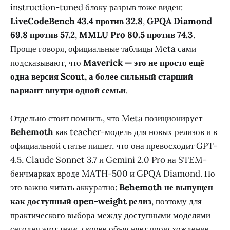
instruction-tuned блоку разрыв тоже виден:
LiveCodeBench 43.4 против 32.8
,
GPQA Diamond
69.8 против 57.2
,
MMLU Pro 80.5 против 74.3
.
Проще говоря, официальные таблицы Meta сами
подсказывают, что
Maverick — это не просто ещё
одна версия Scout, а более сильный старший
вариант внутри одной семьи
.
Отдельно стоит помнить, что Meta позиционирует
Behemoth
как teacher-модель для новых релизов и в
официальной статье пишет, что она превосходит GPT-
4.5, Claude Sonnet 3.7 и Gemini 2.0 Pro на STEM-
бенчмарках вроде MATH-500 и GPQA Diamond. Но
это важно читать аккуратно:
Behemoth не выпущен
как доступный open-weight релиз
, поэтому для
практического выбора между доступными моделями
сегодня этот тезис скорее объясняет происхождение