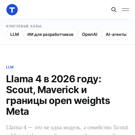
КЛЮЧЕВЫЕ ХАБЫ
LLM
ИИ для разработчиков
OpenAI
AI-агенты
LLM
Llama 4 в 2026 году:
Scout, Maverick и
границы open weights
Meta
Llama 4 — это не одна модель, а семейство Scout