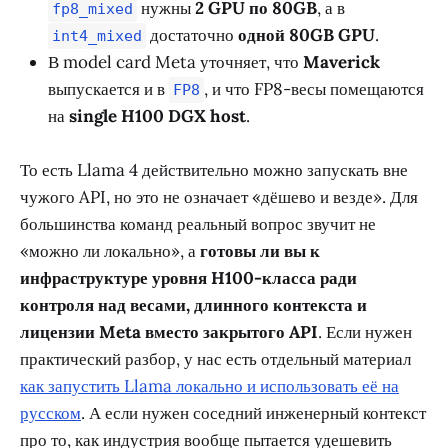
нужны
2 GPU по 80GB
, а в
fp8_mixed
достаточно
одной 80GB GPU
.
int4_mixed
В model card Meta уточняет, что
Maverick
выпускается и в
, и что FP8-весы помещаются
FP8
на
single H100 DGX host
.
То есть Llama 4 действительно можно запускать вне
чужого API, но это не означает «дёшево и везде». Для
большинства команд реальный вопрос звучит не
«можно ли локально», а
готовы ли вы к
инфраструктуре уровня H100-класса ради
контроля над весами, длинного контекста и
лицензии Meta вместо закрытого API
. Если нужен
практический разбор, у нас есть отдельный материал
как запустить Llama локально и использовать её на
русском
. А если нужен соседний инженерный контекст
про то, как индустрия вообще пытается удешевить