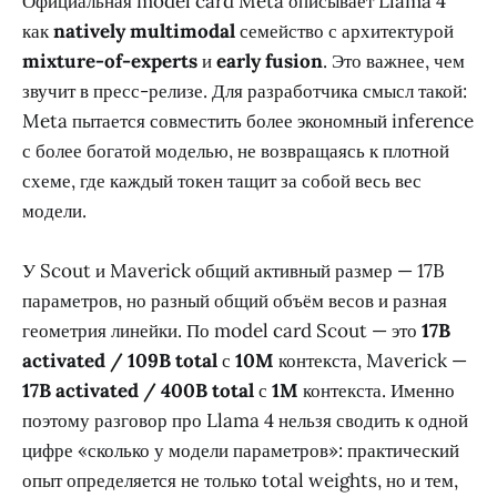
Официальная model card Meta описывает Llama 4
как
natively multimodal
семейство с архитектурой
mixture-of-experts
и
early fusion
. Это важнее, чем
звучит в пресс-релизе. Для разработчика смысл такой:
Meta пытается совместить более экономный inference
с более богатой моделью, не возвращаясь к плотной
схеме, где каждый токен тащит за собой весь вес
модели.
У Scout и Maverick общий активный размер — 17B
параметров, но разный общий объём весов и разная
геометрия линейки. По model card Scout — это
17B
activated / 109B total
с
10M
контекста, Maverick —
17B activated / 400B total
с
1M
контекста. Именно
поэтому разговор про Llama 4 нельзя сводить к одной
цифре «сколько у модели параметров»: практический
опыт определяется не только total weights, но и тем,