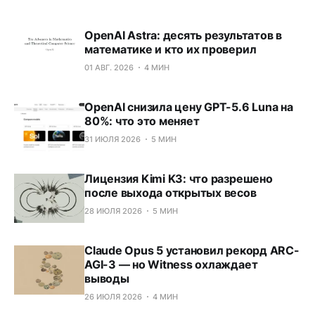
OpenAI Astra: десять результатов в
математике и кто их проверил
01 АВГ. 2026
4 МИН
OpenAI снизила цену GPT-5.6 Luna на
80%: что это меняет
31 ИЮЛЯ 2026
5 МИН
Лицензия Kimi K3: что разрешено
после выхода открытых весов
28 ИЮЛЯ 2026
5 МИН
Claude Opus 5 установил рекорд ARC-
AGI-3 — но Witness охлаждает
выводы
26 ИЮЛЯ 2026
4 МИН