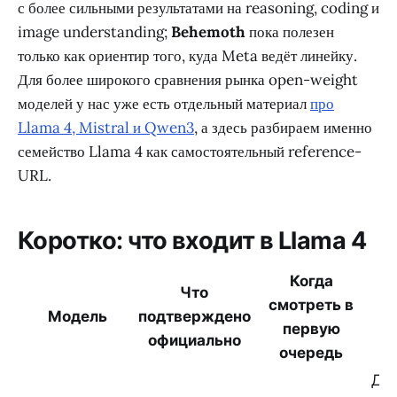
с более сильными результатами на reasoning, coding и
image understanding;
Behemoth
пока полезен
только как ориентир того, куда Meta ведёт линейку.
Для более широкого сравнения рынка open-weight
моделей у нас уже есть отдельный материал
про
Llama 4, Mistral и Qwen3
, а здесь разбираем именно
семейство Llama 4 как самостоятельный reference-
URL.
Коротко: что входит в Llama 4
Когда
Что
смотреть в
Модель
подтверждено
Ч
первую
официально
очередь
Для