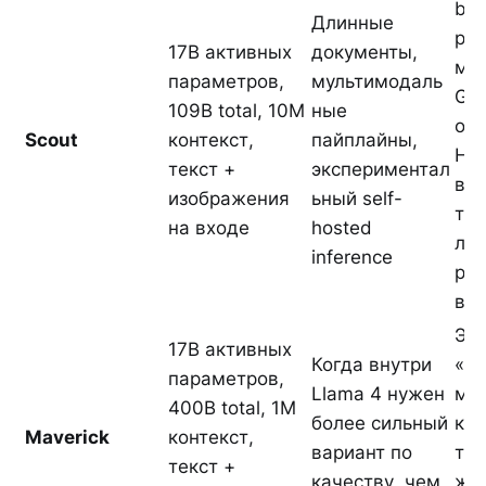
bf1
Длинные
ре
17B активных
документы,
ми
параметров,
мультимодаль
GP
109B total, 10M
ные
од
Scout
контекст,
пайплайны,
H1
текст +
экспериментал
во
изображения
ьный self-
тол
на входе
hosted
лёг
inference
ре
вро
Это
17B активных
Когда внутри
«л
параметров,
Llama 4 нужен
мо
400B total, 1M
более сильный
каж
Maverick
контекст,
вариант по
тре
текст +
качеству, чем
жел