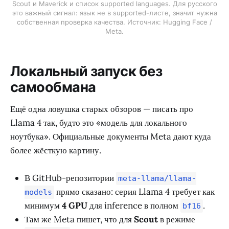
Scout и Maverick и список supported languages. Для русского
это важный сигнал: язык не в supported-листе, значит нужна
собственная проверка качества. Источник: Hugging Face /
Meta.
Локальный запуск без
самообмана
Ещё одна ловушка старых обзоров — писать про
Llama 4 так, будто это «модель для локального
ноутбука». Официальные документы Meta дают куда
более жёсткую картину.
В GitHub-репозитории
meta-llama/llama-
прямо сказано: серия Llama 4 требует как
models
минимум
4 GPU
для inference в полном
.
bf16
Там же Meta пишет, что для
Scout
в режиме