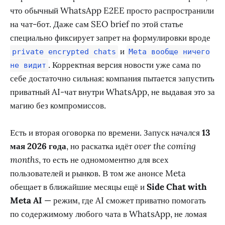
что обычный WhatsApp E2EE просто распространили
на чат-бот. Даже сам SEO brief по этой статье
специально фиксирует запрет на формулировки вроде
и
private encrypted chats
Meta вообще ничего
. Корректная версия новости уже сама по
не видит
себе достаточно сильная: компания пытается запустить
приватный AI-чат внутри WhatsApp, не выдавая это за
магию без компромиссов.
Есть и вторая оговорка по времени. Запуск начался
13
мая 2026 года
, но раскатка идёт
over the coming
months
, то есть не одномоментно для всех
пользователей и рынков. В том же анонсе Meta
обещает в ближайшие месяцы ещё и
Side Chat with
Meta AI
— режим, где AI сможет приватно помогать
по содержимому любого чата в WhatsApp, не ломая