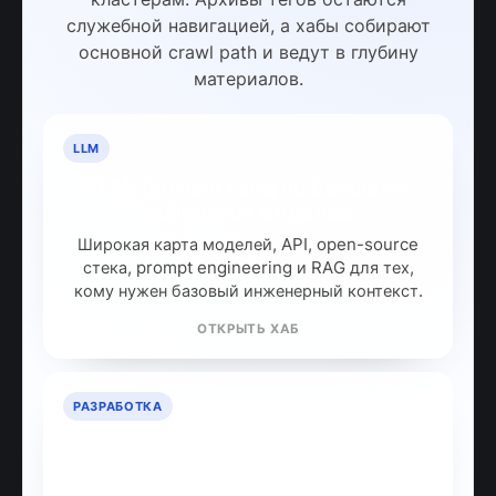
служебной навигацией, а хабы собирают
основной crawl path и ведут в глубину
материалов.
LLM
LLM: полный гайд по большим
языковым моделям
Широкая карта моделей, API, open-source
стека, prompt engineering и RAG для тех,
кому нужен базовый инженерный контекст.
ОТКРЫТЬ ХАБ
РАЗРАБОТКА
ИИ для разработчиков: как
собрать рабочий стек