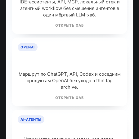
IDE-ассистенты, API, MCP, локальный стек и
агентный workflow без смешения интентов в
один мёртвый LLM-хаб.
ОТКРЫТЬ ХАБ
OPENAI
OpenAI: продукты, модели и куда
идти дальше
Маршрут по ChatGPT, API, Codex и соседним
продуктам OpenAI без ухода в thin tag
archive.
ОТКРЫТЬ ХАБ
AI-АГЕНТЫ
AI-агенты: что это и как работают