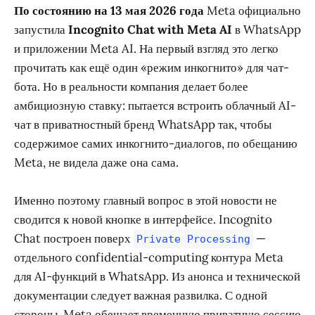
По состоянию на 13 мая 2026 года
Meta официально
запустила
Incognito Chat with Meta AI
в WhatsApp
и приложении Meta AI. На первый взгляд это легко
прочитать как ещё один «режим инкогнито» для чат-
бота. Но в реальности компания делает более
амбициозную ставку: пытается встроить облачный AI-
чат в приватностный бренд WhatsApp так, чтобы
содержимое самих инкогнито-диалогов, по обещанию
Meta, не видела даже она сама.
Именно поэтому главный вопрос в этой новости не
сводится к новой кнопке в интерфейсе. Incognito
Chat построен поверх
—
Private Processing
отдельного confidential-computing контура Meta
для AI-функций в WhatsApp. Из анонса и технической
документации следует важная развилка. С одной
стороны, Meta обещает временную приватную сессию