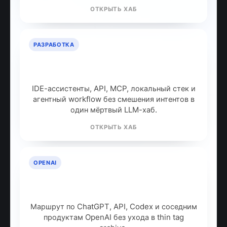
ОТКРЫТЬ ХАБ
РАЗРАБОТКА
ИИ для разработчиков: как
собрать рабочий стек
IDE-ассистенты, API, MCP, локальный стек и
агентный workflow без смешения интентов в
один мёртвый LLM-хаб.
ОТКРЫТЬ ХАБ
OPENAI
OpenAI: продукты, модели и куда
идти дальше
Маршрут по ChatGPT, API, Codex и соседним
продуктам OpenAI без ухода в thin tag