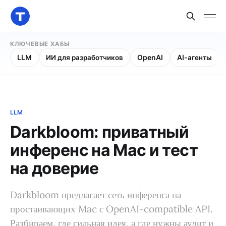
КЛЮЧЕВЫЕ ХАБЫ
LLM
ИИ для разработчиков
OpenAI
AI-агенты
LLM
Darkbloom: приватный
инференс на Mac и тест
на доверие
Darkbloom предлагает сеть инференса на
простаивающих Mac с OpenAI-compatible API.
Разбираем, где сильная идея, а где нужны аудит и