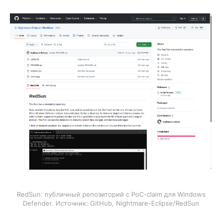
RedSun: публичный репозиторий с PoC-claim для Windows
Defender. Источник: GitHub, Nightmare-Eclipse/RedSun