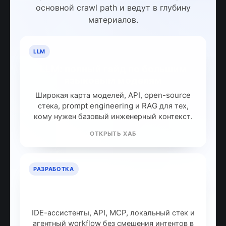
основной crawl path и ведут в глубину
материалов.
LLM
LLM: полный гайд по большим
языковым моделям
Широкая карта моделей, API, open-source
стека, prompt engineering и RAG для тех,
кому нужен базовый инженерный контекст.
ОТКРЫТЬ ХАБ
РАЗРАБОТКА
ИИ для разработчиков: как
собрать рабочий стек
IDE-ассистенты, API, MCP, локальный стек и
агентный workflow без смешения интентов в