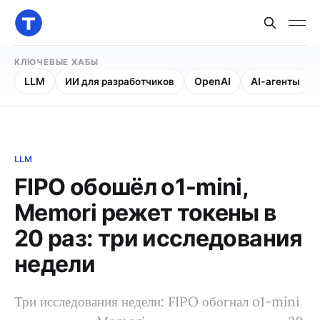
КЛЮЧЕВЫЕ ХАБЫ
LLM
ИИ для разработчиков
OpenAI
AI-агенты
LLM
FIPO обошёл o1-mini,
Memori режет токены в
20 раз: три исследования
недели
Три исследования недели: FIPO обогнал o1-mini