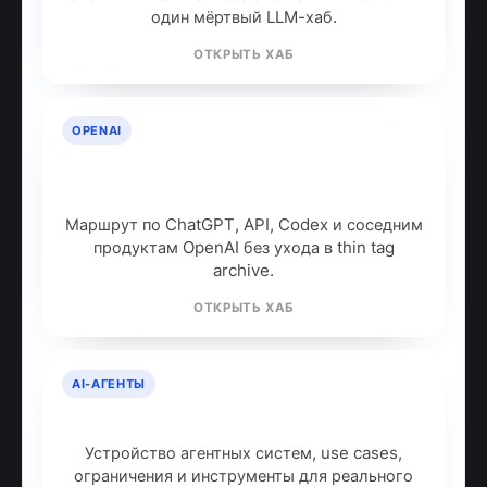
один мёртвый LLM-хаб.
ОТКРЫТЬ ХАБ
OPENAI
OpenAI: продукты, модели и куда
идти дальше
Маршрут по ChatGPT, API, Codex и соседним
продуктам OpenAI без ухода в thin tag
archive.
ОТКРЫТЬ ХАБ
AI-АГЕНТЫ
AI-агенты: что это и как работают
Устройство агентных систем, use cases,
ограничения и инструменты для реального