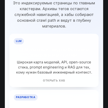
Это индексируемые страницы по главным
кластерам. Архивы тегов остаются
служебной навигацией, а хабы собирают
основной crawl path и ведут в глубину
материалов.
LLM
LLM: полный гайд по большим
языковым моделям
Широкая карта моделей, API, open-source
стека, prompt engineering и RAG для тех,
кому нужен базовый инженерный контекст.
ОТКРЫТЬ ХАБ
РАЗРАБОТКА
ИИ для разработчиков: как