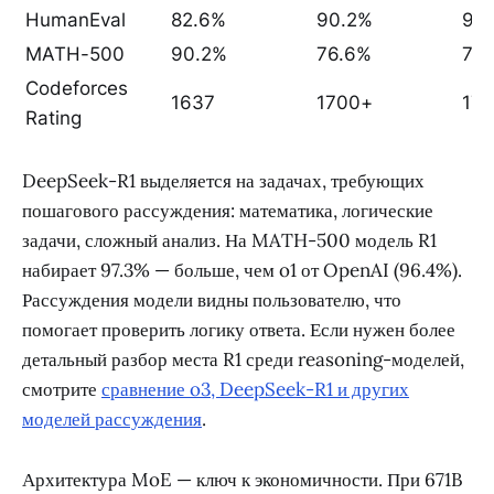
HumanEval
82.6%
90.2%
92
MATH-500
90.2%
76.6%
78
Codeforces
1637
1700+
17
Rating
DeepSeek-R1 выделяется на задачах, требующих
пошагового рассуждения: математика, логические
задачи, сложный анализ. На MATH-500 модель R1
набирает 97.3% — больше, чем o1 от OpenAI (96.4%).
Рассуждения модели видны пользователю, что
помогает проверить логику ответа. Если нужен более
детальный разбор места R1 среди reasoning-моделей,
смотрите
сравнение o3, DeepSeek-R1 и других
моделей рассуждения
.
Архитектура MoE — ключ к экономичности. При 671B