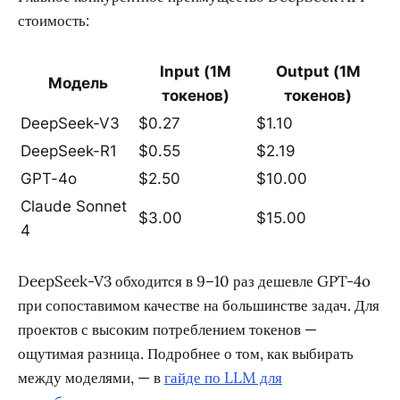
стоимость:
Input (1M
Output (1M
Модель
токенов)
токенов)
DeepSeek-V3
$0.27
$1.10
DeepSeek-R1
$0.55
$2.19
GPT-4o
$2.50
$10.00
Claude Sonnet
$3.00
$15.00
4
DeepSeek-V3 обходится в 9–10 раз дешевле GPT-4o
при сопоставимом качестве на большинстве задач. Для
проектов с высоким потреблением токенов —
ощутимая разница. Подробнее о том, как выбирать
между моделями, — в
гайде по LLM для