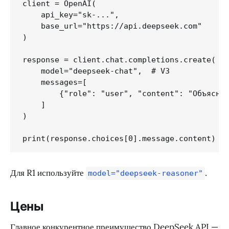
client = OpenAI(

    api_key="sk-...",

    base_url="https://api.deepseek.com"

)

response = client.chat.completions.create(

    model="deepseek-chat",  # V3

    messages=[

        {"role": "user", "content": "Объясни 
    ]

)

print(response.choices[0].message.content)
Для R1 используйте
.
model="deepseek-reasoner"
Цены
Главное конкурентное преимущество DeepSeek API —