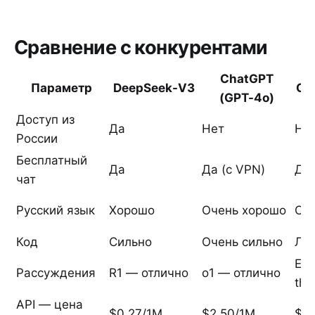
Сравнение с конкурентами
ChatGPT
Параметр
DeepSeek-V3
Cl
(GPT-4o)
Доступ из
Да
Нет
Не
России
Бесплатный
Да
Да (с VPN)
Да 
чат
Русский язык
Хорошо
Очень хорошо
От
Код
Сильно
Очень сильно
Лу
Ext
Рассуждения
R1 — отлично
o1 — отлично
thi
API — цена
$0.27/1M
$2.50/1M
$3