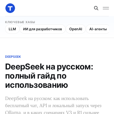
КЛЮЧЕВЫЕ ХАБЫ
LLM
ИИ для разработчиков
OpenAI
AI-агенты
DEEPSEEK
DeepSeek на русском:
полный гайд по
использованию
DeepSeek на русском: как использовать
бесплатный чат, API и локальный запуск через
Ollama, и в каких сценариях V3 и R1 сильнее