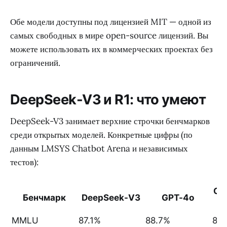
Обе модели доступны под лицензией MIT — одной из
самых свободных в мире open-source лицензий. Вы
можете использовать их в коммерческих проектах без
ограничений.
DeepSeek-V3 и R1: что умеют
DeepSeek-V3 занимает верхние строчки бенчмарков
среди открытых моделей. Конкретные цифры (по
данным LMSYS Chatbot Arena и независимых
тестов):
Cl
Бенчмарк
DeepSeek-V3
GPT-4o
MMLU
87.1%
88.7%
88