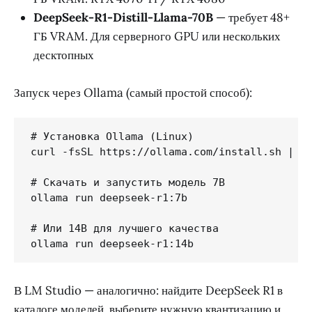
DeepSeek-R1-Distill-Llama-70B
— требует 48+
ГБ VRAM. Для серверного GPU или нескольких
десктопных
Запуск через Ollama (самый простой способ):
# Установка Ollama (Linux)

curl -fsSL https://ollama.com/install.sh | sh
# Скачать и запустить модель 7B

ollama run deepseek-r1:7b

# Или 14B для лучшего качества

ollama run deepseek-r1:14b
В LM Studio — аналогично: найдите DeepSeek R1 в
каталоге моделей, выберите нужную квантизацию и