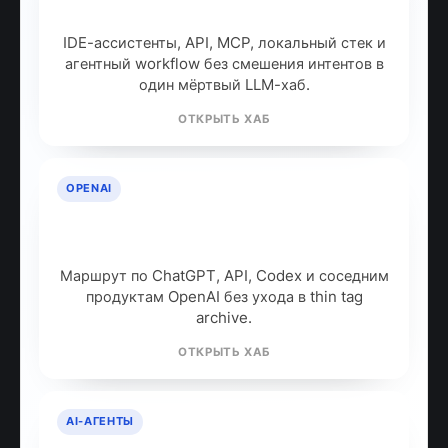
собрать рабочий стек
IDE-ассистенты, API, MCP, локальный стек и
агентный workflow без смешения интентов в
один мёртвый LLM-хаб.
ОТКРЫТЬ ХАБ
OPENAI
OpenAI: продукты, модели и куда
идти дальше
Маршрут по ChatGPT, API, Codex и соседним
продуктам OpenAI без ухода в thin tag
archive.
ОТКРЫТЬ ХАБ
AI-АГЕНТЫ