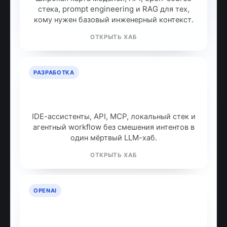
стека, prompt engineering и RAG для тех,
кому нужен базовый инженерный контекст.
ОТКРЫТЬ ХАБ
РАЗРАБОТКА
ИИ для разработчиков: как
собрать рабочий стек
IDE-ассистенты, API, MCP, локальный стек и
агентный workflow без смешения интентов в
один мёртвый LLM-хаб.
ОТКРЫТЬ ХАБ
OPENAI
OpenAI: продукты, модели и куда
идти дальше