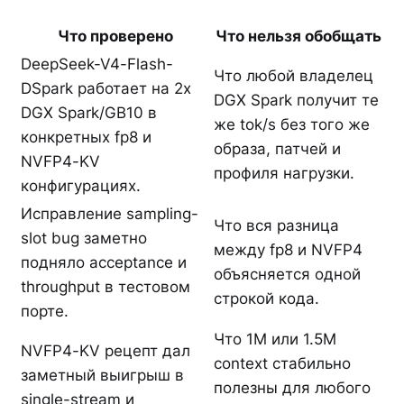
Что проверено
Что нельзя обобщать
DeepSeek-V4-Flash-
Что любой владелец
DSpark работает на 2x
DGX Spark получит те
DGX Spark/GB10 в
же tok/s без того же
конкретных fp8 и
образа, патчей и
NVFP4-KV
профиля нагрузки.
конфигурациях.
Исправление sampling-
Что вся разница
slot bug заметно
между fp8 и NVFP4
подняло acceptance и
объясняется одной
throughput в тестовом
строкой кода.
порте.
Что 1M или 1.5M
NVFP4-KV рецепт дал
context стабильно
заметный выигрыш в
полезны для любого
single-stream и