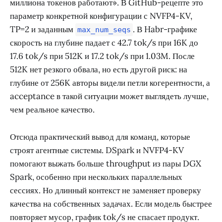
миллиона токенов работают». В GitHub-рецепте это
параметр конкретной конфигурации с NVFP4-KV,
TP=2 и заданным
. В Habr-графике
max_num_seqs
скорость на глубине падает с 42.7 tok/s при 16K до
17.6 tok/s при 512K и 17.2 tok/s при 1.03M. После
512K нет резкого обвала, но есть другой риск: на
глубине от 256K авторы видели петли когерентности, а
acceptance в такой ситуации может выглядеть лучше,
чем реальное качество.
Отсюда практический вывод для команд, которые
строят агентные системы. DSpark и NVFP4-KV
помогают выжать больше throughput из пары DGX
Spark, особенно при нескольких параллельных
сессиях. Но длинный контекст не заменяет проверку
качества на собственных задачах. Если модель быстрее
повторяет мусор, график tok/s не спасает продукт.