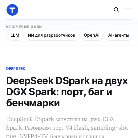
КЛЮЧЕВЫЕ ХАБЫ
LLM
ИИ для разработчиков
OpenAI
AI-агенты
DEEPSEEK
DeepSeek DSpark на двух
DGX Spark: порт, баг и
бенчмарки
DeepSeek DSpark запустили на двух DGX
Spark. Разбираем порт V4 Flash, sampling-slot
bug, NVFP4-KV, бенчмарки и границы