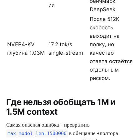
бенчмарк
ии
DeepSeek.
После 512K
скорость
выходит на
NVFP4-KV
17.2 tok/s
полку, но
глубина 1.03M
single-stream
качество
ответа остаётся
отдельным
риском.
Где нельзя обобщать 1M и
1.5M context
Самая опасная ошибка - превратить
в обещание «полтора
max_model_len=1500000