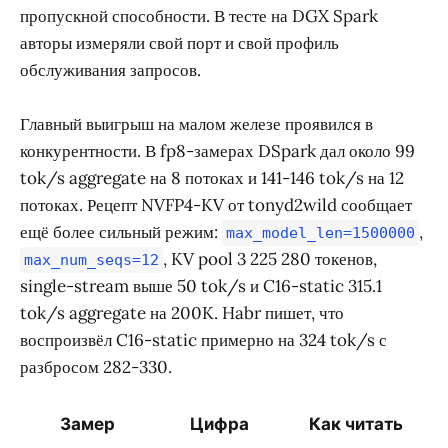
пропускной способности. В тесте на DGX Spark
авторы измеряли свой порт и свой профиль
обслуживания запросов.
Главный выигрыш на малом железе проявился в
конкурентности. В fp8-замерах DSpark дал около 99
tok/s aggregate на 8 потоках и 141-146 tok/s на 12
потоках. Рецепт NVFP4-KV от tonyd2wild сообщает
ещё более сильный режим:
,
max_model_len=1500000
, KV pool 3 225 280 токенов,
max_num_seqs=12
single-stream выше 50 tok/s и C16-static 315.1
tok/s aggregate на 200K. Habr пишет, что
воспроизвёл C16-static примерно на 324 tok/s с
разбросом 282-330.
Замер
Цифра
Как читать