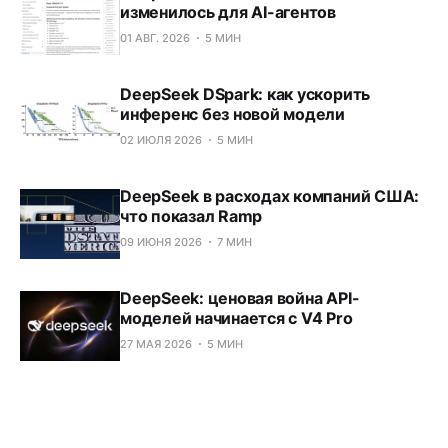
изменилось для AI-агентов
01 АВГ. 2026
5 МИН
DeepSeek DSpark: как ускорить
инференс без новой модели
02 ИЮЛЯ 2026
5 МИН
DeepSeek в расходах компаний США:
что показал Ramp
09 ИЮНЯ 2026
7 МИН
DeepSeek: ценовая война API-
моделей начинается с V4 Pro
27 МАЯ 2026
5 МИН