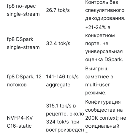
Контроль без
fp8 no-spec
26.7 tok/s
спекулятивного
single-stream
декодирования.
+21-24% в
конкретном
fp8 DSpark
32.4 tok/s
порте, не
single-stream
универсальная
оценка DSpark.
Выигрыш
fp8 DSpark, 12
141-146 tok/s
заметнее в
потоков
aggregate
multi-user
режиме.
Конфигурация
315.1 tok/s в
сообщества на
рецепте, около
NVFP4-KV
200K context; не
324 tok/s при
C16-static
официальный
воспроизведен