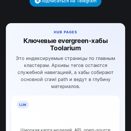
Подписаться на Telegram
HUB PAGES
Ключевые evergreen-хабы
Toolarium
Это индексируемые страницы по главным
кластерам. Архивы тегов остаются
служебной навигацией, а хабы собирают
основной crawl path и ведут в глубину
материалов.
LLM
LLM: полный гайд по большим
языковым моделям
Широкая карта моделей, API, open-source