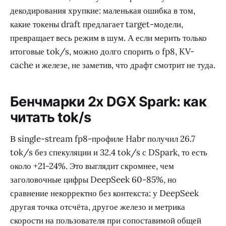
декодирования хрупкие: маленькая ошибка в том,
какие токены draft предлагает target-модели,
превращает весь режим в шум. А если мерить только
итоговые tok/s, можно долго спорить о fp8, KV-
cache и железе, не заметив, что драфт смотрит не туда.
Бенчмарки 2x DGX Spark: как
читать tok/s
В single-stream fp8-профиле Habr получил 26.7
tok/s без спекуляции и 32.4 tok/s с DSpark, то есть
около +21-24%. Это выглядит скромнее, чем
заголовочные цифры DeepSeek 60-85%, но
сравнение некорректно без контекста: у DeepSeek
другая точка отсчёта, другое железо и метрика
скорости на пользователя при сопоставимой общей