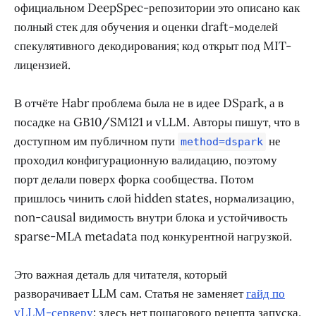
официальном DeepSpec-репозитории это описано как
полный стек для обучения и оценки draft-моделей
спекулятивного декодирования; код открыт под MIT-
лицензией.
В отчёте Habr проблема была не в идее DSpark, а в
посадке на GB10/SM121 и vLLM. Авторы пишут, что в
доступном им публичном пути
не
method=dspark
проходил конфигурационную валидацию, поэтому
порт делали поверх форка сообщества. Потом
пришлось чинить слой hidden states, нормализацию,
non-causal видимость внутри блока и устойчивость
sparse-MLA metadata под конкурентной нагрузкой.
Это важная деталь для читателя, который
разворачивает LLM сам. Статья не заменяет
гайд по
vLLM-серверу
: здесь нет пошагового рецепта запуска.