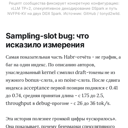
Рецепт сообщества фиксирует конкретную конфигурацию:
vLLM TP=2, спекулятивное декодирование DSpark и путь
NVFP4-KV на двух DGX Spark. Источник: GitHub / tonyd2wild.
Sampling-slot bug: что
исказило измерения
Самая показательная часть Habr-отчёта - не график, а
баг на один индекс. По описанию авторов,
унаследованный kernel сэмплил draft-токены не из
нужного bonus-слота, а из noise-слота. После сдвига
индекса acceptance первой позиции поднялся с 0.41
до 0.74, средняя принятая длина - с 1.75 до 2.5,
throughput в debug-прогоне - с 26 до 36 tok/s.
Эта история полезнее громкой цифры «ускорилось».
Она показывает, почему бенчмарки спекулятивного