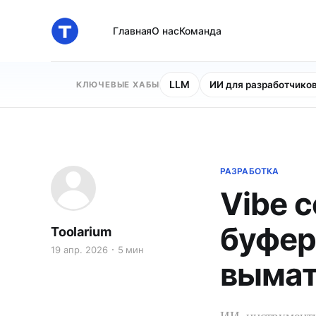
Главная
О нас
Команда
LLM
ИИ для разработчико
КЛЮЧЕВЫЕ ХАБЫ
РАЗРАБОТКА
Vibe 
буфер
Toolarium
19 апр. 2026
5 мин
выма