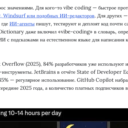
рос значениями. Для кого-то vibe coding — быстрое про
, Windsurf или подобных ИИ-редакторов
. Для других 
 где
ИИ-агенты
пишут, тестируют и деплоят код почти с
Dictionary даже включил «vibe-coding» в словарь, опре
ИИ с подсказками на естественном языке для написания 
 Overflow (2025), 84% разработчиков уже используют 
-инструменты. JetBrains в отчёте State of Developer 
85% — регулярное использование. GitHub Copilot набр
середине 2025 года, а количество платных подписчиков 