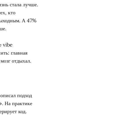
знь стала лучше.
ех, кто
 выходным. А 47%
ше.
е vibe
ить: главная
 мозг отдыхал.
 описал подход
». На практике
ерирует код.