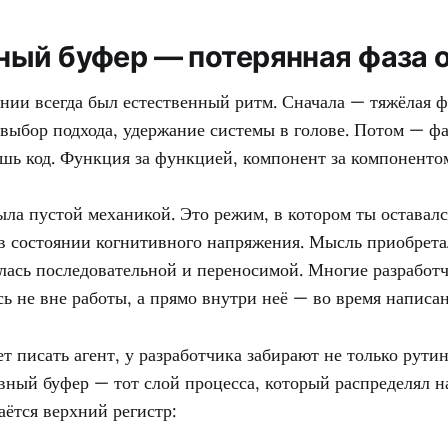
ный буфер — потерянная фаза 
ии всегда был естественный ритм. Сначала — тяжёлая ф
выбор подхода, удержание системы в голове. Потом — фа
шь код. Функция за функцией, компонент за компоненто
ыла пустой механикой. Это режим, в котором ты оставал
 в состоянии когнитивного напряжения. Мысль приобрета
илась последовательной и переносимой. Многие разработ
ь не вне работы, а прямо внутри неё — во время написан
ет писать агент, у разработчика забирают не только рутин
вный буфер — тот слой процесса, который распределял н
аётся верхний регистр: