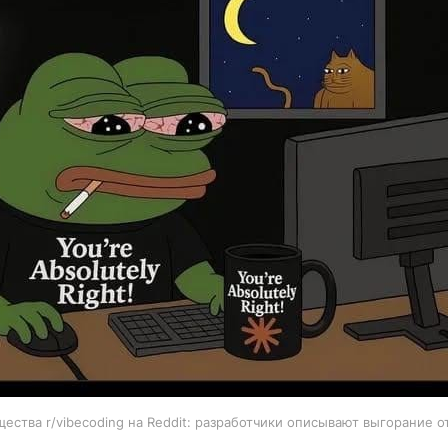
щества r/vibecoding на Reddit: разработчики описывают выгорание о