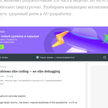
 экономят разработчикам 3,6 часа в неделю, но 96% 
аботают сверхурочно. Разбираем концепцию когнитивн
нуть здоровый ритм в AI-разработку.