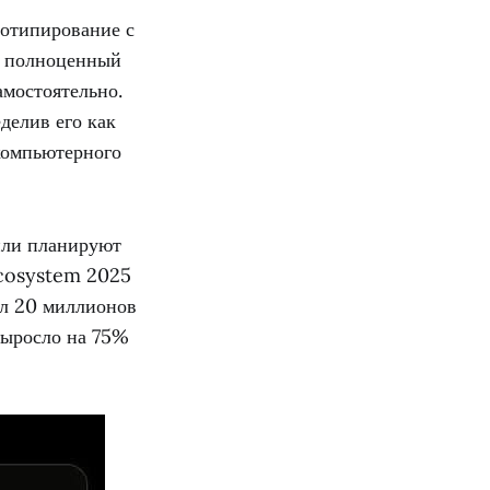
тотипирование с
— полноценный
амостоятельно.
делив его как
компьютерного
или планируют
Ecosystem 2025
ал 20 миллионов
выросло на 75%