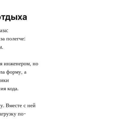
отдыха
аза:
за полегче:
м.
ся инженером, но
ла форму, а
чики
ия кода.
у. Вместе с ней
агрузку по-