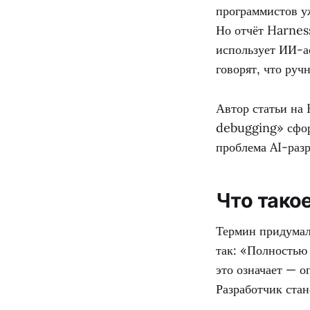
программистов уж
Но отчёт Harness
использует ИИ-ас
говорят, что руч
Автор статьи на 
debugging» сформ
проблема AI-разр
Что такое
Термин придумал 
так: «Полностью 
это означает — о
Разработчик стан