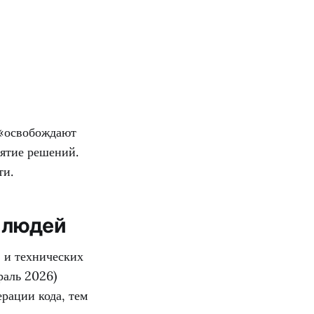
 «освобождают
нятие решений.
ти.
 людей
 и технических
раль 2026)
рации кода, тем