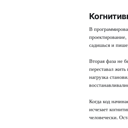
Когнитив
В программирован
проектирование, 
садишься и пише
Вторая фаза не б
переставал жить
нагрузка станов
восстанавливалис
Когда код начина
исчезает когнити
человечески. Ост