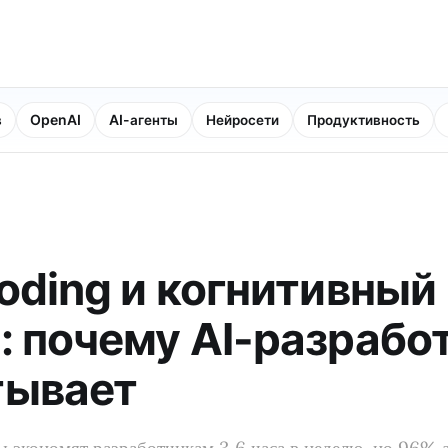
в
OpenAI
AI-агенты
Нейросети
Продуктивность
coding и когнитивный
: почему AI-разрабо
тывает