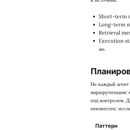
Short-term m
Long-term m
Retrieval me
Execution st
же.
Планиров
Не каждый агент
маршрутизация: 
под контролем. 
неизвестен: иссл
Паттерн