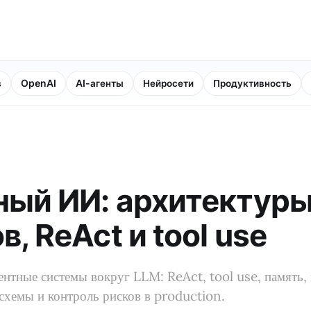
в
OpenAI
AI-агенты
Нейросети
Продуктивность
ный ИИ: архитектуры
в, ReAct и tool use
ентные системы вокруг LLM: ReAct, tool use, память,
схемы и контроль рисков в production.