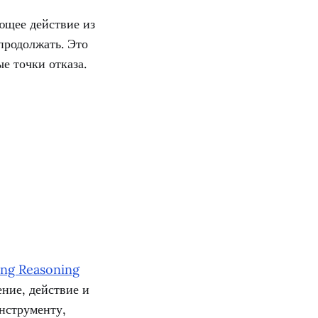
ющее действие из
 продолжать. Это
е точки отказа.
ing Reasoning
ение, действие и
нструменту,