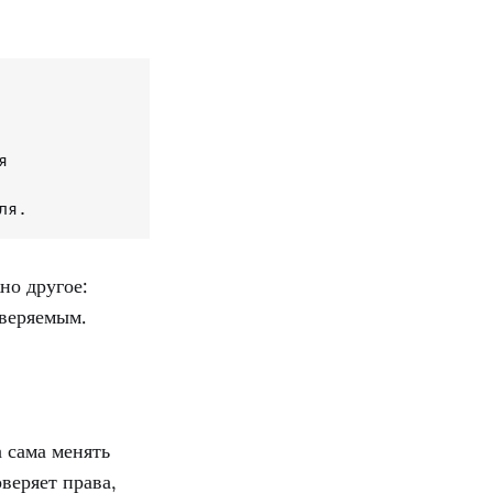


ля.
но другое:
веряемым.
 сама менять
веряет права,