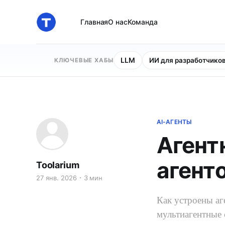
Главная
О нас
Команда
LLM
ИИ для разработчико
КЛЮЧЕВЫЕ ХАБЫ
AI-АГЕНТЫ
Агент
агенто
Toolarium
27 янв. 2026
3 мин
Как устроены аг
мультиагентные 