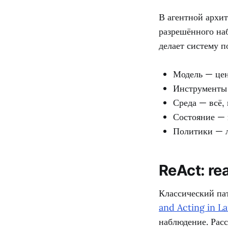
В агентной архи
разрешённого наб
делает систему 
Модель — цен
Инструменты 
Среда — всё, 
Состояние — 
Политики — л
ReAct: re
Классический па
and Acting in 
наблюдение. Расс