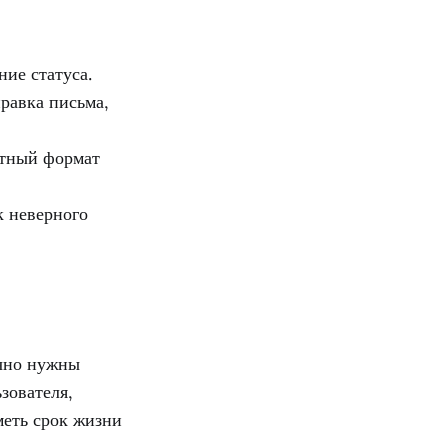
ие статуса.
равка письма,
ятный формат
к неверного
ычно нужны
зователя,
еть срок жизни