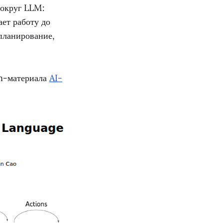
вокруг LLM:
ет работу до
 планирование,
en-материала
AI-