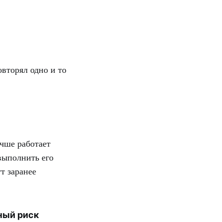
вторял одно и то
чше работает
выполнить его
т заранее
ный риск