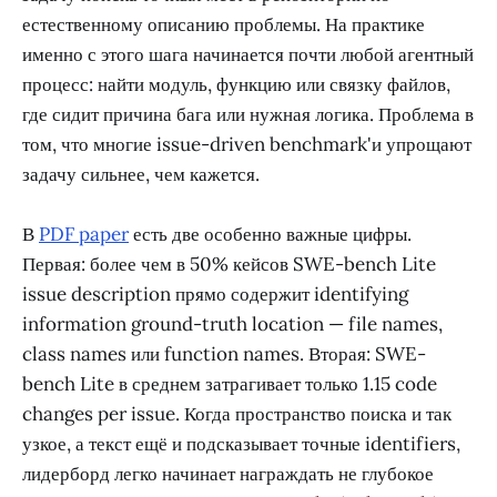
естественному описанию проблемы. На практике
именно с этого шага начинается почти любой агентный
процесс: найти модуль, функцию или связку файлов,
где сидит причина бага или нужная логика. Проблема в
том, что многие issue-driven benchmark'и упрощают
задачу сильнее, чем кажется.
В
PDF paper
есть две особенно важные цифры.
Первая: более чем в 50% кейсов SWE-bench Lite
issue description прямо содержит identifying
information ground-truth location — file names,
class names или function names. Вторая: SWE-
bench Lite в среднем затрагивает только 1.15 code
changes per issue. Когда пространство поиска и так
узкое, а текст ещё и подсказывает точные identifiers,
лидерборд легко начинает награждать не глубокое