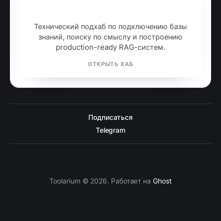
RAG: retrieval-augmented
generation
Технический подхаб по подключению базы
знаний, поиску по смыслу и построению
production-ready RAG-систем.
ОТКРЫТЬ ХАБ
Подписаться
Telegram
Toolarium © 2026. Работает на
Ghost