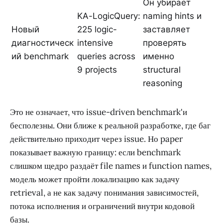
Он убирает
KA-LogicQuery:
naming hints и
Новый
225 logic-
заставляет
диагностическ
intensive
проверять
ий benchmark
queries across
именно
9 projects
structural
reasoning
Это не означает, что issue-driven benchmark'и
бесполезны. Они ближе к реальной разработке, где баг
действительно приходит через issue. Но paper
показывает важную границу: если benchmark
слишком щедро раздаёт file names и function names,
модель может пройти локализацию как задачу
retrieval, а не как задачу понимания зависимостей,
потока исполнения и ограничений внутри кодовой
базы.