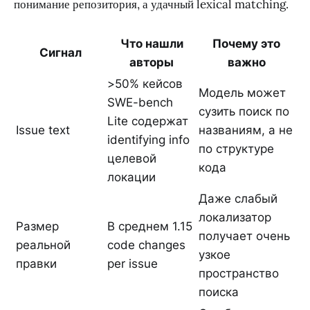
понимание репозитория, а удачный lexical matching.
Что нашли
Почему это
Сигнал
авторы
важно
>50% кейсов
Модель может
SWE-bench
сузить поиск по
Lite содержат
Issue text
названиям, а не
identifying info
по структуре
целевой
кода
локации
Даже слабый
локализатор
Размер
В среднем 1.15
получает очень
реальной
code changes
узкое
правки
per issue
пространство
поиска