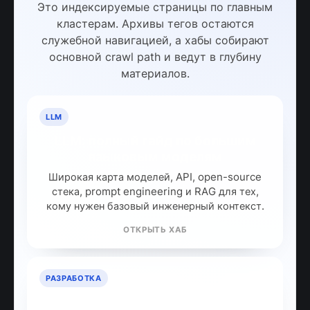
Это индексируемые страницы по главным
кластерам. Архивы тегов остаются
служебной навигацией, а хабы собирают
основной crawl path и ведут в глубину
материалов.
LLM
LLM: полный гайд по большим
языковым моделям
Широкая карта моделей, API, open-source
стека, prompt engineering и RAG для тех,
кому нужен базовый инженерный контекст.
ОТКРЫТЬ ХАБ
РАЗРАБОТКА
ИИ для разработчиков: как