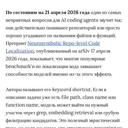
По состоянию на 21 апреля 2026 года
один из самых
неприятных вопросов для AI coding agents звучит так:
они действительно понимают репозиторий или просто
хорошо угадывают по названиям файлов и функций.
Препринт
Neurosymbolic Repo-level Code
Localization
, опубликованный на arXiv 17 апреля
2026 года, показывает, что многие популярные
benchmark'и по локализации кода завышают
способности моделей именно из-за этого эффекта.
Авторы называют его
keyword shortcut
. Если в
описании задачи уже есть file path, class name или
function name, модель может выйти на нужный
участок через grep, embedding retrieval или грубую
фильтрацию кандидатов. Это полезный эвристический
трюк, но не то же самое, что структурное reasoning по