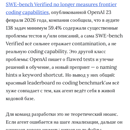
SWE-bench Verified no longer measures frontier
coding capabilities
, опубликованной OpenAI 23
февраля 2026 года, компания сообщила, что в аудите
138 задач минимум 59.4% содержали существенные
проблемы тестов и/или описаний, а сама SWE-bench
Verified всё сильнее отражает contamination, а не
реальную coding capability. Это другой класс
проблемы: OpenAI пишет о flawed tests и утечке
решений в обучение, а новый препринт — о naming
hints и keyword shortcut. Но вывод у них общий:
красивый leaderboard по coding benchmark'ам всё
хуже совпадает с тем, как агент ведёт себя в живой
кодовой базе.
Для команд разработки это не теоретический нюанс.
Если агент ошибается на шаге локализации, дальше он
начинает дорого шуметь: читает не те файлы,