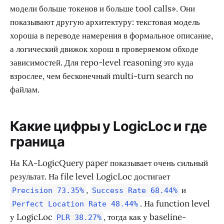
модели больше токенов и больше tool calls». Они
показывают другую архитектуру: текстовая модель
хороша в переводе намерения в формальное описание,
а логический движок хорош в проверяемом обходе
зависимостей. Для repo-level reasoning это куда
взрослее, чем бесконечный multi-turn search по
файлам.
Какие цифры у LogicLoc и где
граница
На KA-LogicQuery paper показывает очень сильный
результат. На file level LogicLoc достигает
,
и
Precision 73.35%
Success Rate 68.44%
. На function level
Perfect Location Rate 48.44%
у LogicLoc
, тогда как у baseline-
PLR 38.27%