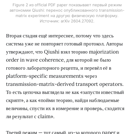
Figure 2 из official PDF paper показывает первый режим
автономии Qiushi: перенос опубликованного transmission-
matrix experiment на другую физическую платформу.
Источник: arXiv 2604.27092.
Вторая стадия ещё интереснее, потому что здесь
система уже не повторяет готовый протокол. Авторы
утверждают, что Qiushi взял теорию majorization
order in wave coherence, для которой не было
готового лабораторного рецепта, и перевёл её в
platform-specific measurements через
transmission-matrix-derived transport operators.
То есть цепочка выглядела не как «запусти известный
скрипт», а как «пойми теорию, найди наблюдаемые
величины, спусти их в измерение и проверь, сходится
ли результат с claim».
Третий режим — тот самый, из-за которого paper и