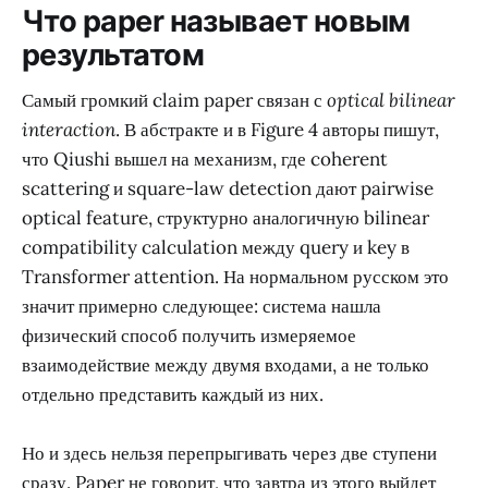
Что paper называет новым
результатом
Самый громкий claim paper связан с
optical bilinear
interaction
. В абстракте и в Figure 4 авторы пишут,
что Qiushi вышел на механизм, где coherent
scattering и square-law detection дают pairwise
optical feature, структурно аналогичную bilinear
compatibility calculation между query и key в
Transformer attention. На нормальном русском это
значит примерно следующее: система нашла
физический способ получить измеряемое
взаимодействие между двумя входами, а не только
отдельно представить каждый из них.
Но и здесь нельзя перепрыгивать через две ступени
сразу. Paper не говорит, что завтра из этого выйдет