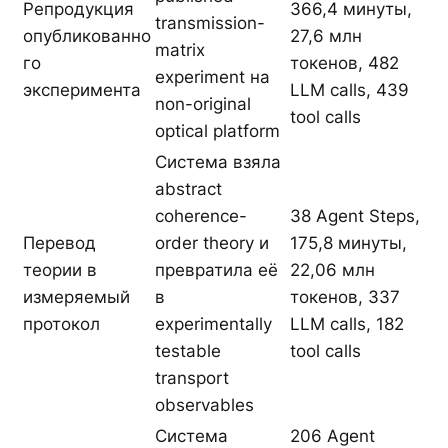
Репродукция
366,4 минуты,
transmission-
опубликованно
27,6 млн
matrix
го
токенов, 482
experiment на
эксперимента
LLM calls, 439
non-original
tool calls
optical platform
Система взяла
abstract
coherence-
38 Agent Steps,
Перевод
order theory и
175,8 минуты,
теории в
превратила её
22,06 млн
измеряемый
в
токенов, 337
протокол
experimentally
LLM calls, 182
testable
tool calls
transport
observables
Система
206 Agent