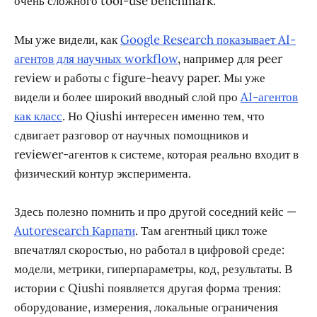
очень сложного tool-use benchmark.
Мы уже видели, как
Google Research показывает AI-
агентов для научных workflow
, например для peer
review и работы с figure-heavy paper. Мы уже
видели и более широкий вводный слой про
AI-агентов
как класс
. Но Qiushi интересен именно тем, что
сдвигает разговор от научных помощников и
reviewer-агентов к системе, которая реально входит в
физический контур эксперимента.
Здесь полезно помнить и про другой соседний кейс —
Autoresearch Карпати
. Там агентный цикл тоже
впечатлял скоростью, но работал в цифровой среде:
модели, метрики, гиперпараметры, код, результаты. В
истории с Qiushi появляется другая форма трения:
оборудование, измерения, локальные ограничения