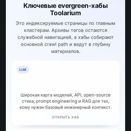
Ключевые evergreen-хабы
Toolarium
Это индексируемые страницы по главным
кластерам. Архивы тегов остаются
служебной навигацией, а хабы собирают
основной crawl path и ведут в глубину
материалов.
LLM
LLM: полный гайд по большим
языковым моделям
Широкая карта моделей, API, open-source
стека, prompt engineering и RAG для тех,
кому нужен базовый инженерный контекст.
ОТКРЫТЬ ХАБ