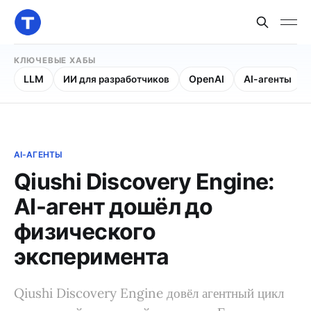
КЛЮЧЕВЫЕ ХАБЫ
LLM
ИИ для разработчиков
OpenAI
AI-агенты
AI-АГЕНТЫ
Qiushi Discovery Engine:
AI-агент дошёл до
физического
эксперимента
Qiushi Discovery Engine довёл агентный цикл