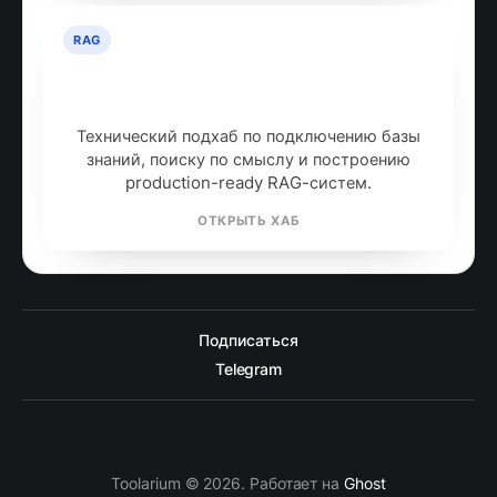
RAG
RAG: retrieval-augmented
generation
Технический подхаб по подключению базы
знаний, поиску по смыслу и построению
production-ready RAG-систем.
ОТКРЫТЬ ХАБ
Подписаться
Telegram
Toolarium © 2026. Работает на
Ghost