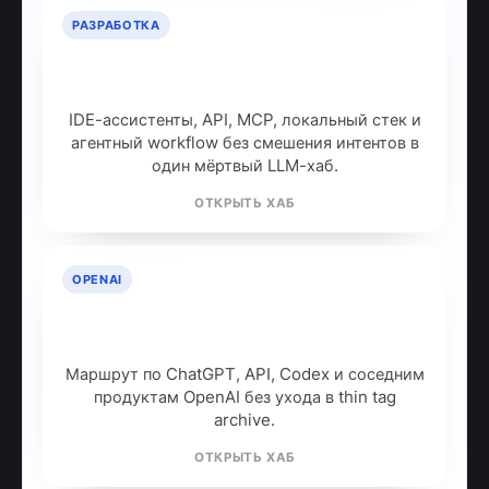
РАЗРАБОТКА
ИИ для разработчиков: как
собрать рабочий стек
IDE-ассистенты, API, MCP, локальный стек и
агентный workflow без смешения интентов в
один мёртвый LLM-хаб.
ОТКРЫТЬ ХАБ
OPENAI
OpenAI: продукты, модели и куда
идти дальше
Маршрут по ChatGPT, API, Codex и соседним
продуктам OpenAI без ухода в thin tag
archive.
ОТКРЫТЬ ХАБ