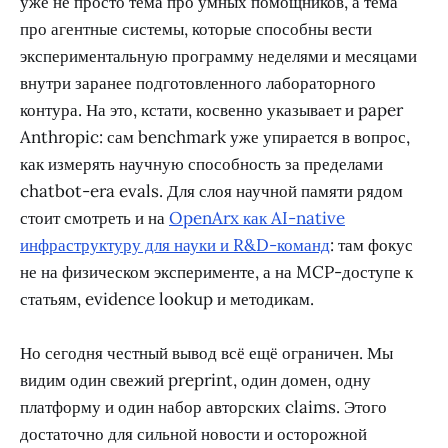
уже не просто тема про умных помощников, а тема
про агентные системы, которые способны вести
экспериментальную программу неделями и месяцами
внутри заранее подготовленного лабораторного
контура. На это, кстати, косвенно указывает и paper
Anthropic: сам benchmark уже упирается в вопрос,
как измерять научную способность за пределами
chatbot-era evals. Для слоя научной памяти рядом
стоит смотреть и на
OpenArx как AI-native
инфраструктуру для науки и R&D-команд
: там фокус
не на физическом эксперименте, а на MCP-доступе к
статьям, evidence lookup и методикам.
Но сегодня честный вывод всё ещё ограничен. Мы
видим один свежий preprint, один домен, одну
платформу и один набор авторских claims. Этого
достаточно для сильной новости и осторожной