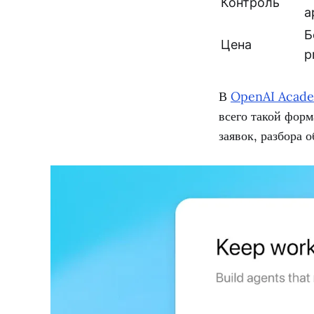
Контроль
a
Б
Цена
p
В
OpenAI Acad
всего такой форм
заявок, разбора 