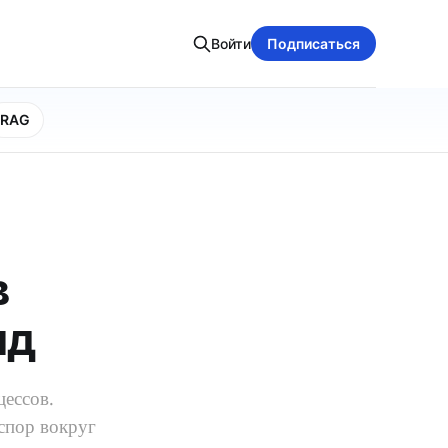
Войти
Подписаться
RAG
в
нд
ессов.
 спор вокруг