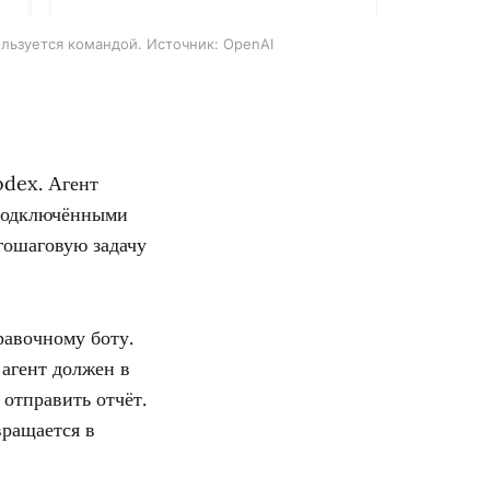
ользуется командой. Источник: OpenAI
odex. Агент
с подключёнными
гошаговую задачу
равочному боту.
агент должен в
 отправить отчёт.
вращается в