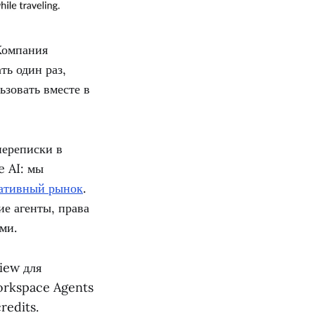
Компания
ть один раз,
ьзовать вместе в
переписки в
e AI: мы
ративный рынок
.
ие агенты, права
ми.
iew для
orkspace Agents
redits.