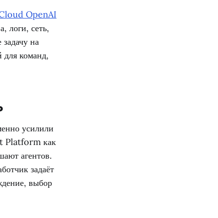
 Cloud OpenAI
, логи, сеть,
 задачу на
 для команд,
ь
менно усилили
t Platform как
шают агентов.
ботчик задаёт
ждение, выбор