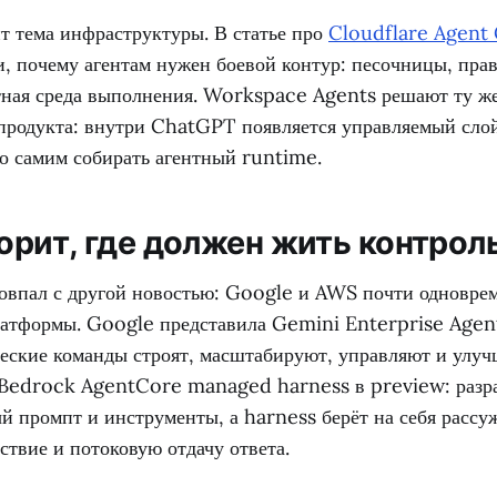
т тема инфраструктуры. В статье про
Cloudflare Agent
, почему агентам нужен боевой контур: песочницы, права
тная среда выполнения. Workspace Agents решают ту же
 продукта: внутри ChatGPT появляется управляемый слой
о самим собирать агентный runtime.
орит, где должен жить контрол
овпал с другой новостью: Google и AWS почти одновре
латформы. Google представила Gemini Enterprise Agen
ческие команды строят, масштабируют, управляют и улуч
Bedrock AgentCore managed harness в preview: разра
й промпт и инструменты, а harness берёт на себя рассу
ствие и потоковую отдачу ответа.