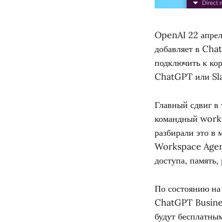
OpenAI 22 апрел
добавляет в Chat
подключить к кор
ChatGPT или Sl
Главный сдвиг в
командный works
разбирали это в 
Workspace Agents
доступа, память,
По состоянию на
ChatGPT Busines
будут бесплатным