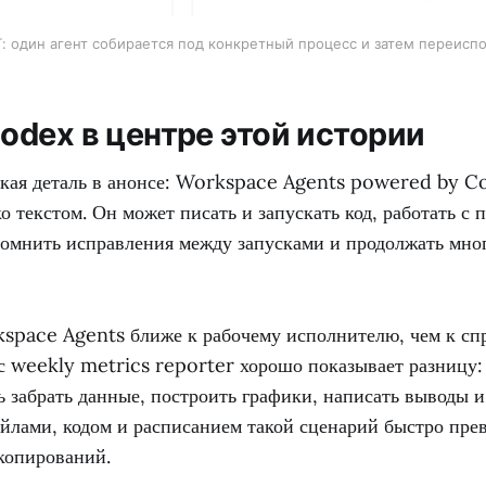
: один агент собирается под конкретный процесс и затем переисп
odex в центре этой истории
ская деталь в анонсе: Workspace Agents powered by C
ко текстом. Он может писать и запускать код, работать 
омнить исправления между запусками и продолжать мно
kspace Agents ближе к рабочему исполнителю, чем к сп
 weekly metrics reporter хорошо показывает разницу: 
 забрать данные, построить графики, написать выводы и
йлами, кодом и расписанием такой сценарий быстро пре
копирований.