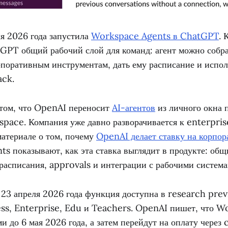
я 2026 года запустила
Workspace Agents в ChatGPT
. 
GPT общий рабочий слой для команд: агент можно собра
поративным инструментам, дать ему расписание и испол
ack.
 том, что OpenAI переносит
AI-агентов
из личного окна 
pace. Компания уже давно разворачивается к enterpris
материале о том, почему
OpenAI делает ставку на корпо
 показывают, как эта ставка выглядит в продукте: общ
 расписания, approvals и интеграции с рабочими система
 23 апреля 2026 года функция доступна в research prev
s, Enterprise, Edu и Teachers. OpenAI пишет, что W
и до 6 мая 2026 года, а затем перейдут на оплату через c