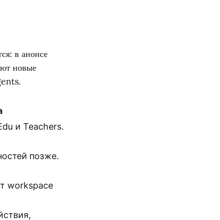
я: в анонсе
уют новые
ents.
а
Edu и Teachers.
ностей позже.
ют workspace
йствия,