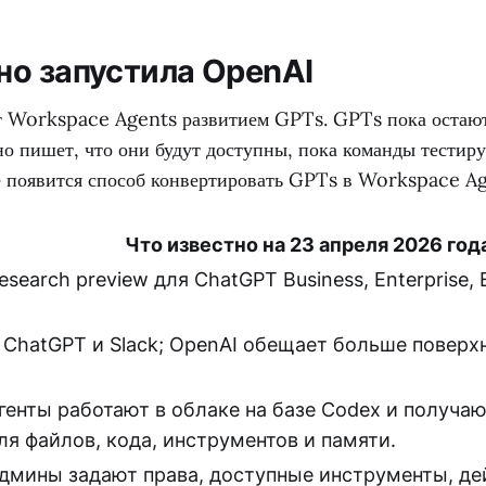
но запустила OpenAI
 Workspace Agents развитием GPTs. GPTs пока остаютс
но пишет, что они будут доступны, пока команды тестир
ее появится способ конвертировать GPTs в Workspace Ag
Что известно на 23 апреля 2026 год
esearch preview для ChatGPT Business, Enterprise, 
 ChatGPT и Slack; OpenAI обещает больше поверх
генты работают в облаке на базе Codex и получа
ля файлов, кода, инструментов и памяти.
дмины задают права, доступные инструменты, де