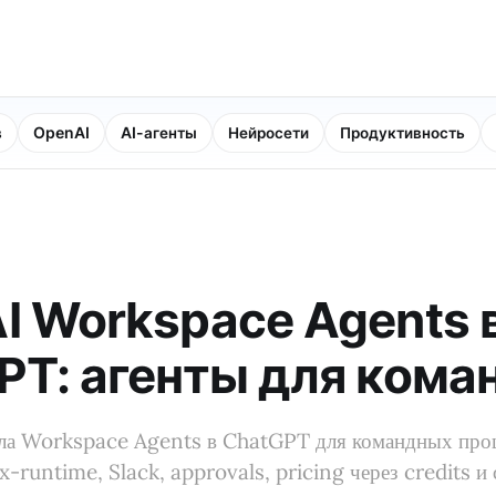
в
OpenAI
AI-агенты
Нейросети
Продуктивность
I Workspace Agents 
PT: агенты для кома
ла Workspace Agents в ChatGPT для командных проц
-runtime, Slack, approvals, pricing через credits и