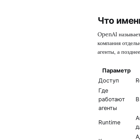
Что имен
OpenAI называет
компания отдель
агенты, а поздн
Параметр
Доступ
R
Где
работают
В
агенты
А
Runtime
д
А