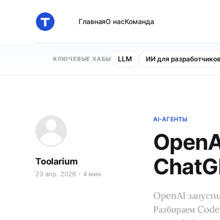
Главная
О нас
Команда
LLM
ИИ для разработчико
КЛЮЧЕВЫЕ ХАБЫ
AI-АГЕНТЫ
OpenA
ChatG
Toolarium
23 апр. 2026
4 мин
OpenAI запусти
Разбираем Codex