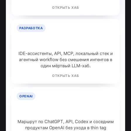
ОТКРЫТЬ ХАБ
РАЗРАБОТКА
ИИ для разработчиков: как
собрать рабочий стек
IDE-ассистенты, API, MCP, локальный стек и
агентный workflow без смешения интентов в
один мёртвый LLM-хаб.
ОТКРЫТЬ ХАБ
OPENAI
OpenAI: продукты, модели и куда
идти дальше
Маршрут по ChatGPT, API, Codex и соседним
продуктам OpenAI без ухода в thin tag