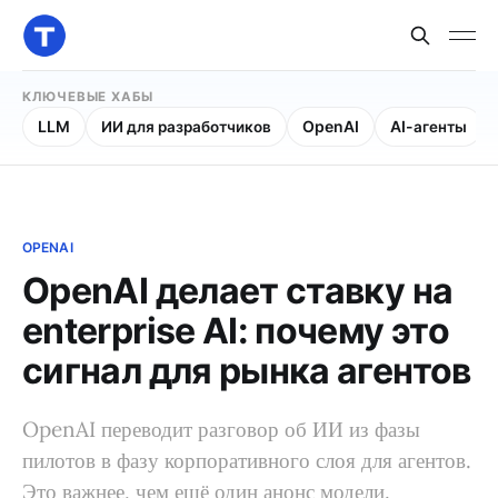
КЛЮЧЕВЫЕ ХАБЫ
LLM
ИИ для разработчиков
OpenAI
AI-агенты
OPENAI
OpenAI делает ставку на
enterprise AI: почему это
сигнал для рынка агентов
OpenAI переводит разговор об ИИ из фазы
пилотов в фазу корпоративного слоя для агентов.
Это важнее, чем ещё один анонс модели.