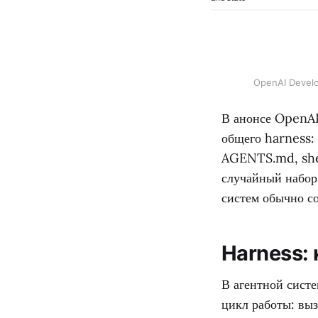
OpenAI Develo
В анонсе OpenAI
общего harness: 
AGENTS.md, shel
случайный набор
систем обычно с
Harness:
В агентной систе
цикл работы: вы