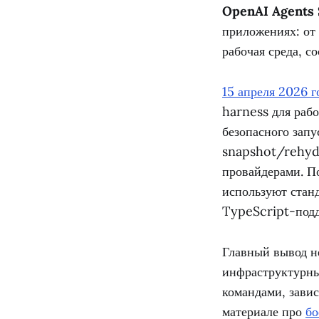
OpenAI Agents
приложениях: от 
рабочая среда, с
15 апреля 2026 
harness для раб
безопасного запу
snapshot/rehydr
провайдерами. По
используют стан
TypeScript-подд
Главный вывод н
инфраструктурный
командами, завис
материале про
бо