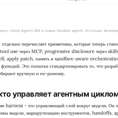
pers: обзор Agents SDK и новые Sandbox agents. Источник: develop
 отдельно перечисляет примитивы, которые теперь стано
tool use через MCP, progressive disclosure через skill
l, apply patch, память и sandbox-aware orchestratio
 функций. Это попытка стандартизировать то, что разра
обирают вручную и по-разному.
 кто управляет агентным цикло
ме harness - это управляющий слой вокруг модели. Он о
зовы модели, маршрутизацию инструментов, handoffs, a