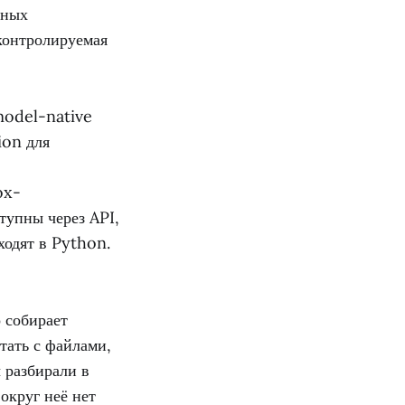
тных
 контролируемая
model-native
ion для
ox-
тупны через API,
ходят в Python.
 собирает
тать с файлами,
 разбирали в
вокруг неё нет