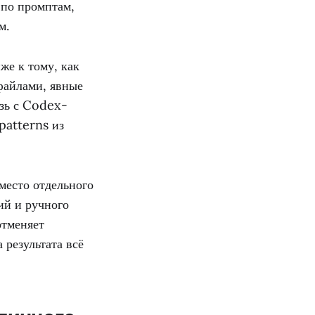
 по промптам,
м.
же к тому, как
файлами, явные
язь с Codex-
patterns из
место отдельного
ий и ручного
отменяет
 результата всё