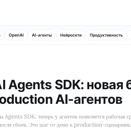
в
OpenAI
AI-агенты
Нейросети
Продуктивность
I Agents SDK: новая 
oduction AI-агентов
 Agents SDK: теперь у агентов появляется рабочая ср
после сбоев. Это шаг от демо к production-сценариям