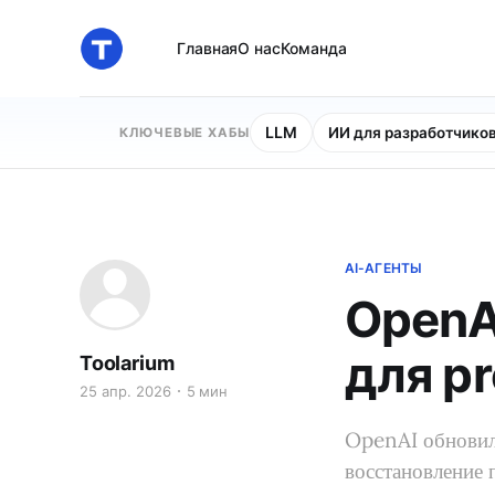
Главная
О нас
Команда
LLM
ИИ для разработчико
КЛЮЧЕВЫЕ ХАБЫ
AI-АГЕНТЫ
OpenA
для pr
Toolarium
25 апр. 2026
5 мин
OpenAI обновила
восстановление 