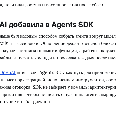
, политики доступа и восстановления после сбоев.
AI добавила в Agents SDK
ньше был кодовым способом собрать агента вокруг модел
ails и трассировки. Обновление делает этот слой ближе
получает не только промпт и функции, а рабочее окруже
файлы, запускать команды и продолжать задачу после пау
 OpenAI
описывает Agents SDK как путь для приложений,
 владеет оркестрацией, исполнением инструментов, сост
ажная оговорка. SDK не забирает у команды архитектурн
 примитивы, чтобы не писать с нуля цикл агента, марш
стояние и наблюдаемость.