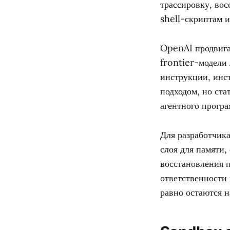
трассировку, вос
shell-скриптам и
OpenAI продвигае
frontier-модели 
инструкции, инс
подходом, но ста
агентного прогр
Для разработчик
слоя для памяти,
восстановления п
ответственности 
равно остаются н