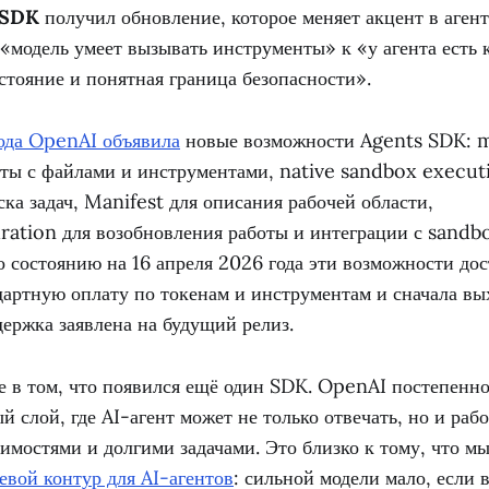
 SDK
получил обновление, которое меняет акцент в аген
«модель умеет вызывать инструменты» к «у агента есть
остояние и понятная граница безопасности».
года OpenAI объявила
новые возможности Agents SDK: 
оты с файлами и инструментами, native sandbox execut
ска задач, Manifest для описания рабочей области,
ation для возобновления работы и интеграции с sandb
 состоянию на 16 апреля 2026 года эти возможности дос
дартную оплату по токенам и инструментам и сначала вы
ержка заявлена на будущий релиз.
е в том, что появился ещё один SDK. OpenAI постепенно
 слой, где AI-агент может не только отвечать, но и рабо
имостями и долгими задачами. Это близко к тому, что мы
евой контур для AI-агентов
: сильной модели мало, если 