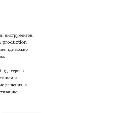
и, инструментов,
 к production-
ние, где можно
зы.
 где сервер
оянием и
ые решения, а
рутизацию