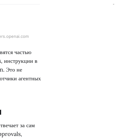
ers.openai.com
вятся частью
s, инструкции в
n. Это не
ботчики агентных
м
твечает за сам
pprovals,