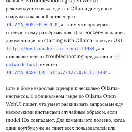
машине. В troubleshooting Open WebUI
рекомендует сначала сделать Ollama доступным
снаружи локальной петли через
, а затем уже проверять
OLLAMA_HOST=0.0.0.0
сетевую схему развёртывания. Для Docker-сценариев
документация по starting with Ollama советует URL
, а в
http://host.docker.internal:11434
отдельных кейсах troubleshooting предлагает и
--
вместе с
network=host
.
OLLAMA_BASE_URL=http://127.0.0.1:11434
Есть и более взрослый сценарий: несколько Ollama-
инстансов. В официальном гайде по Ollama Open
WebUI пишет, что умеет раскидывать запросы между
несколькими инстансами случайным образом, если
model IDs совпадают. Для команды это полезно, когда
один ноутбук уже не тянет всех пользователей или