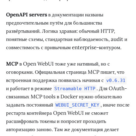
OpenAPI servers
в документации названы
предпочтительным путём для большинства
развёртываний. Логика здравая: обычный HTTP,
понятные схемы, стандартная наблюдаемость, audit и
совместимость с привычным enterprise-контуром.
MCP
в Open WebUI тоже уже нативный, но с
оговорками. Официальная страница MCP пишет, что
встроенная поддержка появилась начиная с
v0.6.31
и работает в режиме
. Для OAuth-
Streamable HTTP
связанных MCP tools в Docker нужно обязательно
задавать постоянный
, иначе после
WEBUI_SECRET_KEY
рестарта контейнера Open WebUI не сможет
расшифровать токены и попросит проходить
авторизацию заново. Там же документация делает