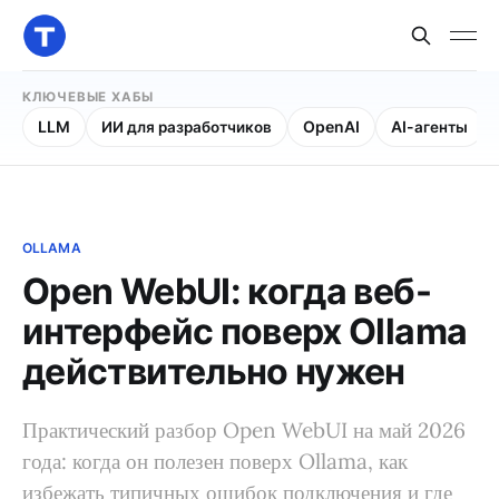
КЛЮЧЕВЫЕ ХАБЫ
LLM
ИИ для разработчиков
OpenAI
AI-агенты
OLLAMA
Open WebUI: когда веб-
интерфейс поверх Ollama
действительно нужен
Практический разбор Open WebUI на май 2026
года: когда он полезен поверх Ollama, как
избежать типичных ошибок подключения и где