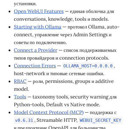
установки.
Open WebUI Features
— единая оболочка для
conversations, knowledge, tools и models.
Starting with Ollama
— протокол Ollama, auto-
connect, управление через Admin Settings и
советы по подключению.
Connect a Provider
— список поддерживаемых
типов провайдеров и connection protocols.
Connection Errors
—
,
OLLAMA_HOST=0.0.0.0
host-network и типовые сетевые ошибки.
RBAC
— роли, permissions, groups и additive
model.
Tools
— taxonomy tools, security warning для
Python-tools, Default vs Native mode.
Model Context Protocol (MCP)
— поддержка с
, Streamable HTTP,
v0.6.31
WEBUI_SECRET_KEY
и предпочтение OpenAPI для большинства