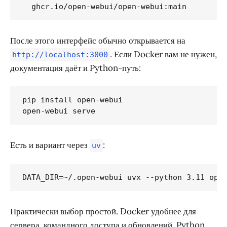
  ghcr.io/open-webui/open-webui:main
После этого интерфейс обычно открывается на
. Если Docker вам не нужен,
http://localhost:3000
документация даёт и Python-путь:
pip install open-webui

open-webui serve
Есть и вариант через
:
uv
DATA_DIR=~/.open-webui uvx --python 3.11 ope
Практически выбор простой. Docker удобнее для
сервера, командного доступа и обновлений. Python