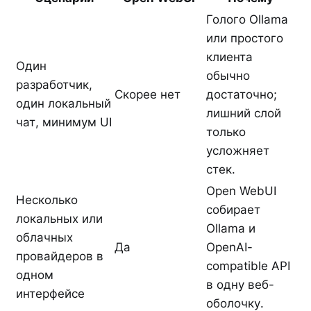
Голого Ollama
или простого
клиента
Один
обычно
разработчик,
Скорее нет
достаточно;
один локальный
лишний слой
чат, минимум UI
только
усложняет
стек.
Open WebUI
Несколько
собирает
локальных или
Ollama и
облачных
Да
OpenAI-
провайдеров в
compatible API
одном
в одну веб-
интерфейсе
оболочку.