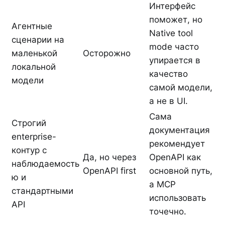
Интерфейс
поможет, но
Агентные
Native tool
сценарии на
mode часто
маленькой
Осторожно
упирается в
локальной
качество
модели
самой модели,
а не в UI.
Сама
Строгий
документация
enterprise-
рекомендует
контур с
Да, но через
OpenAPI как
наблюдаемость
OpenAPI first
основной путь,
ю и
а MCP
стандартными
использовать
API
точечно.