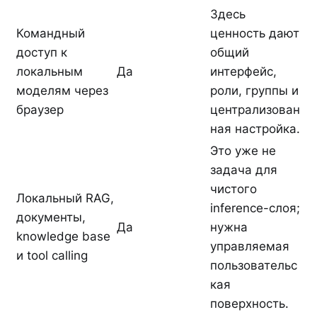
Здесь
Командный
ценность дают
доступ к
общий
локальным
Да
интерфейс,
моделям через
роли, группы и
браузер
централизован
ная настройка.
Это уже не
задача для
чистого
Локальный RAG,
inference-слоя;
документы,
Да
нужна
knowledge base
управляемая
и tool calling
пользовательс
кая
поверхность.