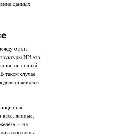
овина данных
ce
 между open
структуры ИИ это
чения, неполный
 В таком случае
модель появилась
лноценная
 веса, данные,
 железа — на
приятную вещь: