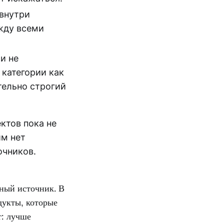
 внутри
ежду всеми
и не
категории как
ательно строгий
ктов пока не
им нет
очников.
чный источник. В
дукты, которые
т: лучше