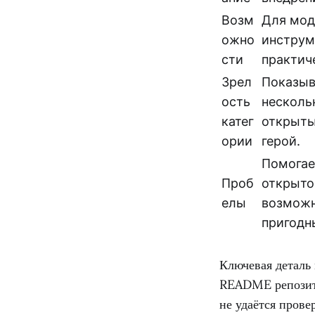
Возм
Для мод
ожно
инструм
сти
практич
Зрел
Показыва
ость
несколь
катег
открыты
ории
герой.
Помогает
Проб
открыто
елы
возможн
пригодн
Ключевая деталь
README репозито
не удаётся прове