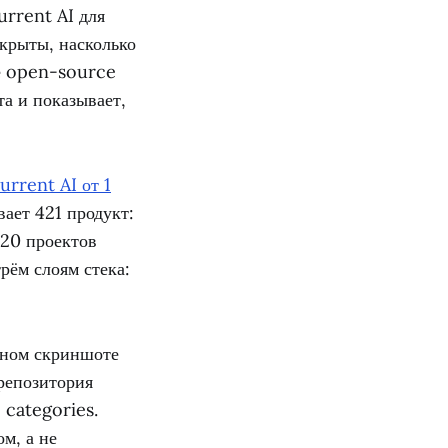
urrent AI для
ткрыты, насколько
ие open-source
та и показывает,
urrent AI от 1
ает 421 продукт:
 20 проектов
рём слоям стека:
льном скриншоте
репозитория
 categories.
м, а не