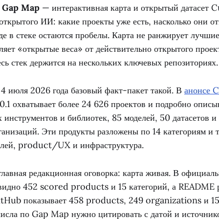
I Gap Map
— интерактивная карта и открытый датасет C
открытого ИИ: какие проекты уже есть, насколько они о
где в стеке остаются пробелы. Карта не ранжирует лучш
ляет «открытые веса» от действительно открытого проек
есь стек держится на нескольких ключевых репозиториях.
 4 июля 2026 года базовый факт-пакет такой. В
анонсе C
1 охватывает более 24 626 проектов и подробно описыв
 инструментов и библиотек, 85 моделей, 50 датасетов и
ганизаций. Эти продукты разложены по 14 категориям и т
лей, product/UX и инфраструктура.
главная редакционная оговорка: карта живая. В официа
 видно 452 scored products и 15 категорий, а README 
itHub показывает 458 products, 249 organizations и 15
исла по Gap Map нужно цитировать с датой и источнико