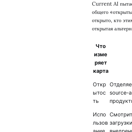
Current AI пыта
общего «открыты
открыто, кто эти
открытая альтерн
Что
изме
ряет
карта
Откр
Отделяет
ытос
source-a
ть
продукт
Испо
Смотрит
льзов
загрузк
ание
внедрен