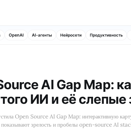
в
OpenAI
AI-агенты
Нейросети
Продуктивность
Source AI Gap Map: к
того ИИ и её слепые
устила Open Source AI Gap Map: интерактивную карт
е показывают зрелость и пробелы open-source AI stac