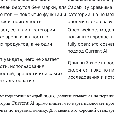
елей берутся бенчмарки, для
Capability сравнима
ентов — покрытие функций и
категории, но не м
еская пригодность.
слоями стека сразу.
ет, есть ли в категории
Open-weights модел
ко зрелых полностью
повышают зрелость 
х продуктов, а не один
fully open: это созн
подход Current AI.
 увидеть, чего не хватает:
Длинный хвост прое
сти, использования,
скорится, пока по н
остей, зрелости или самих
исследования и ист
ых альтернатив.
 методологии: каждый score должен ссылаться на перви
рия Current AI прямо пишет, что карта исключает про
рить по первоисточнику. Для медиа это хороший стандар