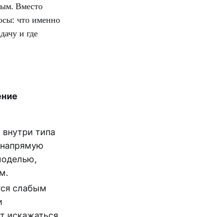
вым. Вместо
осы: что именно
дачу и где
ение
 внутри типа
я напрямую
моделью,
м.
ются слабым
и
т искажаться.