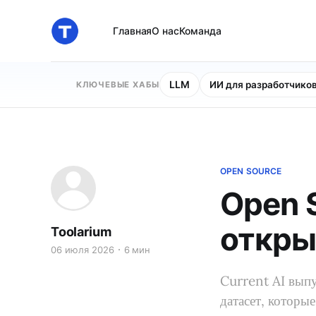
Главная
О нас
Команда
LLM
ИИ для разработчико
КЛЮЧЕВЫЕ ХАБЫ
OPEN SOURCE
Open 
откры
Toolarium
06 июля 2026
6 мин
Current AI вып
датасет, которы