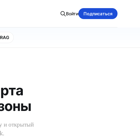
Войти
Подписаться
RAG
арта
 зоны
у и открытый
k.