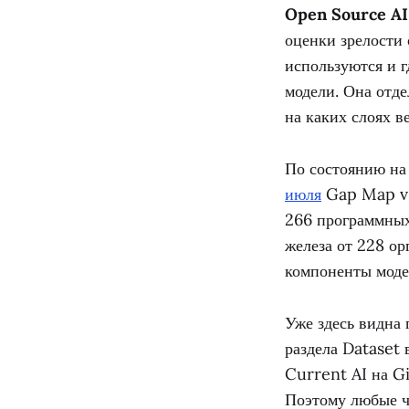
Open Source A
оценки зрелости 
используются и 
модели. Она отде
на каких слоях в
По состоянию на
июля
Gap Map v0.
266 программных
железа от 228 ор
компоненты моде
Уже здесь видна 
раздела Dataset
Current AI на G
Поэтому любые ч