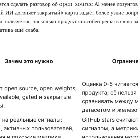
ется сделать разговор об open-source AI менее лозунго
й ИИ догоняет закрытый» карта задаёт более узкие вопр
м пользуется, насколько продукт способен решать свою за
атива ещё слаба.
Зачем это нужно
Огранич
Оценка 0-5 читается
 open source, open weights,
продукта; её нельз
vailable, gated и закрытые
сравнивать между 
ы.
датасетом и железо
 на реальные сигналы:
GitHub stars счита
и, активных пользователей,
сигналом, а метрик
ия и похожие метрики.
использования могу