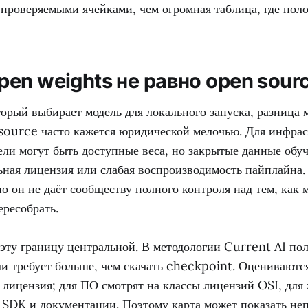
 проверяемыми ячейками, чем огромная таблица, где пол
en weights не равно open sour
торый выбирает модель для локального запуска, разница
source часто кажется юридической мелочью. Для инфра
ели могут быть доступные веса, но закрытые данные обу
ьная лицензия или слабая воспроизводимость пайплайна.
но он не даёт сообществу полного контроля над тем, как 
ересобрать.
эту границу центральной. В методологии Current AI по
и требует больше, чем скачать checkpoint. Оцениваются
 лицензия; для ПО смотрят на классы лицензий OSI, для
, SDK и документации. Поэтому карта может показать не