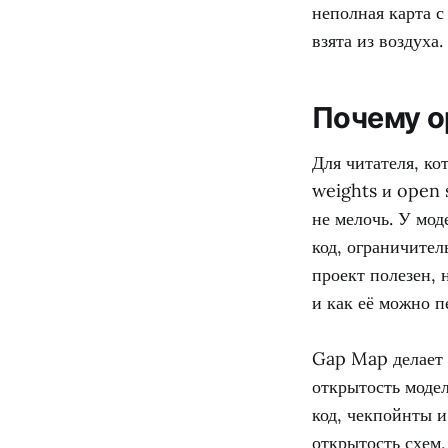
неполная карта с
взята из воздуха.
Почему op
Для читателя, ко
weights и open 
не мелочь. У мод
код, ограничител
проект полезен, 
и как её можно п
Gap Map делает 
открытость модел
код, чекпойнты и
открытость схем