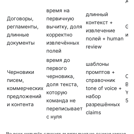
API
время на
длинный
Договоры,
первичную
контекст +
регламенты,
вычитку, доля
Gig
извлечение
длинные
корректно
ил
полей + human
документы
извлечённых
review
полей
время до
шаблоны
первого
Черновики
промптов +
черновика,
Ch
писем,
справочник
доля текста,
Bus
коммерческих
tone of voice +
которую
Ya
предложений
набор
команда не
5.1
и контента
разрешённых
переписывает
claims
с нуля
Во всех четырёх случаях выигрывает не «самая умная