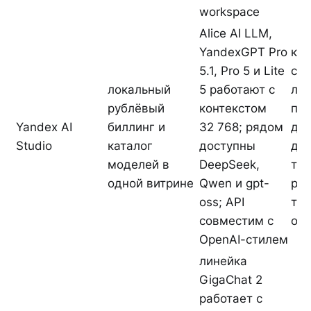
workspace
Alice AI LLM,
YandexGPT Pro
кон
5.1, Pro 5 и Lite
со
локальный
5 работают с
лин
рублёвый
контекстом
по
Yandex AI
биллинг и
32 768; рядом
дл
Studio
каталог
доступны
до
моделей в
DeepSeek,
тя
одной витрине
Qwen и gpt-
рер
oss; API
тес
совместим с
отд
OpenAI-стилем
линейка
GigaChat 2
работает с