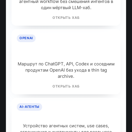
агентный workflow без смешения интентов в
один мёртвый LLM-хаб.
ОТКРЫТЬ ХАБ
OPENAI
OpenAI: продукты, модели и куда
идти дальше
Маршрут по ChatGPT, API, Codex и соседним
продуктам OpenAI без ухода в thin tag
archive.
ОТКРЫТЬ ХАБ
AI-АГЕНТЫ
AI-агенты: что это и как работают
Устройство агентных систем, use cases,
ограничения и инструменты для реального