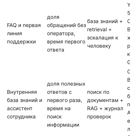
Ya
5.1
доля
база знаний +
Ch
FAQ и первая
обращений без
retrieval +
Bus
линия
оператора,
эскалация к
жё
поддержки
время первого
человеку
ро
ответа
ко
Gig
Ch
Bus
доля полезных
са
Внутренняя
ответов с
поиск по
бы
база знаний и
первого раза,
документам +
пил
ассистент
время на
RAG + журнал
AI 
сотрудника
поиск
проверок
ес
информации
ло