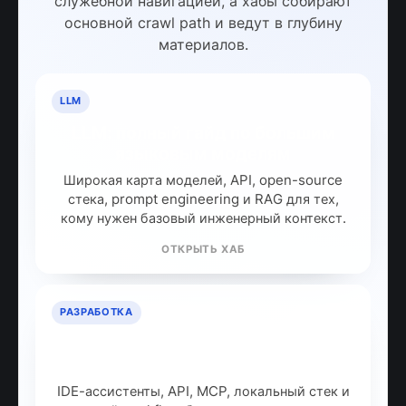
служебной навигацией, а хабы собирают
основной crawl path и ведут в глубину
материалов.
LLM
LLM: полный гайд по большим
языковым моделям
Широкая карта моделей, API, open-source
стека, prompt engineering и RAG для тех,
кому нужен базовый инженерный контекст.
ОТКРЫТЬ ХАБ
РАЗРАБОТКА
ИИ для разработчиков: как
собрать рабочий стек
IDE-ассистенты, API, MCP, локальный стек и