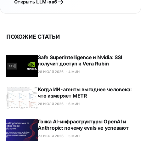
Открыть LLM-хаб
ПОХОЖИЕ СТАТЬИ
Safe Superintelligence и Nvidia: SSI
получит доступ к Vera Rubin
28 ИЮЛЯ 2026
4 МИН
Когда ИИ-агенты выгоднее человека:
что измеряет METR
28 ИЮЛЯ 2026
6 МИН
Гонка AI-инфраструктуры OpenAI и
Anthropic: почему evals не успевают
23 ИЮЛЯ 2026
5 МИН