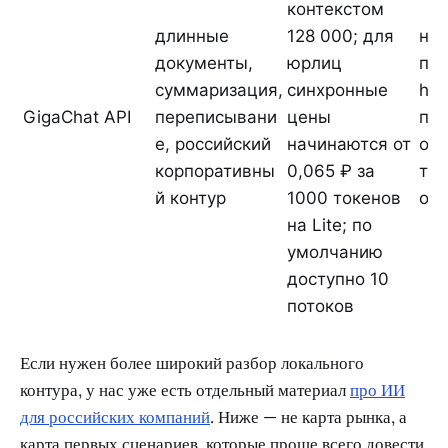
контекстом
длинные
128 000; для
ну
документы,
юрлиц
про
суммаризация,
синхронные
hum
GigaChat API
переписывани
цены
пр
е, российский
начинаются от
обр
корпоративны
0,065 ₽ за
те
й контур
1000 токенов
ог
на Lite; по
умолчанию
доступно 10
потоков
Если нужен более широкий разбор локального
контура, у нас уже есть отдельный материал
про ИИ
для российских компаний
. Ниже — не карта рынка, а
карта первых сценариев, которые проще всего довести