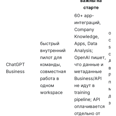
важны на
старте
60+ app-
интеграций,
Company
оф
Knowledge,
спи
быстрый
Apps, Data
sup
внутренний
Analysis;
cou
пилот для
OpenAI пишет,
API
ChatGPT
команды,
что данные и
вк
Business
совместная
метаданные
Ро
работа в
Business/API
по
одном
не идут в
ма
workspace
training
дос
pipeline; API
зак
оплачивается
отдельно от