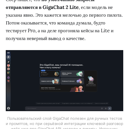
отправляются в GigaChat 2 Lite
, если модель не
указана явно. Это кажется мелочью до первого пилота.
Потом оказывается, что команда думала, будто
тестирует Pro, а на деле прогоняла кейсы на Lite и
получила неверный вывод о качестве.
Пользовательский слой GigaChat полезен для ручных тестов
и промптов, но при серьёзной интеграции ключевой разговор
идёт уже про GigaChat API, модели и лимиты. Источник: