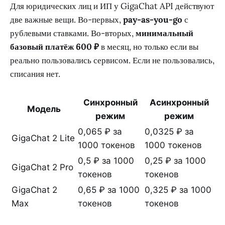
Для юридических лиц и ИП у GigaChat API действуют
две важные вещи. Во-первых,
pay-as-you-go
с
рублевыми ставками. Во-вторых,
минимальный
базовый платёж 600 ₽
в месяц, но только если вы
реально пользовались сервисом. Если не пользовались,
списания нет.
Синхронный
Асинхронный
Модель
режим
режим
0,065 ₽ за
0,0325 ₽ за
GigaChat 2 Lite
1000 токенов
1000 токенов
0,5 ₽ за 1000
0,25 ₽ за 1000
GigaChat 2 Pro
токенов
токенов
GigaChat 2
0,65 ₽ за 1000
0,325 ₽ за 1000
Max
токенов
токенов