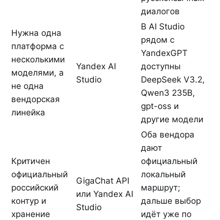
диалогов
В AI Studio
Нужна одна
рядом с
платформа с
YandexGPT
несколькими
Yandex AI
доступны
моделями, а
Studio
DeepSeek V3.2,
не одна
Qwen3 235B,
вендорская
gpt-oss и
линейка
другие модели
Оба вендора
дают
Критичен
официальный
официальный
локальный
GigaChat API
российский
маршрут;
или Yandex AI
контур и
дальше выбор
Studio
хранение
идёт уже по