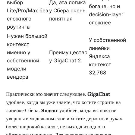
выбор
Да, эта логика
богаче, но и
Lite/Pro/Max без
у Сбера очень
decision-layer
сложного
понятная
сложнее
роутинга
Нужен большой
У собственной
контекст
линейки
именно у
Преимущество
Яндекса
собственной
у GigaChat 2
контекст
модели
32,768
вендора
Практически это значит следующее.
GigaChat
удобнее, когда вы уже знаете, что хотите строить на
линейке Сбера.
Яндекс
удобнее, когда вы пока не
уверены в модельном слое и хотите держать в руках
более широкий каталог, не выходя из одного
облачного маршрута. Для соседнего сравнения