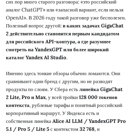
сих пор много старого разговора: «это российский
аналог ChatGPT» или «запасной вариант, если нельзя
OpenAI». В 2026 году такой разговор уже бесполезен.
Полезный вопрос другой:
в каких задачах GigaChat
2 действительно становится первым кандидатом
для российского API-контура, а где разумнее
смотреть на YandexGPT или более широкий
каталог Yandex AI Studio
.
Именно здесь тонкие обзоры обычно ломаются. Они
сравнивают один бренд с другим, но не разводят
продукты по слоям. У Сбера есть
линейка GigaChat
2 Lite, Pro и Max
, у всей тройки
128 000 токенов
контекста
, рублевые тарифы и понятный российский
корпоративный маршрут. У Яндекса есть и
собственная линейка
Alice AI LLM / YandexGPT Pro
5.1 / Pro 5 / Lite 5
с контекстом
32 768
, и