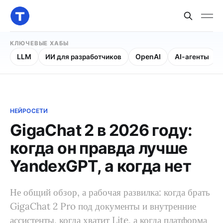
КЛЮЧЕВЫЕ ХАБЫ
LLM
ИИ для разработчиков
OpenAI
AI-агенты
НЕЙРОСЕТИ
GigaChat 2 в 2026 году:
когда он правда лучше
YandexGPT, а когда нет
Не общий обзор, а рабочая развилка: когда брать
GigaChat 2 Pro под документы и внутренние
ассистенты, когда хватит Lite, а когда платформа