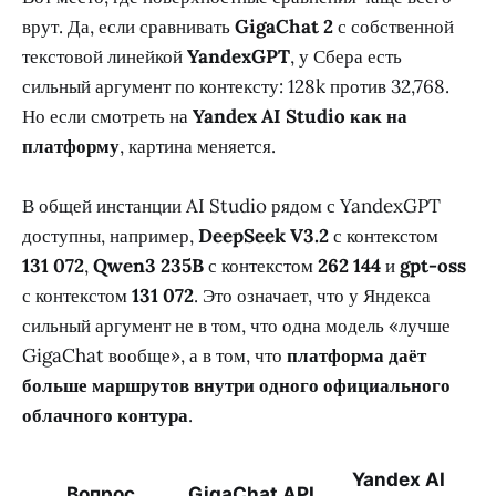
врут. Да, если сравнивать
GigaChat 2
с собственной
текстовой линейкой
YandexGPT
, у Сбера есть
сильный аргумент по контексту: 128k против 32,768.
Но если смотреть на
Yandex AI Studio как на
платформу
, картина меняется.
В общей инстанции AI Studio рядом с YandexGPT
доступны, например,
DeepSeek V3.2
с контекстом
131 072
,
Qwen3 235B
с контекстом
262 144
и
gpt-oss
с контекстом
131 072
. Это означает, что у Яндекса
сильный аргумент не в том, что одна модель «лучше
GigaChat вообще», а в том, что
платформа даёт
больше маршрутов внутри одного официального
облачного контура
.
Yandex AI
Вопрос
GigaChat API