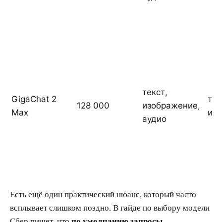
текст,
GigaChat 2
тек
128 000
изображение,
Max
из
аудио
Есть ещё один практический нюанс, который часто
всплывает слишком поздно. В гайде по выбору модели
Сбер пишет, что
по умолчанию запросы