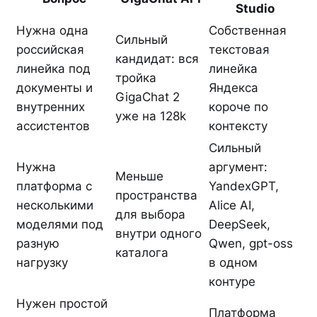
Studio
Нужна одна
Собственная
Сильный
российская
текстовая
кандидат: вся
линейка под
линейка
тройка
документы и
Яндекса
GigaChat 2
внутренних
короче по
уже на 128k
ассистентов
контексту
Сильный
Нужна
аргумент:
Меньше
платформа с
YandexGPT,
пространства
несколькими
Alice AI,
для выбора
моделями под
DeepSeek,
внутри одного
разную
Qwen, gpt-oss
каталога
нагрузку
в одном
контуре
Нужен простой
Платформа