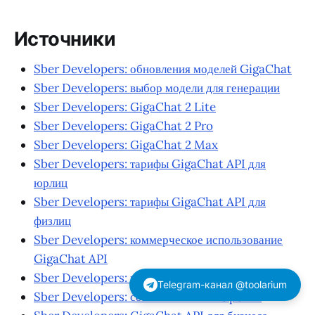
Источники
Sber Developers: обновления моделей GigaChat
Sber Developers: выбор модели для генерации
Sber Developers: GigaChat 2 Lite
Sber Developers: GigaChat 2 Pro
Sber Developers: GigaChat 2 Max
Sber Developers: тарифы GigaChat API для
юрлиц
Sber Developers: тарифы GigaChat API для
физлиц
Sber Developers: коммерческое использование
GigaChat API
Sber Developers: квоты и ограничения
Telegram-канал @toolarium
Sber Developers: совместимость с OpenAI