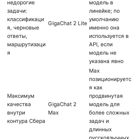
недорогие
модель в
задачи:
линейке; по
классификаци
умолчанию
GigaChat 2 Lite
я, черновые
именно она
ответы,
используется в
маршрутизаци
API, если
я
модель не
указана явно
Max
позиционируетс
я как
Максимум
продвинутая
качества
GigaChat 2
модель для
внутри
Max
более сложных
контура Сбера
задач и
длинных
русскоязычных