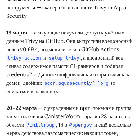
инструмента — сканера безопасности Trivy от Aqua
Security.
19 марта
— атакующие получили доступ к учётным
данным Trivy на GitHub. Они выпустили вредоносный
релиз v0.69.4, подменили теги в GitHub Actions
и
, а внедрённый код
trivy-action
setup-trivy
сливал содержимое памяти CI-раннеров и собирал
credential'ы. Данные шифровались и отправлялись на
домен-двойник
(с
scan.aquasecurtiy[.]org
опечаткой в названии).
20–22 марта
— с украденными npm-токенами группа
запустила червя CanisterWorm, заразив 28 пакетов в
области
, 16 в
и ещё несколько.
@EmilGroup
@opengov
Червь действовал автоматически: находил токен,