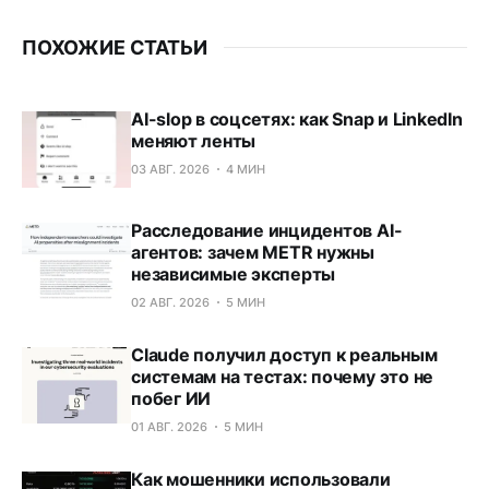
ПОХОЖИЕ СТАТЬИ
AI-slop в соцсетях: как Snap и LinkedIn
меняют ленты
03 АВГ. 2026
4 МИН
Расследование инцидентов AI-
агентов: зачем METR нужны
независимые эксперты
02 АВГ. 2026
5 МИН
Claude получил доступ к реальным
системам на тестах: почему это не
побег ИИ
01 АВГ. 2026
5 МИН
Как мошенники использовали