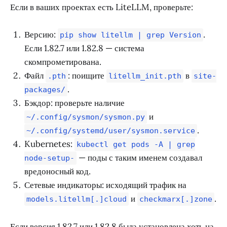
Если в ваших проектах есть LiteLLM, проверьте:
Версию:
.
pip show litellm | grep Version
Если 1.82.7 или 1.82.8 — система
скомпрометирована.
Файл
: поищите
в
.pth
litellm_init.pth
site-
.
packages/
Бэкдор: проверьте наличие
и
~/.config/sysmon/sysmon.py
.
~/.config/systemd/user/sysmon.service
Kubernetes:
kubectl get pods -A | grep
— поды с таким именем создавал
node-setup-
вредоносный код.
Сетевые индикаторы: исходящий трафик на
и
.
models.litellm[.]cloud
checkmarx[.]zone
Если версия 1.82.7 или 1.82.8 была установлена хоть на