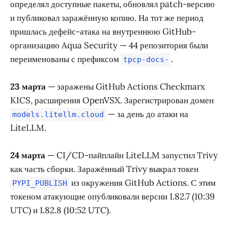
определял доступные пакеты, обновлял patch-версию
и публиковал заражённую копию. На тот же период
пришлась дефейс-атака на внутреннюю GitHub-
организацию Aqua Security — 44 репозитория были
переименованы с префиксом
.
tpcp-docs-
23 марта
— заражены GitHub Actions Checkmarx
KICS, расширения OpenVSX. Зарегистрирован домен
— за день до атаки на
models.litellm.cloud
LiteLLM.
24 марта
— CI/CD-пайплайн LiteLLM запустил Trivy
как часть сборки. Заражённый Trivy выкрал токен
из окружения GitHub Actions. С этим
PYPI_PUBLISH
токеном атакующие опубликовали версии 1.82.7 (10:39
UTC) и 1.82.8 (10:52 UTC).