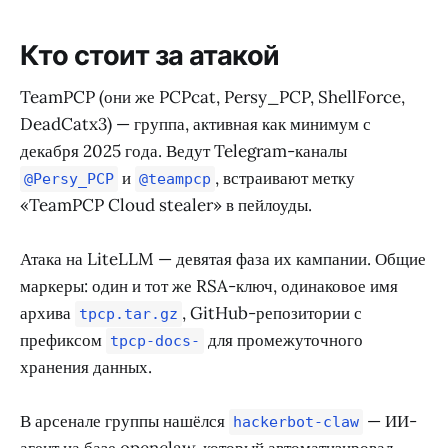
Кто стоит за атакой
TeamPCP (они же PCPcat, Persy_PCP, ShellForce,
DeadCatx3) — группа, активная как минимум с
декабря 2025 года. Ведут Telegram-каналы
и
, встраивают метку
@Persy_PCP
@teampcp
«TeamPCP Cloud stealer» в пейлоуды.
Атака на LiteLLM — девятая фаза их кампании. Общие
маркеры: один и тот же RSA-ключ, одинаковое имя
архива
, GitHub-репозитории с
tpcp.tar.gz
префиксом
для промежуточного
tpcp-docs-
хранения данных.
В арсенале группы нашёлся
— ИИ-
hackerbot-claw