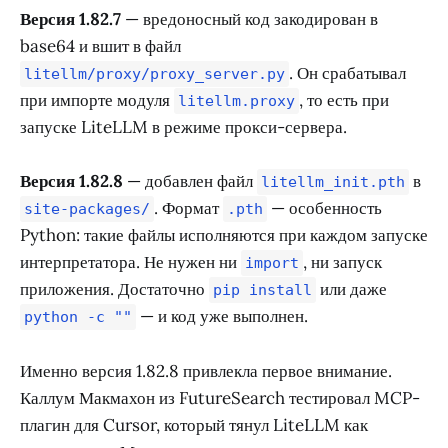
Версия 1.82.7
— вредоносный код закодирован в
base64 и вшит в файл
. Он срабатывал
litellm/proxy/proxy_server.py
при импорте модуля
, то есть при
litellm.proxy
запуске LiteLLM в режиме прокси-сервера.
Версия 1.82.8
— добавлен файл
в
litellm_init.pth
. Формат
— особенность
site-packages/
.pth
Python: такие файлы исполняются при каждом запуске
интерпретатора. Не нужен ни
, ни запуск
import
приложения. Достаточно
или даже
pip install
— и код уже выполнен.
python -c ""
Именно версия 1.82.8 привлекла первое внимание.
Каллум Макмахон из FutureSearch тестировал MCP-
плагин для Cursor, который тянул LiteLLM как