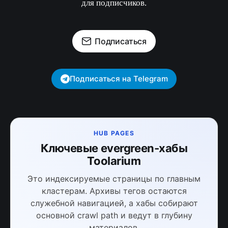
для подписчиков.
Подписаться
Подписаться на Telegram
HUB PAGES
Ключевые evergreen-хабы
Toolarium
Это индексируемые страницы по главным
кластерам. Архивы тегов остаются
служебной навигацией, а хабы собирают
основной crawl path и ведут в глубину
материалов.