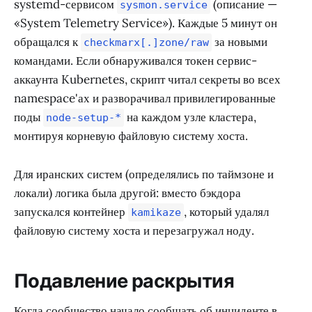
systemd-сервисом
(описание —
sysmon.service
«System Telemetry Service»). Каждые 5 минут он
обращался к
за новыми
checkmarx[.]zone/raw
командами. Если обнаруживался токен сервис-
аккаунта Kubernetes, скрипт читал секреты во всех
namespace'ах и разворачивал привилегированные
поды
на каждом узле кластера,
node-setup-*
монтируя корневую файловую систему хоста.
Для иранских систем (определялись по таймзоне и
локали) логика была другой: вместо бэкдора
запускался контейнер
, который удалял
kamikaze
файловую систему хоста и перезагружал ноду.
Подавление раскрытия
Когда сообщество начало сообщать об инциденте в