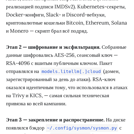
реализацией подписи IMDSv2). Kubernetes-секреты,
Docker-конфиги, Slack- и Discord-вебхуки,
криптовалютные кошельки Bitcoin, Ethereum, Solana
и Monero — скрипт брал всё подряд.
Этап 2 — шифрование и эксфильтрация.
Собранные
данные шифровались AES-256, сеансовый ключ —
RSA-4096 с вшитым публичным ключом. Пакет
отправлялся на
(домен,
models.litellm[.]cloud
зарегистрированный за день до атаки). RSA-ключ
оказался идентичным тому, что использовался в атаках
на Trivy и KICS, — самая сильная техническая
привязка ко всей кампании.
Этап 3 — закрепление и распространение.
На диске
появлялся бэкдор
с
~/.config/sysmon/sysmon.py