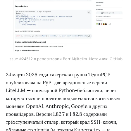
Issue #24512 в репозитории BerriAI/litellm. Источник: GitHub
24 марта 2026 года хакерская группа TeamPCP
опубликовала на PyPI две вредоносные версии
LiteLLM — популярной Python-библиотеки, через
которую тысячи проектов подключаются к языковым
моделям OpenAI, Anthropic, Google и других
провайдеров. Версии 1.82.7 и 1.82.8 содержали
трёхступенчатый стилер, который крал SSH-ключи,
облачные credential'ы, токены Kubernetes — и