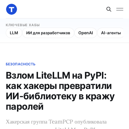
КЛЮЧЕВЫЕ ХАБЫ
LLM
ИИ для разработчиков
OpenAI
AI-агенты
БЕЗОПАСНОСТЬ
Взлом LiteLLM на PyPI:
как хакеры превратили
ИИ-библиотеку в кражу
паролей
Хакерская группа TeamPCP опубликовала