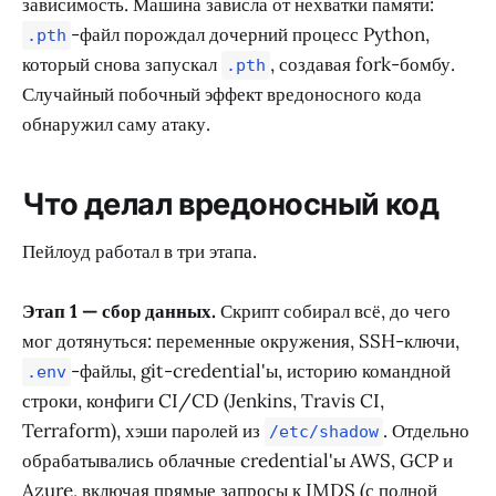
зависимость. Машина зависла от нехватки памяти:
-файл порождал дочерний процесс Python,
.pth
который снова запускал
, создавая fork-бомбу.
.pth
Случайный побочный эффект вредоносного кода
обнаружил саму атаку.
Что делал вредоносный код
Пейлоуд работал в три этапа.
Этап 1 — сбор данных.
Скрипт собирал всё, до чего
мог дотянуться: переменные окружения, SSH-ключи,
-файлы, git-credential'ы, историю командной
.env
строки, конфиги CI/CD (Jenkins, Travis CI,
Terraform), хэши паролей из
. Отдельно
/etc/shadow
обрабатывались облачные credential'ы AWS, GCP и
Azure, включая прямые запросы к IMDS (с полной