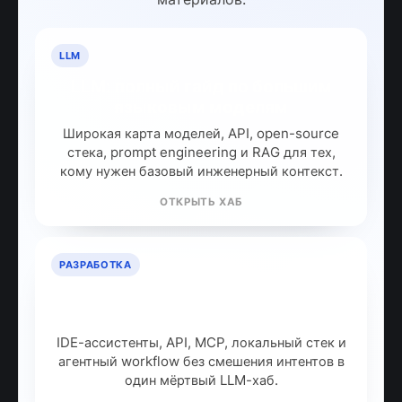
LLM
LLM: полный гайд по большим
языковым моделям
Широкая карта моделей, API, open-source
стека, prompt engineering и RAG для тех,
кому нужен базовый инженерный контекст.
ОТКРЫТЬ ХАБ
РАЗРАБОТКА
ИИ для разработчиков: как
собрать рабочий стек
IDE-ассистенты, API, MCP, локальный стек и
агентный workflow без смешения интентов в
один мёртвый LLM-хаб.