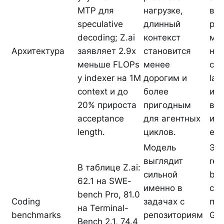
MTP для
нагрузке,
вен
speculative
длинный
pap
decoding; Z.ai
контекст
мет
Архитектура
заявляет 2.9x
становится
ну
меньше FLOPs
менее
см
у indexer на 1M
дорогим и
lat
context и до
более
и t
20% прироста
пригодным
ва
acceptance
для агентных
ин
length.
циклов.
е.
Модель
Это
выглядит
rep
В таблице Z.ai:
сильной
be
62.1 на SWE-
именно в
cla
bench Pro, 81.0
Coding
задачах с
пис
на Terminal-
benchmarks
репозиториям
GL
Bench 2.1, 74.4