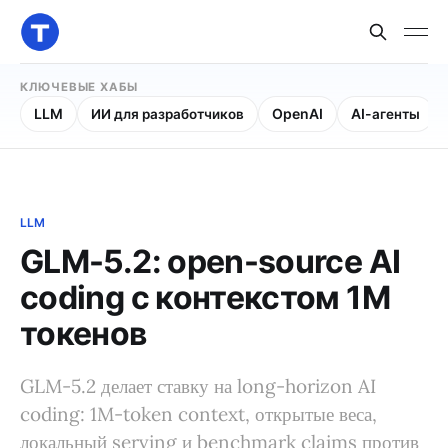
КЛЮЧЕВЫЕ ХАБЫ
LLM
ИИ для разработчиков
OpenAI
AI-агенты
LLM
GLM-5.2: open-source AI
coding с контекстом 1M
токенов
GLM-5.2 делает ставку на long-horizon AI
coding: 1M-token context, открытые веса,
локальный serving и benchmark claims против