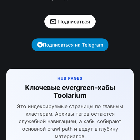
Подписаться
Подписаться на Telegram
HUB PAGES
Ключевые evergreen-хабы
Toolarium
Это индексируемые страницы по главным
кластерам. Архивы тегов остаются
служебной навигацией, а хабы собирают
основной crawl path и ведут в глубину
материалов.