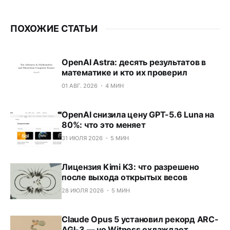
ПОХОЖИЕ СТАТЬИ
OpenAI Astra: десять результатов в
математике и кто их проверил
01 АВГ. 2026
4 МИН
OpenAI снизила цену GPT-5.6 Luna на
80%: что это меняет
31 ИЮЛЯ 2026
5 МИН
Лицензия Kimi K3: что разрешено
после выхода открытых весов
28 ИЮЛЯ 2026
5 МИН
Claude Opus 5 установил рекорд ARC-
AGI-3 — но Witness охлаждает