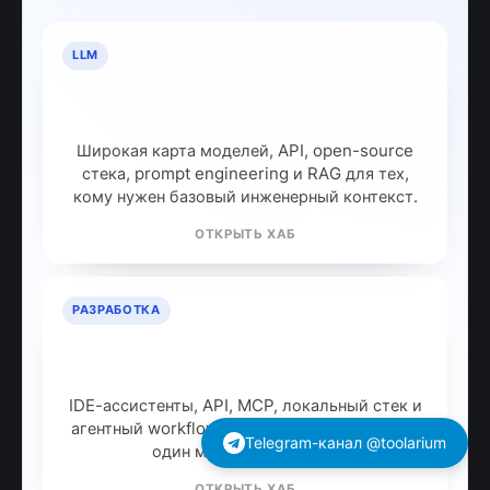
LLM
LLM: полный гайд по большим
языковым моделям
Широкая карта моделей, API, open-source
стека, prompt engineering и RAG для тех,
кому нужен базовый инженерный контекст.
ОТКРЫТЬ ХАБ
РАЗРАБОТКА
ИИ для разработчиков: как
собрать рабочий стек
IDE-ассистенты, API, MCP, локальный стек и
агентный workflow без смешения интентов в
Telegram-канал @toolarium
один мёртвый LLM-хаб.
ОТКРЫТЬ ХАБ