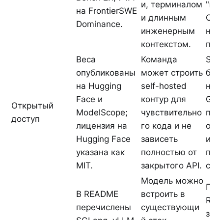
и, терминалом
"п
на FrontierSWE
и длинным
Cla
Dominance.
инженерным
не
контекстом.
про
Веса
Команда
Sel
опубликованы
может строить
бес
на Hugging
self-hosted
ну
Face и
контур для
GP
Открытый
ModelScope;
чувствительно
пам
доступ
лицензия на
го кода и не
об
Hugging Face
зависеть
инф
указана как
полностью от
пр
MIT.
закрытого API.
com
Модель можно
По
В README
встроить в
RE
перечислены
существующи
за