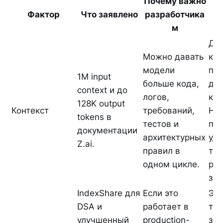
Почему важно
Фактор
Что заявлено
разработчика
Ог
м
Дл
Можно давать
кон
модели
по 
1M input
больше кода,
до
context и до
логов,
кач
128K output
Контекст
требований,
Ну
tokens в
тестов и
про
документации
архитектурных
уд
Z.ai.
правил в
тре
одном цикле.
ре
зад
IndexShare для
Если это
Эт
DSA и
работает в
тех
улучшенный
production-
за