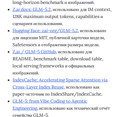
long-horizon benchmark и изображений.
Z.ai docs: GLM-5.2
, использовано для 1M context,
128K maximum output tokens, capabilities и
сценариев использования.
Hugging Face: zai-org/GLM-5.2
, использовано
для лицензии MIT, публичной карточки модели,
Safetensors и отображения размера модели.
Z.ai / GLM-5 GitHub
, использовано для
README, benchmark table, download table,
local serving frameworks и официальных
изображений.
IndexCache: Accelerating Sparse Attention via
Cross-Layer Index Reuse
, использовано как
paper-источник по IndexShare/IndexCache.
GLM-5: from Vibe Coding to Agentic
Engineering
, использовано как технический отчёт
семейства GLM-5.