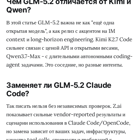
Чем GLM-5.2 отличается от Kimi и
Qwen?
В этой статье GLM-5.2 важна не как "ещё одна
открытая модель", а как релиз с акцентом на 1M
context и long-horizon engineering. Kimi K2.7 Code
сильнее связан с ценой API и открытыми весами,
Qwen3.7-Max - с длительными автономными coding-
agent задачами. Это соседние, но разные интенты.
Заменяет ли GLM-5.2 Claude
Code?
Так писать нельзя без независимых проверок. Z.ai
показывает сильные vendor-reported результаты и
сценарии использования в Claude Code/OpenCode,
но замена зависит от ваших задач, инфраструктуры,
качества tool calls, стоимости и требований к