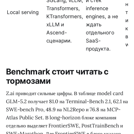
SGLang, vLLM,
й стек
наг
Transformers,
inference
Local serving
те
KTransformers,
engines, а не
и и
xLLM и
ждать
кач
Ascend-
отдельного
ва
сценарии.
SaaS-
wor
продукта.
Benchmark стоит читать с
тормозами
Z.ai приводит сильные цифры. В таблице model card
GLM-5.2 получает 81.0 на Terminal-Bench 2.1, 62.1 на
SWE-bench Pro, 48.9 на NL2Repo и 76.8 на MCP-
Atlas Public Set. В long-horizon блоке компания
отдельно выделяет FrontierSWE, PostTrainBench и
SWE-Marathon. Для FrontierSWE в блоге указано,