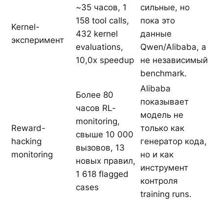
~35 часов, 1
сильные, но
158 tool calls,
пока это
Kernel-
432 kernel
данные
эксперимент
evaluations,
Qwen/Alibaba, а
10,0x speedup
не независимый
benchmark.
Alibaba
Более 80
показывает
часов RL-
модель не
monitoring,
Reward-
только как
свыше 10 000
hacking
генератор кода,
вызовов, 13
monitoring
но и как
новых правил,
инструмент
1 618 flagged
контроля
cases
training runs.