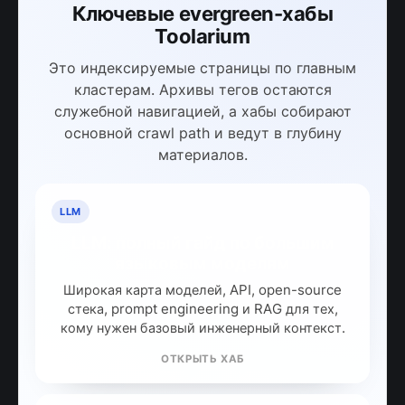
Ключевые evergreen-хабы
Toolarium
Это индексируемые страницы по главным
кластерам. Архивы тегов остаются
служебной навигацией, а хабы собирают
основной crawl path и ведут в глубину
материалов.
LLM
LLM: полный гайд по большим
языковым моделям
Широкая карта моделей, API, open-source
стека, prompt engineering и RAG для тех,
кому нужен базовый инженерный контекст.
ОТКРЫТЬ ХАБ