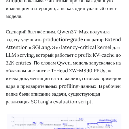
Alibaba показывает агентный прогон как длинную
инженерную итерацию, а не как один удачный ответ
модели.
Сценарий был жёстким. Qwen3.7-Max получила
задачу улучшить production-grade оператор Extend
Attention в SGLang. Это latency-critical kernel для
LLM serving, который работает с prefix KV-cache до
32K entries. По словам Qwen, модель запускалась на
облачном инстансе с T-Head ZW-M890 PPUs, не
имела документации на это железо, готовых примеров
ядра и предварительных profiling-данных. В рабочей
папке были описание задачи, существующая
реализация SGLang и evaluation script.