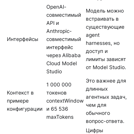
OpenAI-
Модель можно
совместимый
встраивать в
API и
существующие
Anthropic-
agent
Интерфейсы
совместимый
harnesses, но
интерфейс
доступ и
через Alibaba
лимиты зависят
Cloud Model
от Model Studio.
Studio
Это важнее для
1 000 000
длинных
Контекст в
токенов
агентных задач,
примере
contextWindow
чем для
конфигурации
и 65 536
обычного
maxTokens
вопрос-ответа.
Цифры