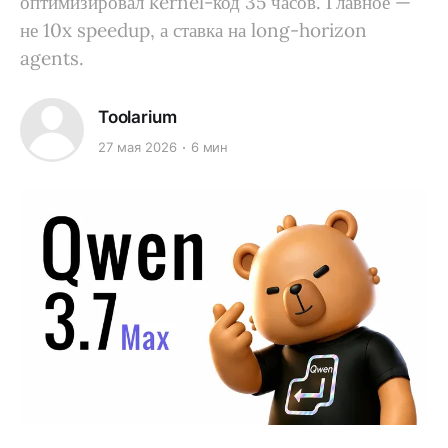
оптимизировал kernel-код 35 часов. Главное —
не 10x speedup, а ставка на long-horizon
agents.
Toolarium
27 мая 2026
6 мин