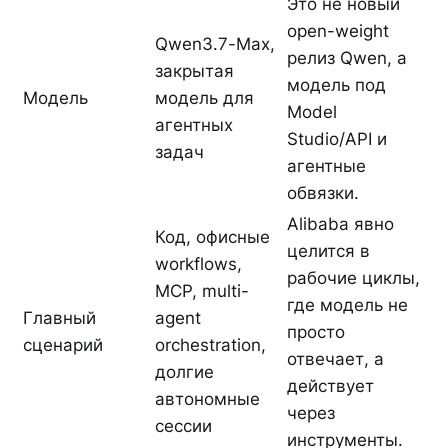
Это не новый
open-weight
Qwen3.7-Max,
релиз Qwen, а
закрытая
модель под
Модель
модель для
Model
агентных
Studio/API и
задач
агентные
обвязки.
Alibaba явно
Код, офисные
целится в
workflows,
рабочие циклы,
MCP, multi-
где модель не
Главный
agent
просто
сценарий
orchestration,
отвечает, а
долгие
действует
автономные
через
сессии
инструменты.