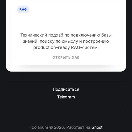
RAG
RAG: retrieval-augmented
generation
Технический подхаб по подключению базы
знаний, поиску по смыслу и построению
production-ready RAG-систем.
ОТКРЫТЬ ХАБ
Подписаться
Telegram
Toolarium © 2026. Работает на
Ghost