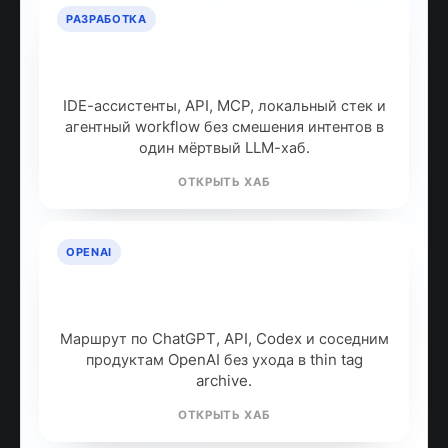
РАЗРАБОТКА
ИИ для разработчиков: как
собрать рабочий стек
IDE-ассистенты, API, MCP, локальный стек и
агентный workflow без смешения интентов в
один мёртвый LLM-хаб.
ОТКРЫТЬ ХАБ
OPENAI
OpenAI: продукты, модели и куда
идти дальше
Маршрут по ChatGPT, API, Codex и соседним
продуктам OpenAI без ухода в thin tag
archive.
ОТКРЫТЬ ХАБ