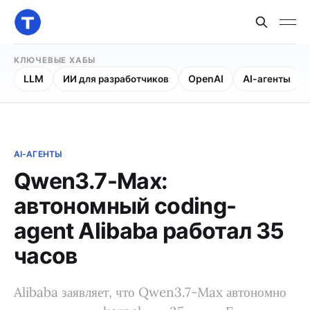
КЛЮЧЕВЫЕ ХАБЫ
LLM
ИИ для разработчиков
OpenAI
AI-агенты
AI-АГЕНТЫ
Qwen3.7-Max:
автономный coding-
agent Alibaba работал 35
часов
Alibaba заявляет, что Qwen3.7-Max автономно