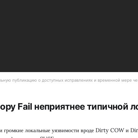
тдельную публикацию о доступных исправлениях и временной мере ч
opy Fail неприятнее типичной 
и громкие локальные уязвимости вроде Dirty COW и Dirt