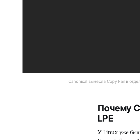
Canonical вынесла Copy Fail в о
Почему C
LPE
У Linux уже был