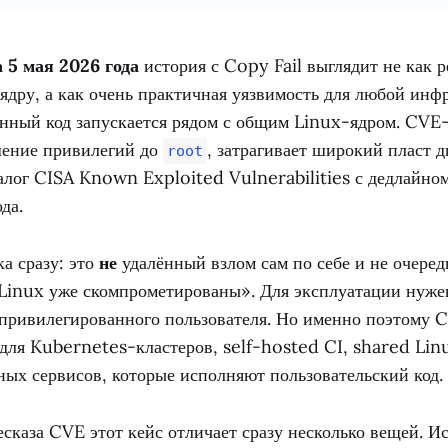
 5 мая 2026 года
история с Copy Fail выглядит не как р
ядру, а как очень практичная уязвимость для любой инфр
нный код запускается рядом с общим Linux-ядром. CVE
ение привилегий до
, затрагивает широкий пласт 
root
алог CISA Known Exploited Vulnerabilities с дедлайно
да.
а сразу: это
не
удалённый взлом сам по себе и не очеред
е Linux уже скомпрометированы». Для эксплуатации нуж
епривилегированного пользователя. Но именно поэтому C
 для Kubernetes-кластеров, self-hosted CI, shared Li
ных сервисов, которые исполняют пользовательский код.
сказа CVE этот кейс отличает сразу несколько вещей. И