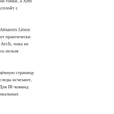
ой гонки, а Xint
ксплойт с
, Amazon Linux
ает практически
 Arch, пока не
сь нельзя
ждённую страницу
 следы исчезают,
 Для IR-команд
локальных