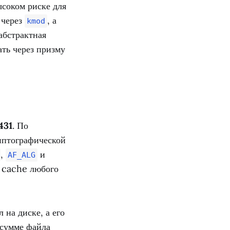
ысоком риске для
 через
, а
kmod
абстрактная
ать через призму
431
. По
иптографической
,
и
AF_ALG
e cache любого
 на диске, а его
 сумме файла