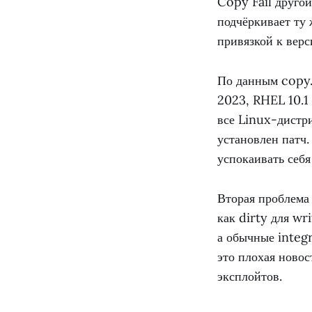
Copy Fail другой
подчёркивает ту 
привязкой к верс
По данным copy.
2023, RHEL 10.1 
все Linux-дистр
установлен патч.
успокаивать себ
Вторая проблема
как dirty для wr
а обычные integr
это плохая новос
эксплойтов.