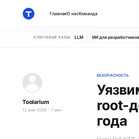
Главная
О нас
Команда
LLM
ИИ для разработчико
КЛЮЧЕВЫЕ ХАБЫ
БЕЗОПАСНОСТЬ
Уязвим
root-д
Toolarium
12 мая 2026
7 мин
года