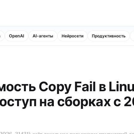
в
OpenAI
AI-агенты
Нейросети
Продуктивность
ость Copy Fail в Linu
оступ на сборках с 