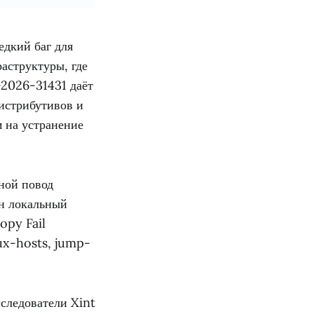
едкий баг для
аструктуры, где
-2026-31431 даёт
дистрибутивов и
м на устранение
ной повод
ен локальный
opy Fail
nux-hosts, jump-
сследователи Xint