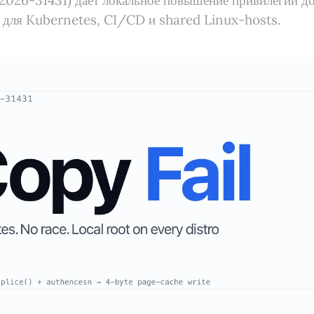
2026-31431) даёт локальное повышение привилегий до
а для Kubernetes, CI/CD и shared Linux-hosts.