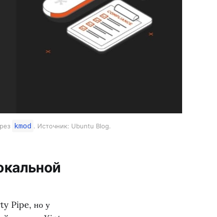
kmod
ерез
. Источник: Ubuntu Blog.
локальной
y Pipe, но у