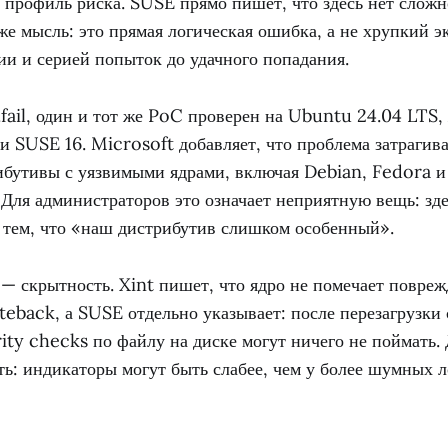
 профиль риска. SUSE прямо пишет, что здесь нет сложн
же мысль: это прямая логическая ошибка, а не хрупкий э
ии и серией попыток до удачного попадания.
fail, один и тот же PoC проверен на Ubuntu 24.04 LTS
и SUSE 16. Microsoft добавляет, что проблема затрагив
ибутивы с уязвимыми ядрами, включая Debian, Fedora и
 Для администраторов это означает неприятную вещь: зде
я тем, что «наш дистрибутив слишком особенный».
 — скрытность. Xint пишет, что ядро не помечает повре
iteback, а SUSE отдельно указывает: после перезагрузки
ity checks по файлу на диске могут ничего не поймать.
ть: индикаторы могут быть слабее, чем у более шумных 