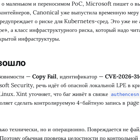
т о маленьком и переносимом PoC, Microsoft пишет о в
 контейнеров, Canonical уже выпустила временную меру
редупреждает о риске для Kubernetes-сред. Это уже не 
ре», а класс инфраструктурного риска, который надо чит
ткрытой инфраструктуры.
зошло
уязвимости —
Copy Fail
, идентификатор —
CVE-2026-31
oft Security, речь идёт об опасной локальной LPE в кр
Linux. Xint уточняет, что баг живёт в связке
authencesn
оляет сделать контролируемую 4-байтную запись в pag
ько технически, но и операционно. Повреждается не файл
. Поэтому обычная проверка целостности по контрольной