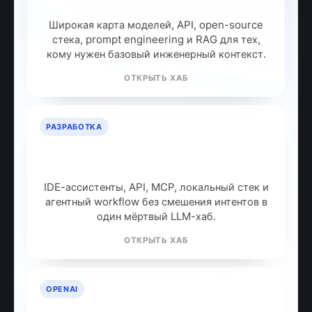
языковым моделям
Широкая карта моделей, API, open-source
стека, prompt engineering и RAG для тех,
кому нужен базовый инженерный контекст.
ОТКРЫТЬ ХАБ
РАЗРАБОТКА
ИИ для разработчиков: как
собрать рабочий стек
IDE-ассистенты, API, MCP, локальный стек и
агентный workflow без смешения интентов в
один мёртвый LLM-хаб.
ОТКРЫТЬ ХАБ
OPENAI