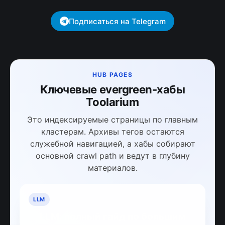
Подписаться на Telegram
HUB PAGES
Ключевые evergreen-хабы
Toolarium
Это индексируемые страницы по главным
кластерам. Архивы тегов остаются
служебной навигацией, а хабы собирают
основной crawl path и ведут в глубину
материалов.
LLM
LLM: полный гайд по большим