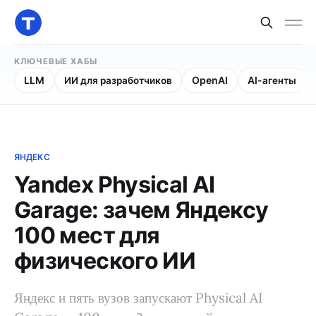
КЛЮЧЕВЫЕ ХАБЫ
LLM
ИИ для разработчиков
OpenAI
AI-агенты
ЯНДЕКС
Yandex Physical AI
Garage: зачем Яндексу
100 мест для
физического ИИ
Яндекс и пять вузов запускают Physical AI