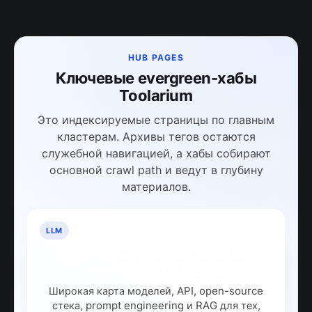
HUB PAGES
Ключевые evergreen-хабы
Toolarium
Это индексируемые страницы по главным
кластерам. Архивы тегов остаются
служебной навигацией, а хабы собирают
основной crawl path и ведут в глубину
материалов.
LLM
LLM: полный гайд по большим
языковым моделям
Широкая карта моделей, API, open-source
стека, prompt engineering и RAG для тех,