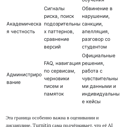
Сигналы
Обвинение в
риска, поиск
нарушении,
Академическа
подозрительны
санкции,
я честность
х паттернов,
апелляция,
сравнение
разговор со
версий
студентом
Официальные
FAQ, навигация
решения,
по сервисам,
работа с
Администриро
черновики
чувствительны
вание
писем и
ми данными и
памяток
индивидуальны
е кейсы
Эта граница особенно важна в оценивании и
дисциплине. Turnitin сама подчёркивает, что её AI