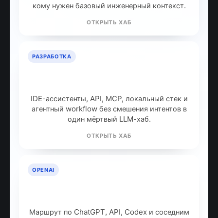
кому нужен базовый инженерный контекст.
ОТКРЫТЬ ХАБ
РАЗРАБОТКА
ИИ для разработчиков: как
собрать рабочий стек
IDE-ассистенты, API, MCP, локальный стек и
агентный workflow без смешения интентов в
один мёртвый LLM-хаб.
ОТКРЫТЬ ХАБ
OPENAI
OpenAI: продукты, модели и куда
идти дальше
Маршрут по ChatGPT, API, Codex и соседним