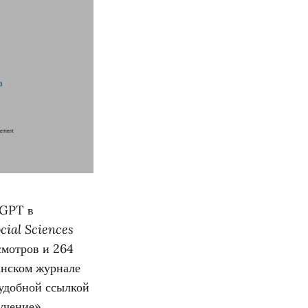
tGPT в
cial Sciences
осмотров и 264
манском журнале
 удобной ссылкой
учение».