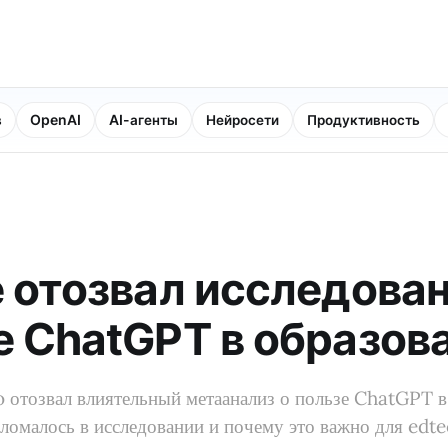
в
OpenAI
AI-агенты
Нейросети
Продуктивность
e отозвал исследован
е ChatGPT в образов
o отозвал влиятельный метаанализ о пользе ChatGPT в
сломалось в исследовании и почему это важно для edte