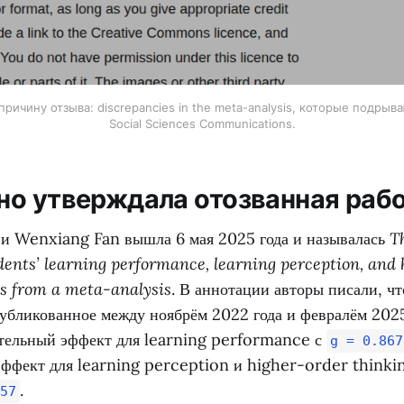
причину отзыва: discrepancies in the meta-analysis, которые подры
Social Sciences Communications.
но утверждала отозванная раб
 и Wenxiang Fan вышла 6 мая 2025 года и называлась
Th
ents’ learning performance, learning perception, and 
ts from a meta-analysis
. В аннотации авторы писали, чт
публикованное между ноябрём 2022 года и февралём 202
ельный эффект для learning performance с
g = 0.867
ффект для learning perception и higher-order think
.
57