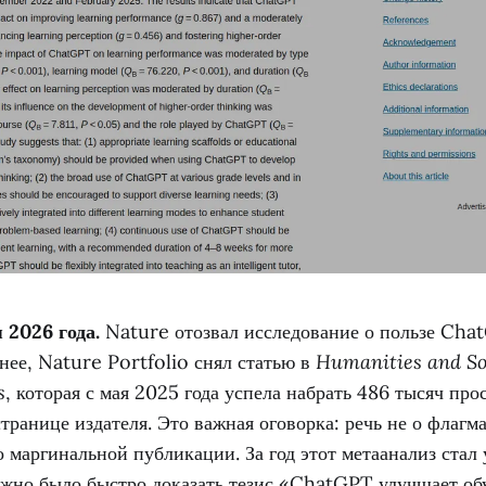
 2026 года.
Nature отозвал исследование о пользе Cha
нее, Nature Portfolio снял статью в
Humanities and So
s
, которая с мая 2025 года успела набрать 486 тысяч пр
транице издателя. Это важная оговорка: речь не о флаг
 о маргинальной публикации. За год этот метаанализ стал
нужно было быстро доказать тезис «ChatGPT улучшает об