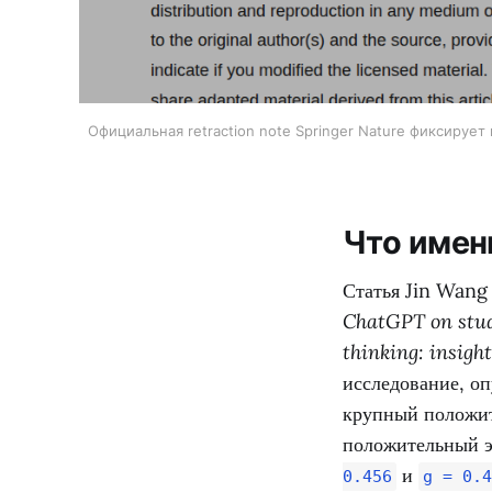
Официальная retraction note Springer Nature фиксирует 
Что имен
Статья Jin Wang
ChatGPT on stud
thinking: insigh
исследование, о
крупный положит
положительный э
и
0.456
g = 0.4