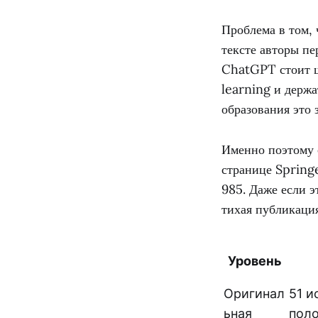
Проблема в том, 
тексте авторы пе
ChatGPT стоит ш
learning и держа
образования это 
Именно поэтому с
странице Spring
985. Даже если э
тихая публикация
Уровень
Оригинал
51 и
ьная
поло