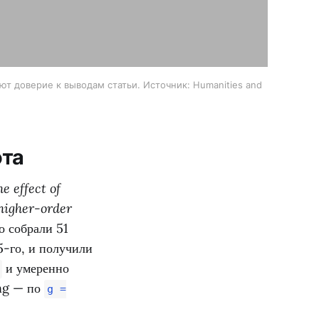
вают доверие к выводам статьи. Источник: Humanities and
ота
e effect of
higher-order
о собрали 51
5-го, и получили
и умеренно
ing — по
g =