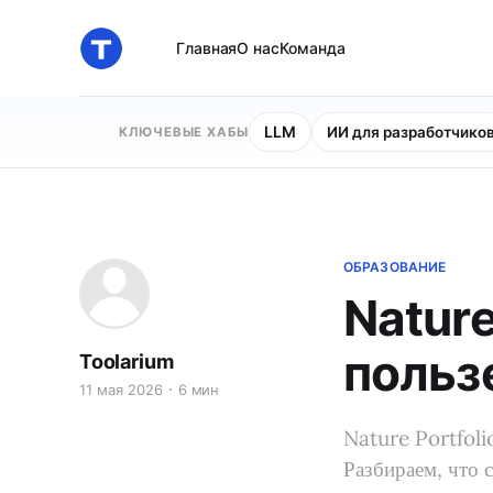
Главная
О нас
Команда
LLM
ИИ для разработчико
КЛЮЧЕВЫЕ ХАБЫ
ОБРАЗОВАНИЕ
Natur
польз
Toolarium
11 мая 2026
6 мин
Nature Portfoli
Разбираем, что 