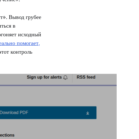
т». Вывод грубее
иться в
огоняет исходный
еально помогает,
этот контроль