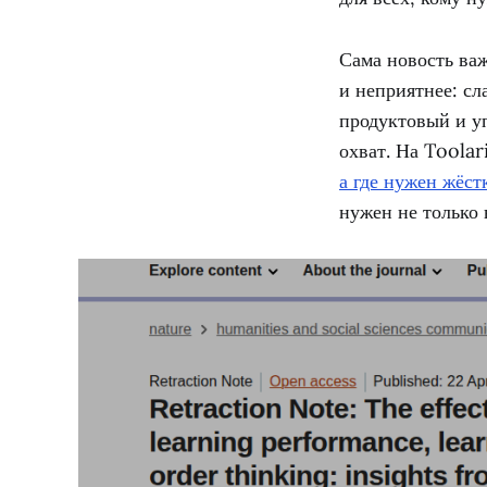
Сама новость важ
и неприятнее: сл
продуктовый и уп
охват. На Toola
а где нужен жёст
нужен не только 