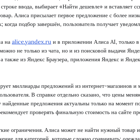
строке ввода, выбирает «Найти дешевле» и вставляет сс
овар. Алиса присылает первое предложение с более низк
; когда подбор завершён, пользователь получает уведомл
на на
alice.yandex.ru
и в приложении Алиса AI, только в
можно не только из чата, но и из поисковой выдачи Янде
а также из Яндекс Браузера, приложения Яндекс и Яндек
ирует миллиарды предложений из интернет-магазинов и 
ользователя. В справке отдельно сказано, что цены меня
у найденные предложения актуальны только на момент по
екомендует проверять финальную стоимость на сайте пр
ткие ограничения. Алиса может не найти нужный товар и
ение для категорий, которые сложно сравнивать: одежда,