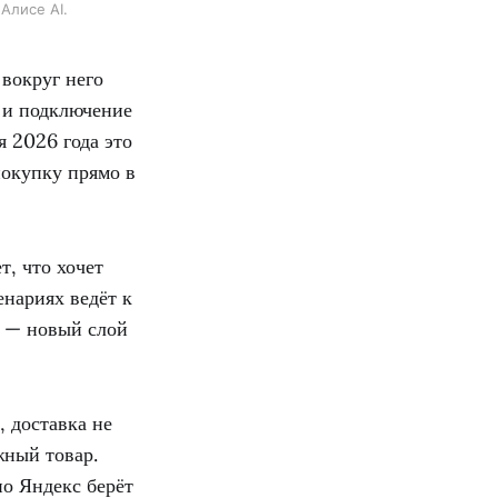
Алисе AI.
 вокруг него
е и подключение
 2026 года это
покупку прямо в
т, что хочет
енариях ведёт к
в — новый слой
, доставка не
жный товар.
но Яндекс берёт