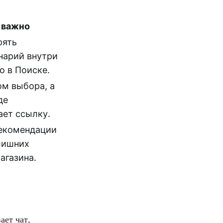
 важно
рять
нарий внутри
о в Поиске.
ом выбора, а
де
ает ссылку.
рекомендации
 лишних
агазина.
ает чат,