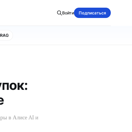
Войти
Подписаться
RAG
упок:
е
ры в Алисе AI и