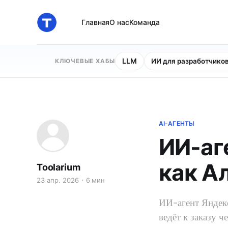
Главная
О нас
Команда
LLM
ИИ для разработчико
КЛЮЧЕВЫЕ ХАБЫ
AI-АГЕНТЫ
ИИ-аг
как А
Toolarium
23 апр. 2026
6 мин
ИИ-агент Яндекс
ведёт к заказу 