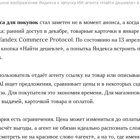
ное изображение Яндекса к запуску ИИ-агента «Найти дешевле» в 
са для покупок
стал заметен не в момент анонса, а когда
а: ранний доступ в декабре, товарные карточки в январ
 Yandex Commerce Protocol. По состоянию на 13 апреля
я кнопка «Найти дешевле», а попытка Яндекса встроить 
.
ользователь отдаёт агенту ссылку на товар или описывае
AI ищет предложения, сравнивает цены и в некоторых сц
за. Для покупателя это экономия времени. Для магазино
выдачей, карточкой товара и оплатой.
ария есть ограничения. Цена может измениться до оплаты
расчёт выгоды, а агент не обязан идеально распознать сло
мотреть не на красивое слово «агент», а на то, где имен