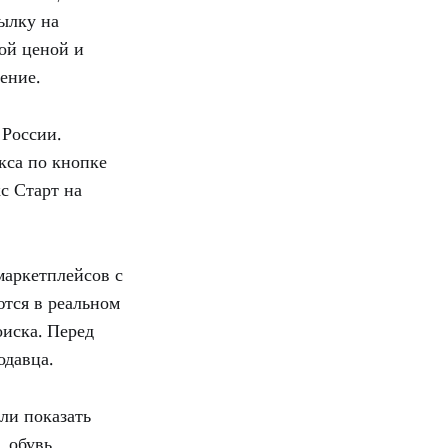
ылку на
ой ценой и
ение.
 России.
кса по кнопке
с Старт на
маркетплейсов с
ются в реальном
иска. Перед
одавца.
ли показать
 обувь,