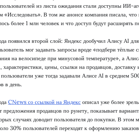
пользователей из листа ожидания стали доступны ИИ-а
 «Исследовать». В том же анонсе компания писала, что 
ось более 1 млн человек и что доступ будут расширять п
ода появился второй слой: Яндекс дообучил Алису AI для
льзователь мог задавать запросы вроде «подбери тёплые 
ания на велосипеде при минусовой температуре», а Алис
, характеристики, цены, ссылки на продавцов, доставку 
пользователи уже тогда задавали Алисе AI в среднем 5
в в день.
года
CNews со ссылкой на Яндекс
описал уже более зрел
т предложения продавцов по рунету, показывает вариан
орых случаях доводит пользователя до покупки. В этом м
оло 30% пользователей переходят к оформлению заказов 