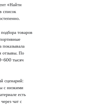
гент «Найти
в список
остепенно.
 подбора товаров
спортивные
а показывала
и отзывы. По
00-600 тысяч
ый сценарий:
ты с низкими
атериале есть
через чат с