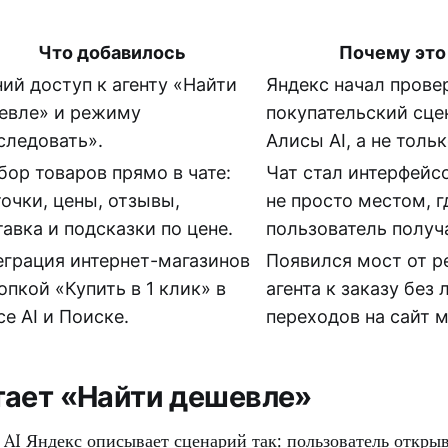
Что добавилось
Почему это
ий доступ к агенту «Найти
Яндекс начал прове
евле» и режиму
покупательский сце
следовать».
Алисы AI, а не тольк
бор товаров прямо в чате:
Чат стал интерфейс
очки, цены, отзывы,
не просто местом, г
авка и подсказки по цене.
пользователь получ
еграция интернет-магазинов
Появился мост от 
опкой «Купить в 1 клик» в
агента к заказу без
е AI и Поиске.
переходов на сайт м
тает «Найти дешевле»
AI Яндекс описывает сценарий так: пользователь открыв