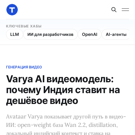
КЛЮЧЕВЫЕ ХАБЫ
LLM
ИИ для разработчиков
OpenAI
AI-агенты
ГЕНЕРАЦИЯ ВИДЕО
Varya AI видеомодель:
почему Индия ставит на
дешёвое видео
Avataar Varya показывает другой путь в видео-
ИИ: open-weight база Wan 2.2, distillation,
локальный индийский контекст и ставка на