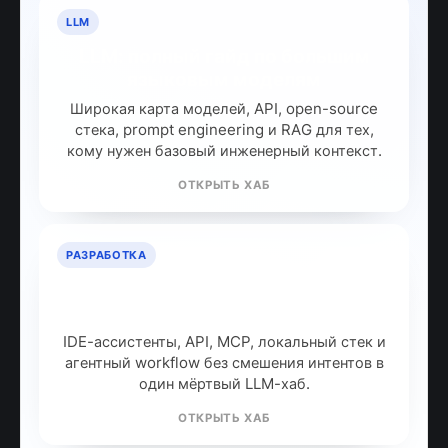
LLM
LLM: полный гайд по большим
языковым моделям
Широкая карта моделей, API, open-source
стека, prompt engineering и RAG для тех,
кому нужен базовый инженерный контекст.
ОТКРЫТЬ ХАБ
РАЗРАБОТКА
ИИ для разработчиков: как
собрать рабочий стек
IDE-ассистенты, API, MCP, локальный стек и
агентный workflow без смешения интентов в
один мёртвый LLM-хаб.
ОТКРЫТЬ ХАБ