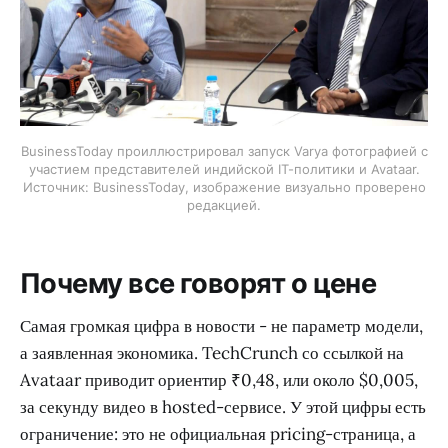
BusinessToday проиллюстрировал запуск Varya фотографией с
участием представителей индийской IT-политики и Avataar.
Источник: BusinessToday, изображение визуально проверено
редакцией.
Почему все говорят о цене
Самая громкая цифра в новости - не параметр модели,
а заявленная экономика. TechCrunch со ссылкой на
Avataar приводит ориентир ₹0,48, или около $0,005,
за секунду видео в hosted-сервисе. У этой цифры есть
ограничение: это не официальная pricing-страница, а