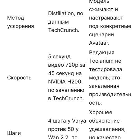
Модель
сжимают и
Distillation, по
Метод
настраивают
данным
ускорения
под конкретные
TechCrunch.
сценарии
Avataar.
Редакция
5 секунд
Toolarium не
видео 720p за
тестировала
45 секунд на
Скорость
модель; это
NVIDIA H200,
заявленная
по заявлению
производительн
в TechCrunch.
ость.
Хорошее
4 шага у Varya
объяснение
против 50 у
удешевления,
Шаги
Wan 2.2, по
но качество