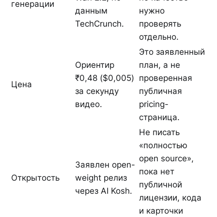
генерации
данным
нужно
TechCrunch.
проверять
отдельно.
Это заявленный
Ориентир
план, а не
₹0,48 ($0,005)
проверенная
Цена
за секунду
публичная
видео.
pricing-
страница.
Не писать
«полностью
open source»,
Заявлен open-
пока нет
Открытость
weight релиз
публичной
через AI Kosh.
лицензии, кода
и карточки