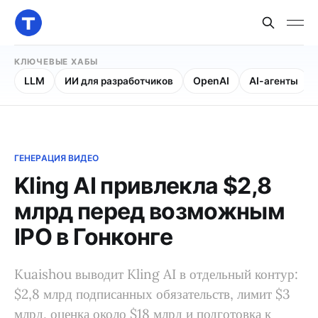
КЛЮЧЕВЫЕ ХАБЫ
LLM
ИИ для разработчиков
OpenAI
AI-агенты
ГЕНЕРАЦИЯ ВИДЕО
Kling AI привлекла $2,8
млрд перед возможным
IPO в Гонконге
Kuaishou выводит Kling AI в отдельный контур:
$2,8 млрд подписанных обязательств, лимит $3
млрд, оценка около $18 млрд и подготовка к