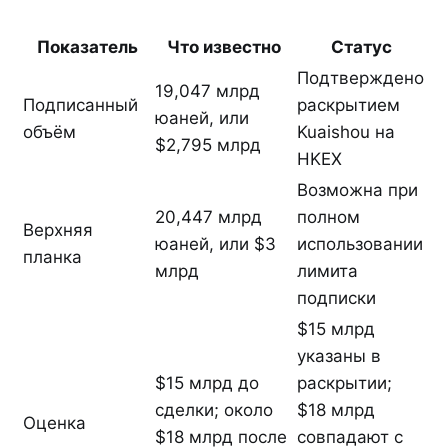
Показатель
Что известно
Статус
Подтверждено
19,047 млрд
Подписанный
раскрытием
юаней, или
объём
Kuaishou на
$2,795 млрд
HKEX
Возможна при
20,447 млрд
полном
Верхняя
юаней, или $3
использовании
планка
млрд
лимита
подписки
$15 млрд
указаны в
$15 млрд до
раскрытии;
сделки; около
$18 млрд
Оценка
$18 млрд после
совпадают с