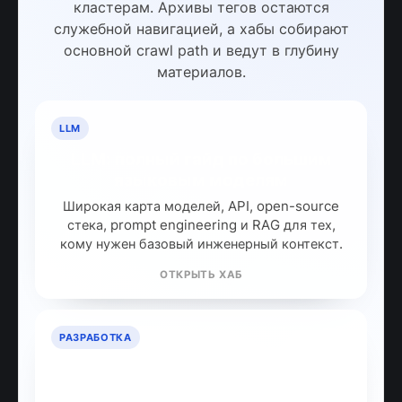
кластерам. Архивы тегов остаются
служебной навигацией, а хабы собирают
основной crawl path и ведут в глубину
материалов.
LLM
LLM: полный гайд по большим
языковым моделям
Широкая карта моделей, API, open-source
стека, prompt engineering и RAG для тех,
кому нужен базовый инженерный контекст.
ОТКРЫТЬ ХАБ
РАЗРАБОТКА
ИИ для разработчиков: как
собрать рабочий стек