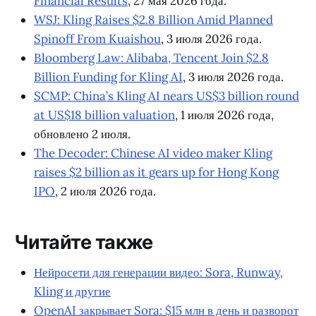
Financial Results
, 27 мая 2026 года.
WSJ: Kling Raises $2.8 Billion Amid Planned
Spinoff From Kuaishou
, 3 июля 2026 года.
Bloomberg Law: Alibaba, Tencent Join $2.8
Billion Funding for Kling AI
, 3 июля 2026 года.
SCMP: China’s Kling AI nears US$3 billion round
at US$18 billion valuation
, 1 июля 2026 года,
обновлено 2 июля.
The Decoder: Chinese AI video maker Kling
raises $2 billion as it gears up for Hong Kong
IPO
, 2 июля 2026 года.
Читайте также
Нейросети для генерации видео: Sora, Runway,
Kling и другие
OpenAI закрывает Sora: $15 млн в день и разворот