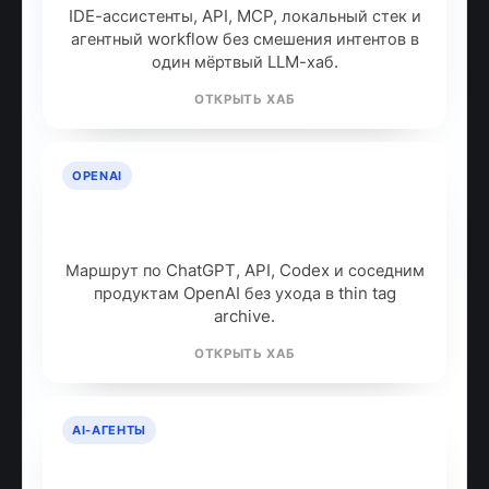
IDE-ассистенты, API, MCP, локальный стек и
агентный workflow без смешения интентов в
один мёртвый LLM-хаб.
ОТКРЫТЬ ХАБ
OPENAI
OpenAI: продукты, модели и куда
идти дальше
Маршрут по ChatGPT, API, Codex и соседним
продуктам OpenAI без ухода в thin tag
archive.
ОТКРЫТЬ ХАБ
AI-АГЕНТЫ
AI-агенты: что это и как работают