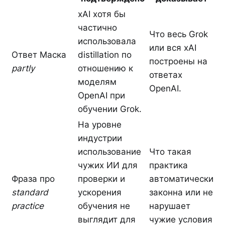
xAI хотя бы
частично
Что весь Grok
использовала
или вся xAI
Ответ Маска
distillation по
построены на
partly
отношению к
ответах
моделям
OpenAI.
OpenAI при
обучении Grok.
На уровне
индустрии
использование
Что такая
чужих ИИ для
практика
Фраза про
проверки и
автоматически
standard
ускорения
законна или не
practice
обучения не
нарушает
выглядит для
чужие условия