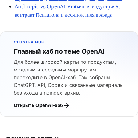
Anthropic vs OpenAI: «табачная индустрия»,
контракт Пентагона и десятилетняя вражда
CLUSTER HUB
Главный хаб по теме OpenAI
Для более широкой карты по продуктам,
моделям и соседним маршрутам
переходите в OpenAI-хаб. Там собраны
ChatGPT, API, Codex и связанные материалы
без ухода в noindex-архив.
Открыть OpenAI-хаб