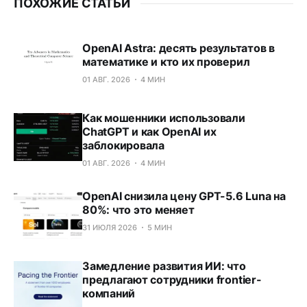
ПОХОЖИЕ СТАТЬИ
OpenAI Astra: десять результатов в
математике и кто их проверил
01 АВГ. 2026
4 МИН
Как мошенники использовали
ChatGPT и как OpenAI их
заблокировала
01 АВГ. 2026
4 МИН
OpenAI снизила цену GPT-5.6 Luna на
80%: что это меняет
31 ИЮЛЯ 2026
5 МИН
Замедление развития ИИ: что
предлагают сотрудники frontier-
компаний