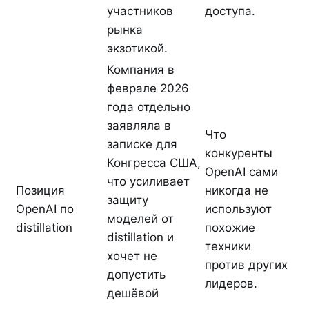
участников
доступа.
рынка
экзотикой.
Компания в
феврале 2026
года отдельно
заявляла в
Что
записке для
конкуренты
Конгресса США,
OpenAI сами
что усиливает
Позиция
никогда не
защиту
OpenAI по
используют
моделей от
distillation
похожие
distillation и
техники
хочет не
против других
допустить
лидеров.
дешёвой