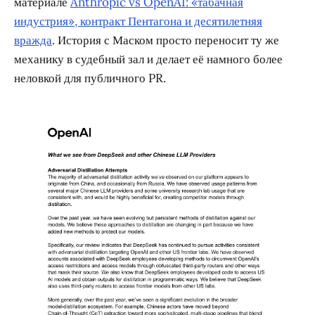
материале
Anthropic vs OpenAI: «табачная
индустрия», контракт Пентагона и десятилетняя
вражда
. История с Маском просто переносит ту же
механику в судебный зал и делает её намного более
неловкой для публичного PR.