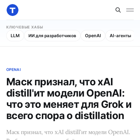
КЛЮЧЕВЫЕ ХАБЫ
LLM
ИИ для разработчиков
OpenAI
AI-агенты
OPENAI
Маск признал, что xAI
distill'ит модели OpenAI:
что это меняет для Grok и
всего спора о distillation
Маск признал, что xAI distill'ит модели OpenAI.