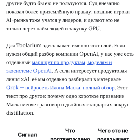
другие будто бы ею не пользуются. Суд внезапно
показал более приземлённую правду: поздние игроки
AI-рынка тоже учатся у лидеров, и делают это не
только через найм людей и закупку GPU.
Для Toolarium здесь важен именно этот слой. Если
нужен общий разбор компании OpenAI, у нас уже есть
отдельный
маршрут по продуктам, моделям и
экосистеме OpenAI
. А если интересует продуктовая
линия xAI, её мы отдельно разбирали в материале
Grok — нейросеть Илона Маска: полный обзор
. Этот
текст про другое: почему одно короткое признание
Маска меняет разговор о двойных стандартах вокруг
distillation.
Что
Чего это не
Сигнал
подтверждено
доказывает