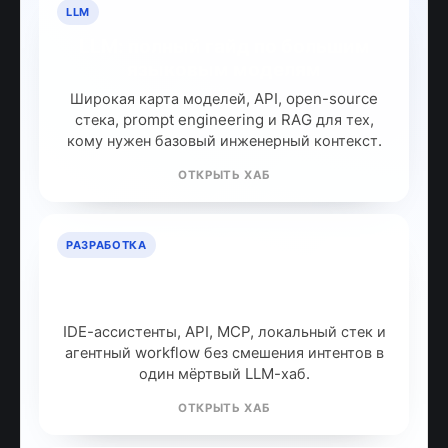
LLM
LLM: полный гайд по большим
языковым моделям
Широкая карта моделей, API, open-source
стека, prompt engineering и RAG для тех,
кому нужен базовый инженерный контекст.
ОТКРЫТЬ ХАБ
РАЗРАБОТКА
ИИ для разработчиков: как
собрать рабочий стек
IDE-ассистенты, API, MCP, локальный стек и
агентный workflow без смешения интентов в
один мёртвый LLM-хаб.
ОТКРЫТЬ ХАБ