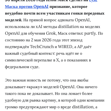
Маска против OpenAI
признание, которое
неудобно почти всем участникам гонки передовых
моделей.
На прямой вопрос адвоката OpenAI,
использовала ли xAI методы
distillation
на моделях
OpenAI для обучения Grok, Маск ответил:
partly
. По
состоянию на 2 мая 2026 года этот эпизод
подтверждён TechCrunch и WIRED, а AP даёт
важный судебный контекст: речь идёт не о
символической перепалке в X, а о показаниях в
федеральном суде.
Это важная новость не потому, что она якобы
доказывает «кражу» моделей OpenAI. Она ничего
такого пока не доказывает. Но она ломает более
удобную для рынка картину, в которой одни компании
громко предупреждают мир о вреде distillation, а