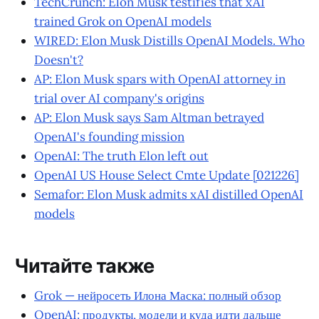
TechCrunch: Elon Musk testifies that xAI
trained Grok on OpenAI models
WIRED: Elon Musk Distills OpenAI Models. Who
Doesn't?
AP: Elon Musk spars with OpenAI attorney in
trial over AI company's origins
AP: Elon Musk says Sam Altman betrayed
OpenAI's founding mission
OpenAI: The truth Elon left out
OpenAI US House Select Cmte Update [021226]
Semafor: Elon Musk admits xAI distilled OpenAI
models
Читайте также
Grok — нейросеть Илона Маска: полный обзор
OpenAI: продукты, модели и куда идти дальше