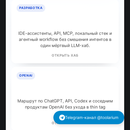
РАЗРАБОТКА
ИИ для разработчиков: как
собрать рабочий стек
IDE-ассистенты, API, MCP, локальный стек и
агентный workflow без смешения интентов в
один мёртвый LLM-хаб.
ОТКРЫТЬ ХАБ
OPENAI
OpenAI: продукты, модели и куда
идти дальше
Маршрут по ChatGPT, API, Codex и соседним
продуктам OpenAI без ухода в thin tag
archive.
Telegram-канал @toolarium
ОТКРЫТЬ ХАБ