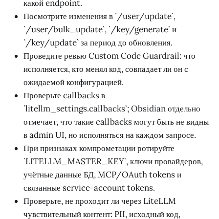
какой endpoint.
Посмотрите изменения в `/user/update`,
`/user/bulk_update`, `/key/generate` и
`/key/update` за период до обновления.
Проведите ревью Custom Code Guardrail: что
исполняется, кто менял код, совпадает ли он с
ожидаемой конфигурацией.
Проверьте callbacks в
`litellm_settings.callbacks`; Obsidian отдельно
отмечает, что такие callbacks могут быть не видны
в admin UI, но исполняться на каждом запросе.
При признаках компрометации ротируйте
`LITELLM_MASTER_KEY`, ключи провайдеров,
учётные данные БД, MCP/OAuth tokens и
связанные service-account tokens.
Проверьте, не проходит ли через LiteLLM
чувствительный контент: PII, исходный код,