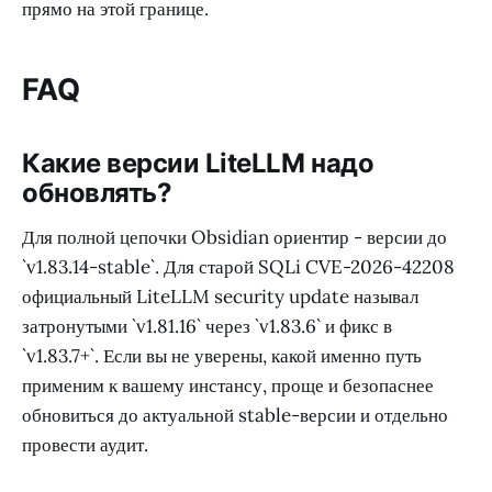
прямо на этой границе.
FAQ
Какие версии LiteLLM надо
обновлять?
Для полной цепочки Obsidian ориентир - версии до
`v1.83.14-stable`. Для старой SQLi CVE-2026-42208
официальный LiteLLM security update называл
затронутыми `v1.81.16` через `v1.83.6` и фикс в
`v1.83.7+`. Если вы не уверены, какой именно путь
применим к вашему инстансу, проще и безопаснее
обновиться до актуальной stable-версии и отдельно
провести аудит.