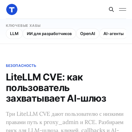
КЛЮЧЕВЫЕ ХАБЫ
LLM
ИИ для разработчиков
OpenAI
AI-агенты
БЕЗОПАСНОСТЬ
LiteLLM CVE: как
пользователь
захватывает AI-шлюз
Три LiteLLM CVE дают пользователю с низкими
правами путь к proxy_admin и RCE. Разбираем
риск для LLM-шлюза, ключей, callbacks и AI-