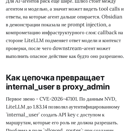
Для AI-агентов риск ещё шире. Шлюз стоит между
агентом и моделью, а значит может видеть tool calls и
ответы, на которые агент дальше опирается. Obsidian
в демонстрации показала не prompt injection, а
компрометацию инфраструктурного слоя: callback на
стороне LiteLLM подменяет ответ модели и контекст
проверки, после чего downstream-агент может
выполнить опасное действие как будто оно разрешено.
Как цепочка превращает
internal_user в proxy_admin
Первое звено - CVE-2026-47101. По данным NVD,
LiteLLM до 1.83.14 позволял аутентифицированному
`internal_user` создать API key с доступом к
маршрутам, которые его роль не должна разрешать.
Проблема в поле `allowed_routes`: при создании