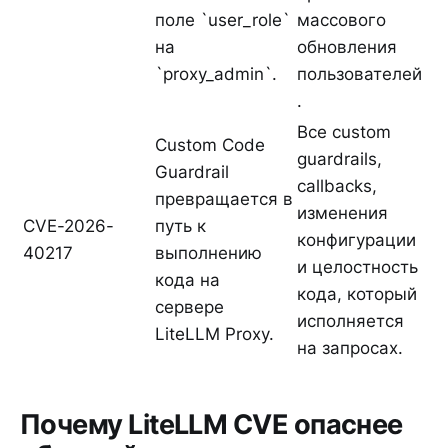
поле `user_role`
массового
на
обновления
`proxy_admin`.
пользователей
.
Все custom
Custom Code
guardrails,
Guardrail
callbacks,
превращается в
изменения
CVE-2026-
путь к
конфигурации
40217
выполнению
и целостность
кода на
кода, который
сервере
исполняется
LiteLLM Proxy.
на запросах.
Почему LiteLLM CVE опаснее