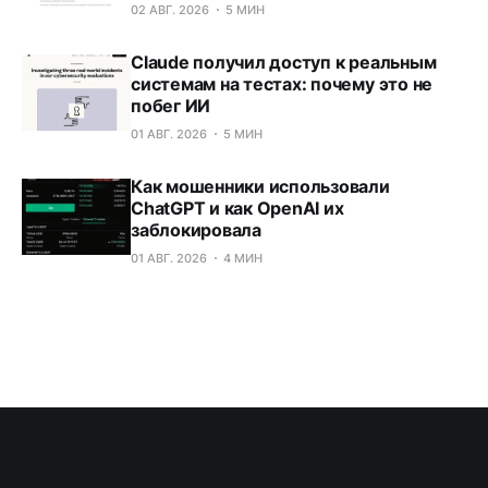
02 АВГ. 2026
5 МИН
Claude получил доступ к реальным
системам на тестах: почему это не
побег ИИ
01 АВГ. 2026
5 МИН
Как мошенники использовали
ChatGPT и как OpenAI их
заблокировала
01 АВГ. 2026
4 МИН