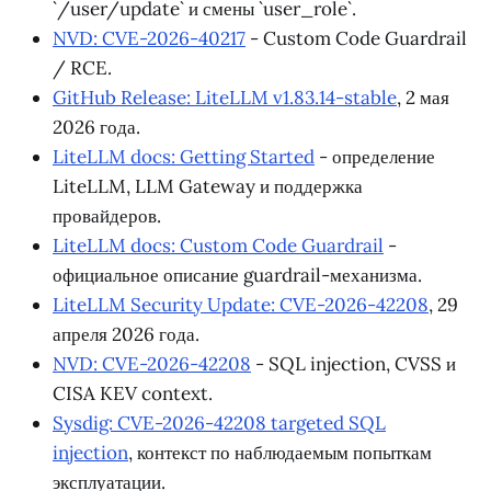
`/user/update` и смены `user_role`.
NVD: CVE-2026-40217
- Custom Code Guardrail
/ RCE.
GitHub Release: LiteLLM v1.83.14-stable
, 2 мая
2026 года.
LiteLLM docs: Getting Started
- определение
LiteLLM, LLM Gateway и поддержка
провайдеров.
LiteLLM docs: Custom Code Guardrail
-
официальное описание guardrail-механизма.
LiteLLM Security Update: CVE-2026-42208
, 29
апреля 2026 года.
NVD: CVE-2026-42208
- SQL injection, CVSS и
CISA KEV context.
Sysdig: CVE-2026-42208 targeted SQL
injection
, контекст по наблюдаемым попыткам
эксплуатации.