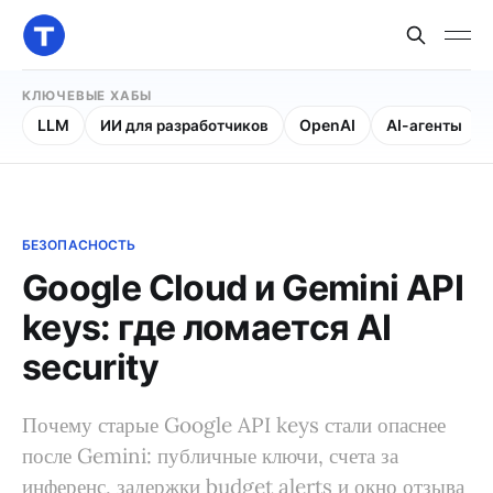
КЛЮЧЕВЫЕ ХАБЫ
LLM
ИИ для разработчиков
OpenAI
AI-агенты
БЕЗОПАСНОСТЬ
Google Cloud и Gemini API
keys: где ломается AI
security
Почему старые Google API keys стали опаснее
после Gemini: публичные ключи, счета за
инференс, задержки budget alerts и окно отзыва