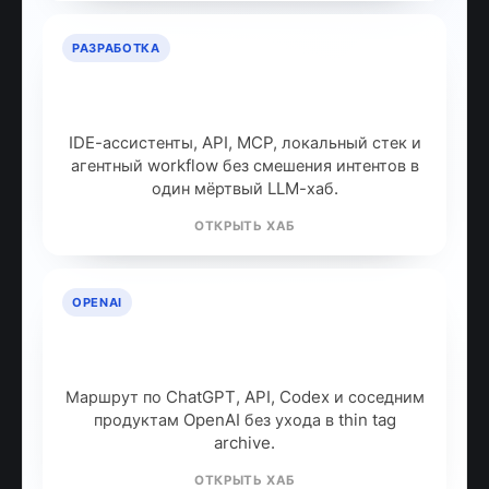
РАЗРАБОТКА
ИИ для разработчиков: как
собрать рабочий стек
IDE-ассистенты, API, MCP, локальный стек и
агентный workflow без смешения интентов в
один мёртвый LLM-хаб.
ОТКРЫТЬ ХАБ
OPENAI
OpenAI: продукты, модели и куда
идти дальше
Маршрут по ChatGPT, API, Codex и соседним
продуктам OpenAI без ухода в thin tag
archive.
ОТКРЫТЬ ХАБ