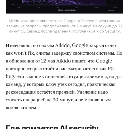
Aikido измерила окно отзыва Google API keys: в испытаниях
валидные запросы продолжались от 7 минут 49 секунд до 22
минут 38 секунд после удаления. Источник: Aikido Security.
Изначально, по словам Aikido, Google закрыл отчёт
как won't fix, считая задержку свойством системы. Но
в обновлении от 22 мая Aikido пишет, что Google
повторно открыл отчёт и рассматривает его как P0
bug. Это важное уточнение: ситуация движется, но для
команд, у которых ключ утёк сегодня, практическая
рекомендация остаётся прежней. Удаление надо
считать операцией на 30 минут, а не мгновенным
выключателем.
Где ломается AI security