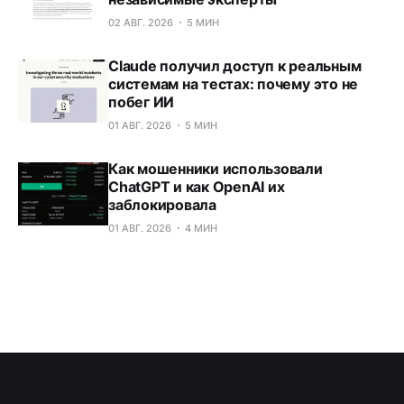
02 АВГ. 2026
5 МИН
Claude получил доступ к реальным
системам на тестах: почему это не
побег ИИ
01 АВГ. 2026
5 МИН
Как мошенники использовали
ChatGPT и как OpenAI их
заблокировала
01 АВГ. 2026
4 МИН