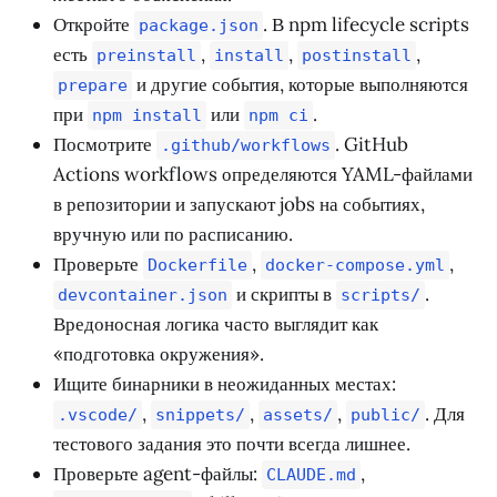
Откройте
. В npm lifecycle scripts
package.json
есть
,
,
,
preinstall
install
postinstall
и другие события, которые выполняются
prepare
при
или
.
npm install
npm ci
Посмотрите
. GitHub
.github/workflows
Actions workflows определяются YAML-файлами
в репозитории и запускают jobs на событиях,
вручную или по расписанию.
Проверьте
,
,
Dockerfile
docker-compose.yml
и скрипты в
.
devcontainer.json
scripts/
Вредоносная логика часто выглядит как
«подготовка окружения».
Ищите бинарники в неожиданных местах:
,
,
,
. Для
.vscode/
snippets/
assets/
public/
тестового задания это почти всегда лишнее.
Проверьте agent-файлы:
,
CLAUDE.md