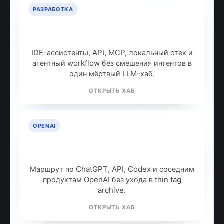
РАЗРАБОТКА
ИИ для разработчиков: как
собрать рабочий стек
IDE-ассистенты, API, MCP, локальный стек и
агентный workflow без смешения интентов в
один мёртвый LLM-хаб.
ОТКРЫТЬ ХАБ
OPENAI
OpenAI: продукты, модели и куда
идти дальше
Маршрут по ChatGPT, API, Codex и соседним
продуктам OpenAI без ухода в thin tag
archive.
ОТКРЫТЬ ХАБ