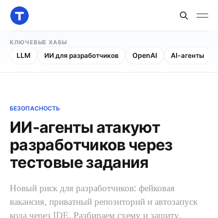
КЛЮЧЕВЫЕ ХАБЫ
LLM
ИИ для разработчиков
OpenAI
AI-агенты
БЕЗОПАСНОСТЬ
ИИ-агенты атакуют
разработчиков через
тестовые задания
Новый риск для разработчиков: фейковая
вакансия, приватный репозиторий и автозапуск
кода через IDE. Разбираем схему и защиту.