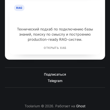
RAG
RAG: retrieval-augmented
generation
Технический подхаб по подключению базы
знаний, поиску по смыслу и построению
production-ready RAG-систем.
ОТКРЫТЬ ХАБ
Подписаться
Telegram
Toolarium © 2026. Работает на
Ghost