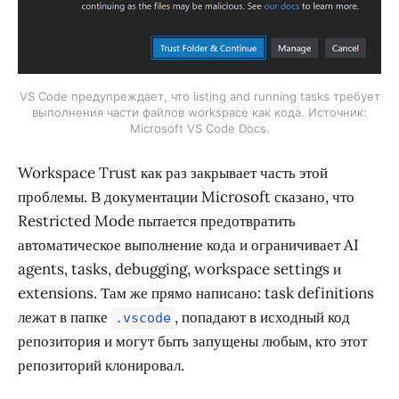
VS Code предупреждает, что listing and running tasks требует
выполнения части файлов workspace как кода. Источник:
Microsoft VS Code Docs.
Workspace Trust как раз закрывает часть этой
проблемы. В документации Microsoft сказано, что
Restricted Mode пытается предотвратить
автоматическое выполнение кода и ограничивает AI
agents, tasks, debugging, workspace settings и
extensions. Там же прямо написано: task definitions
лежат в папке
, попадают в исходный код
.vscode
репозитория и могут быть запущены любым, кто этот
репозиторий клонировал.