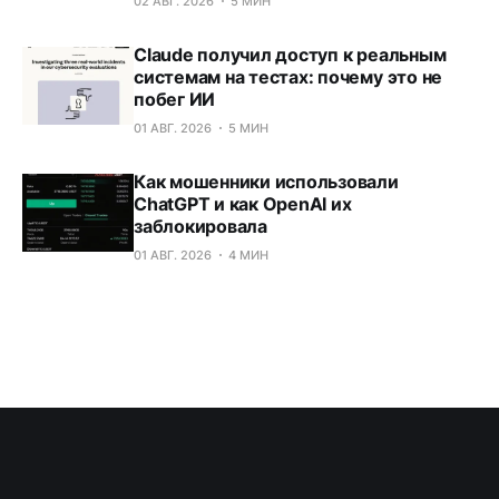
02 АВГ. 2026
5 МИН
Claude получил доступ к реальным
системам на тестах: почему это не
побег ИИ
01 АВГ. 2026
5 МИН
Как мошенники использовали
ChatGPT и как OpenAI их
заблокировала
01 АВГ. 2026
4 МИН