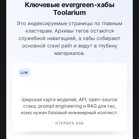
Ключевые evergreen-хабы
Toolarium
Это индексируемые страницы по главным
кластерам. Архивы тегов остаются
служебной навигацией, а хабы собирают
основной crawl path и ведут в глубину
материалов.
LLM
LLM: полный гайд по большим
языковым моделям
Широкая карта моделей, API, open-source
стека, prompt engineering и RAG для тех,
кому нужен базовый инженерный контекст.
ОТКРЫТЬ ХАБ