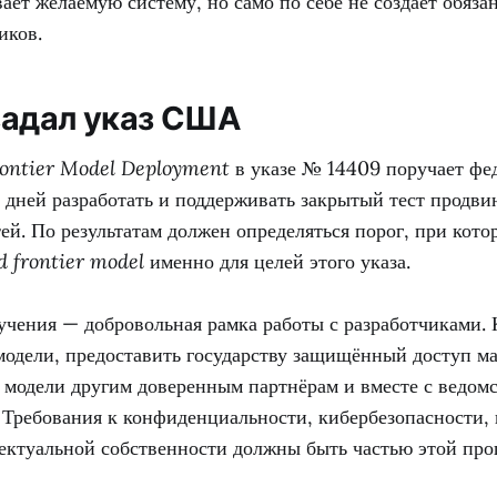
ет желаемую систему, но само по себе не создаёт обяза
иков.
задал указ США
rontier Model Deployment
в указе № 14409 поручает фе
 дней разработать и поддерживать закрытый тест продв
й. По результатам должен определяться порог, при кото
d frontier model
именно для целей этого указа.
ручения — добровольная рамка работы с разработчиками.
 модели, предоставить государству защищённый доступ м
и модели другим доверенным партнёрам и вместе с ведом
. Требования к конфиденциальности, кибербезопасности,
лектуальной собственности должны быть частью этой про