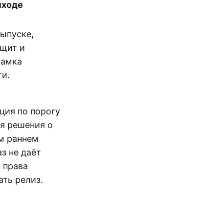
ыходе
выпуске,
ащит и
рамка
ти.
ция по порогу
я решения о
м раннем
аз не даёт
 права
ть релиз.