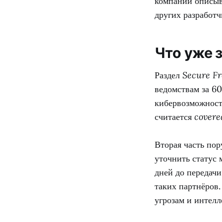
компании описыва
других разработч
Что уже 
Раздел
Secure F
ведомствам за 60
кибервозможносте
считается
covere
Вторая часть по
уточнить статус
дней до передач
таких партнёров
угрозам и интел