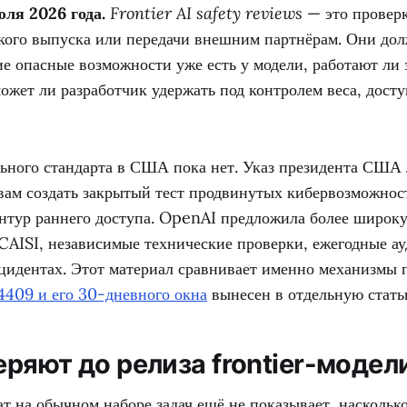
ля 2026 года.
Frontier AI safety reviews
— это провер
кого выпуска или передачи внешним партнёрам. Они дол
ие опасные возможности уже есть у модели, работают ли
ожет ли разработчик удержать под контролем веса, дост
льного стандарта в США пока нет. Указ президента СШ
вам создать закрытый тест продвинутых кибервозможнос
нтур раннего доступа. OpenAI предложила более широк
CAISI, независимые технические проверки, ежегодные а
нцидентах. Этот материал сравнивает именно механизмы 
4409 и его 30-дневного окна
вынесен в отдельную стать
еряют до релиза frontier-модел
т на обычном наборе задач ещё не показывает, наскольк