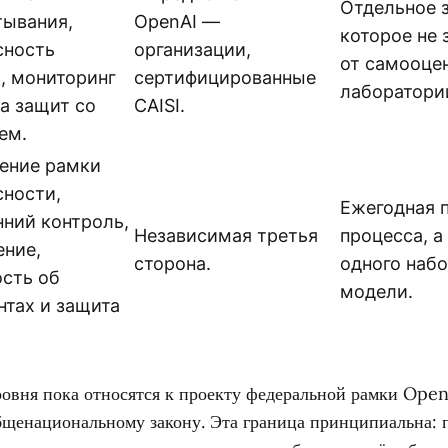
Отдельное 
тывания,
OpenAI —
которое не 
сность
организации,
от самооце
, мониторинг
сертифицированные
лаборатори
та защит со
CAISI.
ем.
ение рамки
сности,
Ежегодная 
нний контроль,
Независимая третья
процесса, а
ение,
сторона.
одного набо
ость об
модели.
нтах и защита
овня пока относятся к проекту федеральной рамки OpenA
щенациональному закону. Эта граница принципиальна: 