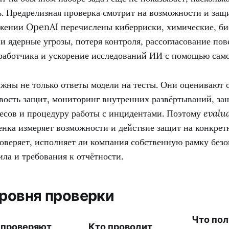
ь. Предрелизная проверка смотрит на возможности и за
ожении OpenAI перечислены киберриски, химические, би
и ядерные угрозы, потеря контроля, рассогласование пов
работчика и ускорение исследований ИИ с помощью сам
ны не только ответы модели на тесты. Они оценивают 
ивость защит, мониторинг внутренних развёртываний, за
сов и процедуру работы с инцидентами. Поэтому
evalu
енка измеряет возможности и действие защит на конкрет
оверяет, исполняет ли компания собственную рамку безо
ла и требования к отчётности.
ровня проверки
Что пол
 проверяют
Кто проводит