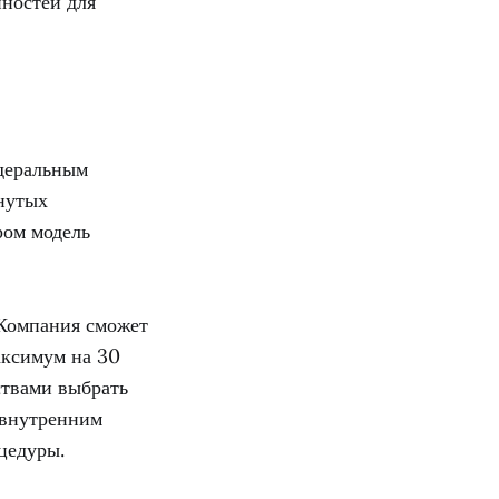
нностей для
деральным
инутых
ром модель
 Компания сможет
аксимум на 30
ствами выбрать
 внутренним
цедуры.