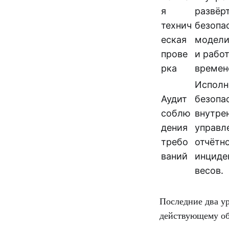
я
развёр
технич
безопа
еская
модели
прове
и рабо
рка
времен
Исполн
Аудит
безопа
соблю
внутре
дения
управл
требо
отчётн
ваний
инциде
весов.
Последние два ур
действующему об