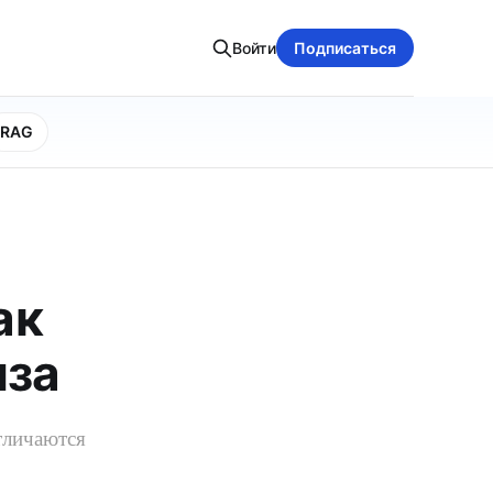
Войти
Подписаться
RAG
ак
иза
отличаются