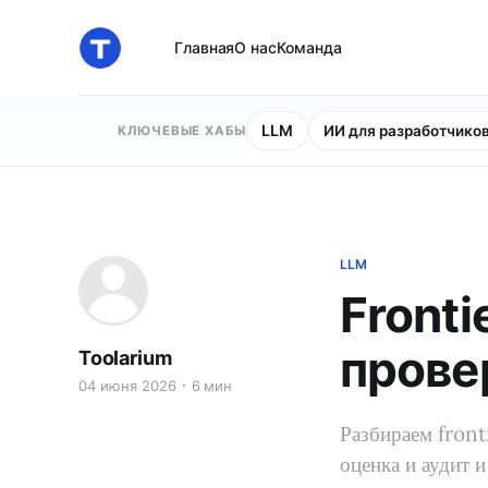
Главная
О нас
Команда
LLM
ИИ для разработчико
КЛЮЧЕВЫЕ ХАБЫ
LLM
Fronti
прове
Toolarium
04 июня 2026
6 мин
Разбираем front
оценка и аудит 