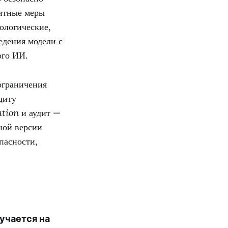
щитные меры
ологические,
едения модели с
ого ИИ.
ограничения
щиту
ation
и аудит —
ной версии
пасности,
учается на