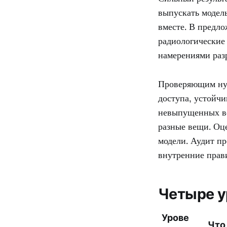
выпускать модел
вместе. В предл
радиологические 
намерениями раз
Проверяющим нуж
доступа, устойч
невыпущенных ве
разные вещи. Оц
модели. Аудит пр
внутренние прави
Четыре у
Урове
Что