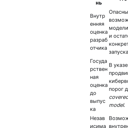
нь
Опасны
Внутр
возмож
енняя
модели
оценка
и оста
разраб
конкре
отчика
запуска
Госуда
В указ
рствен
продви
ная
киберв
оценка
порог 
до
covered
выпус
model
.
ка
Незав
Возмож
исима
внутре