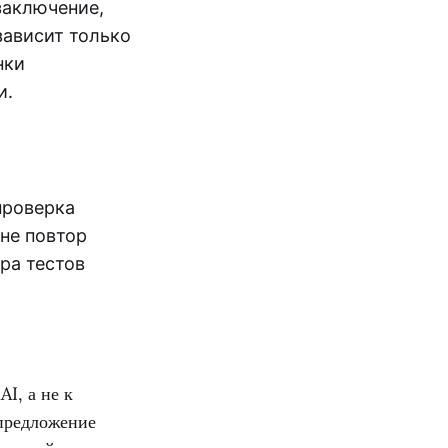
заключение,
зависит только
нки
и.
проверка
 не повтор
ра тестов
I, а не к
предложение