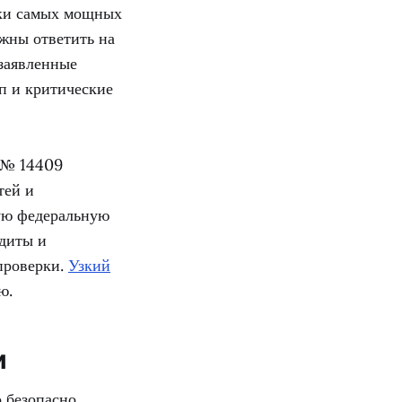
ки самых мощных
жны ответить на
 заявленные
уп и критические
А № 14409
тей и
ую федеральную
удиты и
проверки.
Узкий
ю.
и
о безопасно