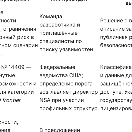
в
е
Команда
ности
Решение о 
разработчика и
, ограничения
описание з
приглашённые
точный риск в
публичная 
специалисты по
тном сценарии
безопаснос
поиску уязвимостей.
.
е № 14409 —
Федеральные
Классифика
нутые
ведомства США;
и данные дл
озможности и
определение порога
защищённо
для категории
возглавляет директор
доступе. Ук
 frontier
NSA при участии
государству
профильных структур.
лицензирова
ности,
нние
В предложении