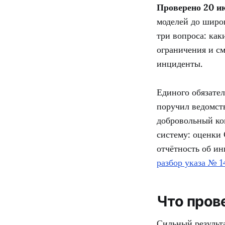
Проверено 20 ию
моделей до широ
три вопроса: как
ограничения и см
инциденты.
Единого обязате
поручил ведомст
добровольный ко
систему: оценки 
отчётность об и
разбор указа № 1
Что пров
Сильный результа