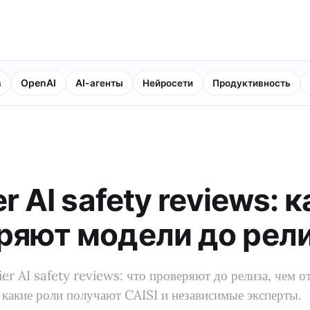
в
OpenAI
AI-агенты
Нейросети
Продуктивность
er AI safety reviews: к
ряют модели до рел
ier AI safety reviews: что проверяют до релиза, чем 
и какие роли получают CAISI и независимые эксперты.