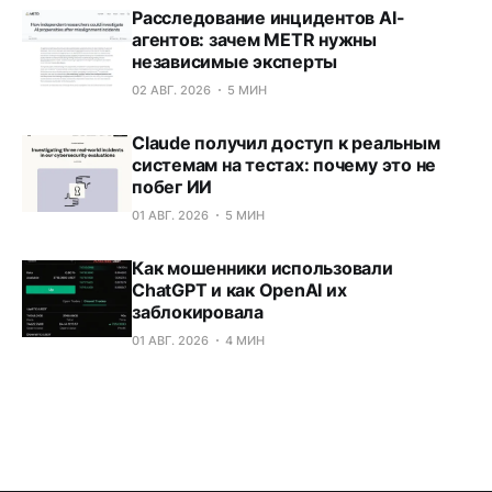
Расследование инцидентов AI-
агентов: зачем METR нужны
независимые эксперты
02 АВГ. 2026
5 МИН
Claude получил доступ к реальным
системам на тестах: почему это не
побег ИИ
01 АВГ. 2026
5 МИН
Как мошенники использовали
ChatGPT и как OpenAI их
заблокировала
01 АВГ. 2026
4 МИН