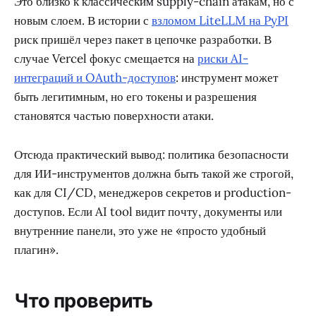
Это близко к классическим supply-chain атакам, но с
новым слоем. В истории с
взломом LiteLLM на PyPI
риск пришёл через пакет в цепочке разработки. В
случае Vercel фокус смещается на
риски AI-
интеграций и OAuth-доступов
: инструмент может
быть легитимным, но его токены и разрешения
становятся частью поверхности атаки.
Отсюда практический вывод: политика безопасности
для ИИ-инструментов должна быть такой же строгой,
как для CI/CD, менеджеров секретов и production-
доступов. Если AI tool видит почту, документы или
внутренние панели, это уже не «просто удобный
плагин».
Что проверить