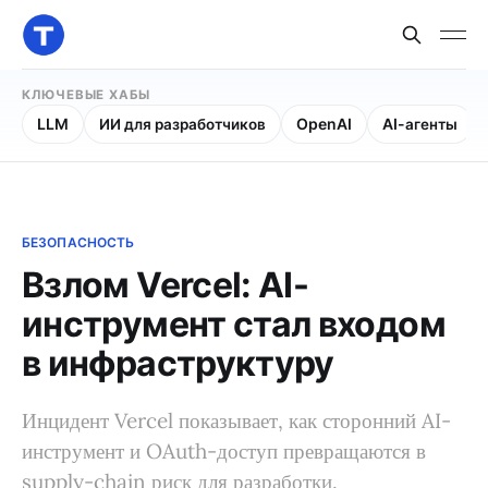
КЛЮЧЕВЫЕ ХАБЫ
LLM
ИИ для разработчиков
OpenAI
AI-агенты
БЕЗОПАСНОСТЬ
Взлом Vercel: AI-
инструмент стал входом
в инфраструктуру
Инцидент Vercel показывает, как сторонний AI-
инструмент и OAuth-доступ превращаются в
supply-chain риск для разработки.