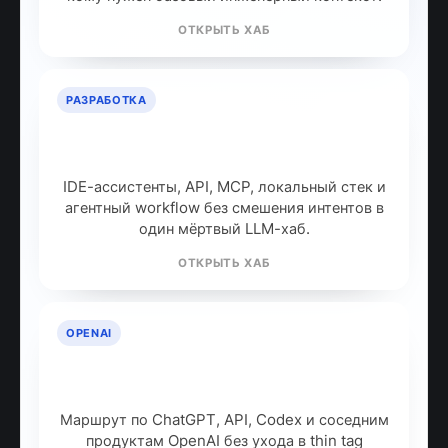
ОТКРЫТЬ ХАБ
РАЗРАБОТКА
ИИ для разработчиков: как
собрать рабочий стек
IDE-ассистенты, API, MCP, локальный стек и
агентный workflow без смешения интентов в
один мёртвый LLM-хаб.
ОТКРЫТЬ ХАБ
OPENAI
OpenAI: продукты, модели и куда
идти дальше
Маршрут по ChatGPT, API, Codex и соседним
продуктам OpenAI без ухода в thin tag