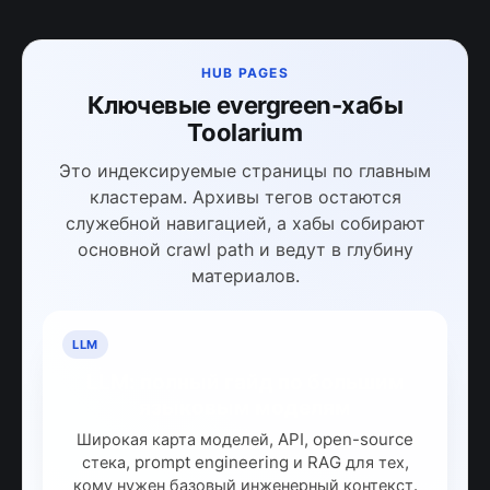
HUB PAGES
Ключевые evergreen-хабы
Toolarium
Это индексируемые страницы по главным
кластерам. Архивы тегов остаются
служебной навигацией, а хабы собирают
основной crawl path и ведут в глубину
материалов.
LLM
LLM: полный гайд по большим
языковым моделям
Широкая карта моделей, API, open-source
стека, prompt engineering и RAG для тех,
кому нужен базовый инженерный контекст.