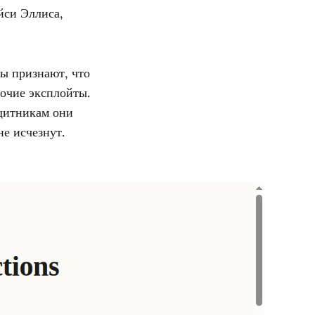
йси Эллиса,
ры признают, что
бочие эксплойты.
ащитникам они
е исчезнут.