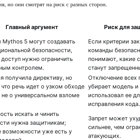
я, но они смотрят на риск с разных сторон.
Главный аргумент
Риск для за
и Mythos 5 могут создавать
Если критерии за
циональной безопасности,
команды безопасн
 доступ нужно ограничить
понимают, какие 
ным контролем.
станут запрещенн
я получила директиву, но
Отключение всех 
 что речь идет о узком обходе
убирает модель и 
а не о универсальном взломе
использовал ее дл
исправления кода.
ость искать и чинить
Запрет может уху
сти нужна защитникам;
сильнее, чем огра
 возможности уже есть у
атакующих.