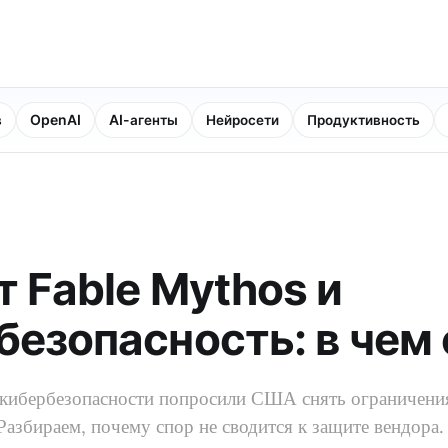
в
OpenAI
AI-агенты
Нейросети
Продуктивность
т Fable Mythos и
безопасность: в чем
 кибербезопасности попросили США снять ограничени
азбираем, почему спор не сводится к защите вендора.