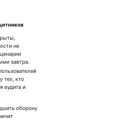
щитников
крыты,
ости не
сценарии
ыми завтра.
пользователей
у тех, кто
я аудита и
дшить оборону
ничит