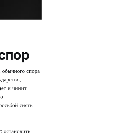
 спор
 обычного спора
ударство,
щет и чинит
по
росьбой снять
c остановить