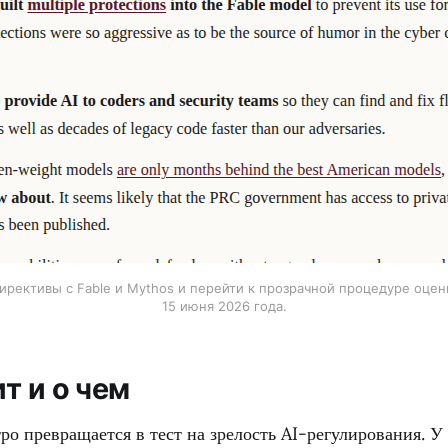
директивы с Fable и Mythos и перейти к прозрачной процедуре оце
15 июня 2026 года.
т и о чем
ро превращается в тест на зрелость AI-регулирования. У 