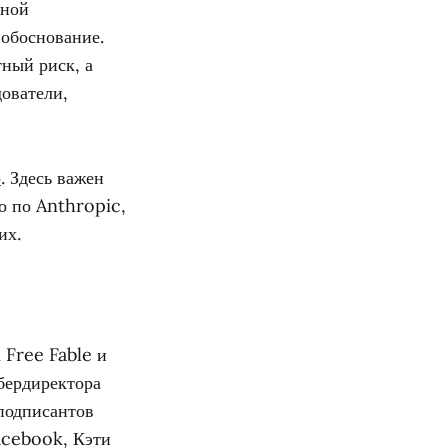
ьной
 обоснование.
тный риск, а
ователи,
о
. Здесь важен
ко по Anthropic,
их.
 Free Fable и
бердиректора
подписантов
acebook, Кэти