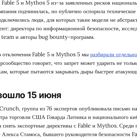
м Fable 5 и Mythos 5 из-за заявленных рисков национал
мпания подчинилась, но публично оспорила техническое
одключились люди, для которых такие модели не абстрак
ент: директора по информационной безопасности, исслед
 team и авторы bug bounty-программ.
 отключения Fable 5 и Mythos 5 мы
разбирали отдельн
рсообщество говорит, что запрет может ударить не толь
кам, которые пытаются закрывать дыры быстрее атакующ
зошло 15 июня
runch, группа из 76 экспертов опубликовала письмо на
тра торговли США Говарда Латника и национального ки
 снять экспортные директивы с Fable и Mythos. Среди 
т Алекса Стамоса, бывшего руководителя безопасности F