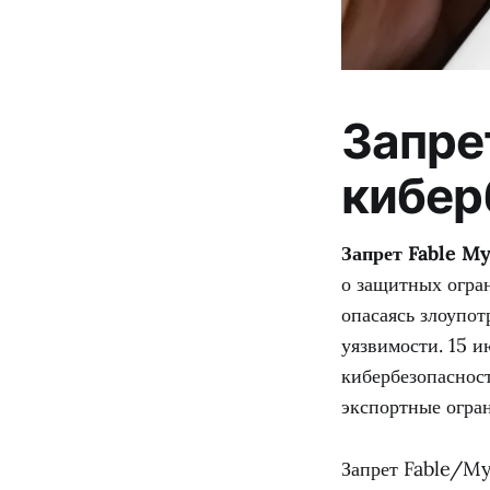
Запре
кибер
Запрет Fable My
о защитных огран
опасаясь злоупот
уязвимости. 15 
кибербезопаснос
экспортные огра
Запрет Fable/My