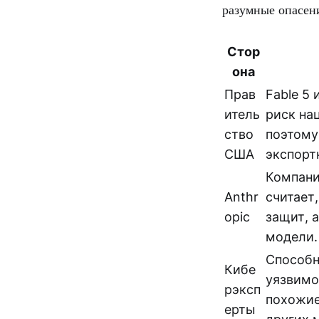
разумные опасени
Стор
она
Прав
Fable 5 
итель
риск на
ство
поэтому
США
экспорт
Компани
Anthr
считает,
opic
защит, 
модели.
Способн
Кибе
уязвимо
рэксп
похожие
ерты