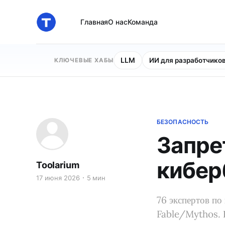
Главная
О нас
Команда
LLM
ИИ для разработчико
КЛЮЧЕВЫЕ ХАБЫ
БЕЗОПАСНОСТЬ
Запре
кибер
Toolarium
17 июня 2026
5 мин
76 экспертов по
Fable/Mythos. Р