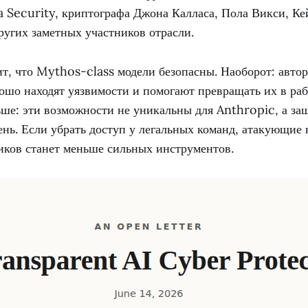
a Security, криптографа Джона Калласа, Пола Викси, Ке
ругих заметных участников отрасли.
т, что Mythos-class модели безопасны. Наоборот: авто
ошо находят уязвимости и помогают превращать их в ра
ьше: эти возможности не уникальны для Anthropic, а з
ь. Если убрать доступ у легальных команд, атакующие н
иков станет меньше сильных инструментов.