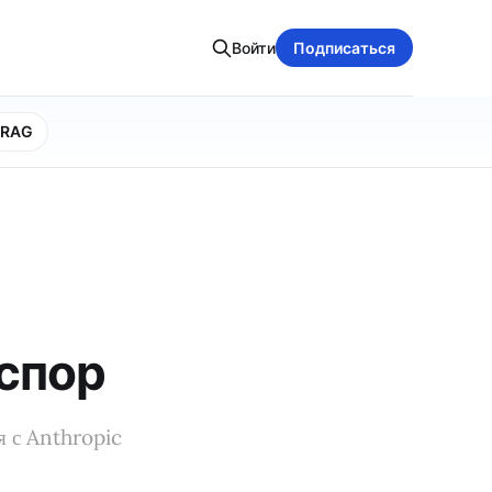
Войти
Подписаться
RAG
 спор
я с Anthropic