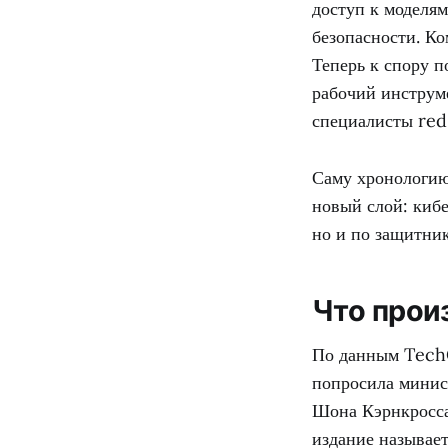
доступ к моделя
безопасности. Ко
Теперь к спору п
рабочий инструм
специалисты red
Саму хронологию
новый слой: кибе
но и по защитни
Что прои
По данным TechC
попросила минис
Шона Кэрнкросса
издание называе