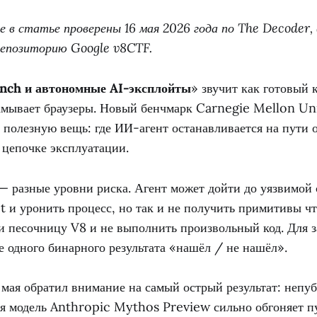
е в статье проверены 16 мая 2026 года по The Decoder,
репозиторию Google v8CTF.
nch и автономные AI-эксплойты
» звучит как готовый 
амывает браузеры. Новый бенчмарк Carnegie Mellon Uni
 полезную вещь: где ИИ-агент останавливается на пути 
 цепочке эксплуатации.
— разные уровни риска. Агент может дойти до уязвимой 
 и уронить процесс, но так и не получить примитивы чт
ти песочницу V8 и не выполнить произвольный код. Для 
е одного бинарного результата «нашёл / не нашёл».
мая обратил внимание на самый острый результат: непу
ая модель Anthropic Mythos Preview сильно обгоняет 