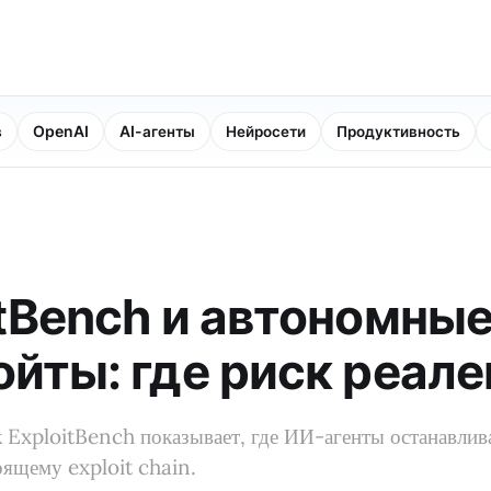
в
OpenAI
AI-агенты
Нейросети
Продуктивность
itBench и автономные
ойты: где риск реале
ExploitBench показывает, где ИИ-агенты останавлива
оящему exploit chain.