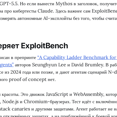
 GPT-5.5. Но если вынести Mythos в заголовок, получит
ра про кибертесты Claude. Здесь важнее сам ExploitBen
измерять автономные AI-эксплойты без того, чтобы счит
еряет ExploitBench
исан в препринте
“A Capability Ladder Benchmark fo
gents”
авторов Seunghyun Lee и David Brumley. В рабо
се из 2024 года или позже, и дают агентам сценарий N-d
ного proof of concept нет.
я красоты. Это движок JavaScript и WebAssembly, кото
 Node.js и Chromium-браузерах. Тест идёт с включённ
stack canaries и другими защитами. Агент работает не 
на отключённых защитах, а на приближённой к боевой ко