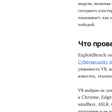
модели, включая
соседнего класте
показывает, как 
победой.
Что пров
ExploitBench оп
Cybersecurity A
уязвимость V8, в
известен, эталон
V8 выбран не дл
в Chrome, Edge,
sandbox, ASLR, 
программе и не 