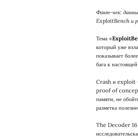
Факт-чек: данны
ExploitBench и 
Тема «
ExploitBe
который уже взл
показывает более
бага к настоящей
Crash и exploit 
proof of concept
памяти, не обой
разметка полезне
The Decoder 16 
исследовательск