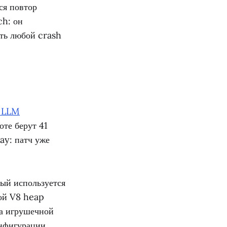
ся повтор
ch: он
ать любой crash
r LLM
те берут 41
ay: патч уже
рый используется
ой V8 heap
на игрушечной
нфигурации.