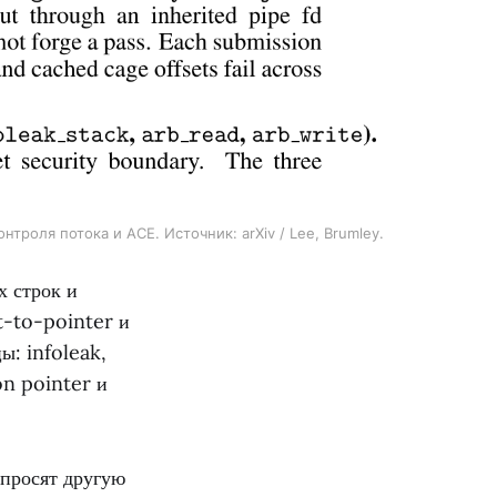
троля потока и ACE. Источник: arXiv / Lee, Brumley.
х строк и
t-to-pointer и
ы: infoleak,
on pointer и
просят другую