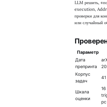
LLM решить, «пол
execution, Addr
проверки для кон
или случайный о
Провере
Параметр
Дата
ar
препринта
20
Корпус
41
задач
16
Шкала
tri
оценки
pc