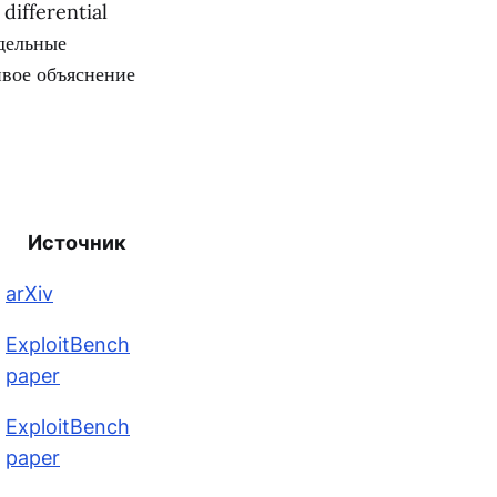
differential
дельные
ивое объяснение
Источник
arXiv
ExploitBench
paper
ExploitBench
paper