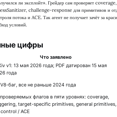
учился ли эксплойт». Грейдер сам проверяет coverage, 
essSanitizer, challenge-response для примитивов и от
троля потока и ACE. Так агент не получает зачёт за крас
бход условий.
нные цифры
Что заявлено
Xiv v1: 13 мая 2026 года; PDF датирован 15 мая
26 года
 V8-баг, все не раньше 2024 года
 проверяемых флагов в пяти уровнях: coverage,
ggering, target-specific primitives, general primitives,
 control / ACE