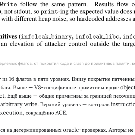
ряемых флагов: от покрытия кода и crash до примитивов памяти, кон
 из 16 флагов в пяти уровнях. Внизу покрытие патченны
 бага. Выше — V8-специфичные примитивы вроде objec
ct. Ещё выше — общие примитивы за границей песочниц
 arbitrary write. Верхний уровень — контроль instructi
execution, сокращённо ACE.
ся на детерминированных oracle-проверках. Авторы не 