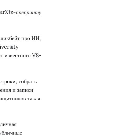
 arXiv-препринту
кликбейт про ИИ,
versity
от известного V8-
строки, собрать
ения и записи
защитников такая
бличная
публичные