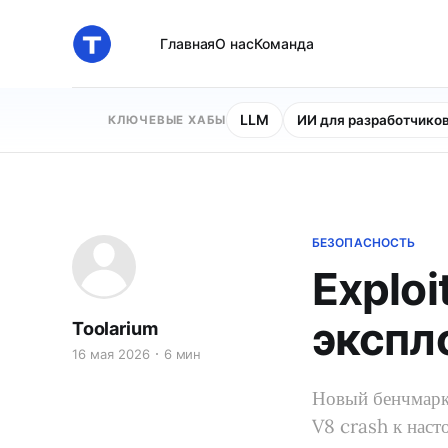
Главная
О нас
Команда
LLM
ИИ для разработчико
КЛЮЧЕВЫЕ ХАБЫ
БЕЗОПАСНОСТЬ
Explo
экспл
Toolarium
16 мая 2026
6 мин
Новый бенчмарк 
V8 crash к наст