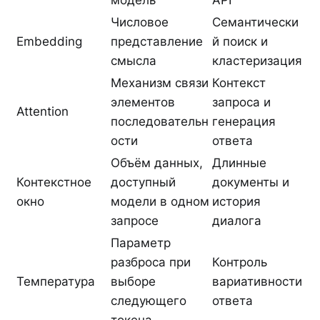
модель
API
Числовое
Семантически
Embedding
представление
й поиск и
смысла
кластеризация
Механизм связи
Контекст
элементов
запроса и
Attention
последовательн
генерация
ости
ответа
Объём данных,
Длинные
Контекстное
доступный
документы и
окно
модели в одном
история
запросе
диалога
Параметр
разброса при
Контроль
Температура
выборе
вариативности
следующего
ответа