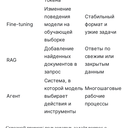
токена
Изменение
поведения
Стабильный
Fine-tuning
модели на
формат и
обучающей
узкие задачи
выборке
Добавление
Ответы по
найденных
свежим или
RAG
документов в
закрытым
запрос
данным
Система, в
которой модель
Многошаговые
Агент
выбирает
рабочие
действия и
процессы
инструменты
Сквозной пример: пользователь задаёт вопрос о