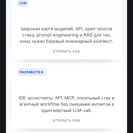
LLM
LLM: полный гайд по большим
языковым моделям
Широкая карта моделей, API, open-source
стека, prompt engineering и RAG для тех,
кому нужен базовый инженерный контекст.
ОТКРЫТЬ ХАБ
РАЗРАБОТКА
ИИ для разработчиков: как
собрать рабочий стек
IDE-ассистенты, API, MCP, локальный стек и
агентный workflow без смешения интентов в
один мёртвый LLM-хаб.
ОТКРЫТЬ ХАБ