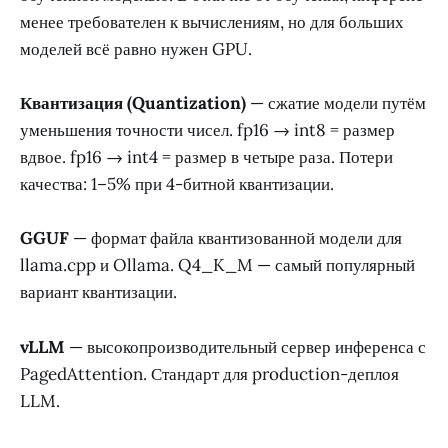
менее требователен к вычислениям, но для больших
моделей всё равно нужен GPU.
Квантизация (Quantization)
— сжатие модели путём
уменьшения точности чисел. fp16 → int8 = размер
вдвое. fp16 → int4 = размер в четыре раза. Потери
качества: 1–5% при 4-битной квантизации.
GGUF
— формат файла квантизованной модели для
llama.cpp и Ollama. Q4_K_M — самый популярный
вариант квантизации.
vLLM
— высокопроизводительный сервер инференса с
PagedAttention. Стандарт для production-деплоя
LLM.