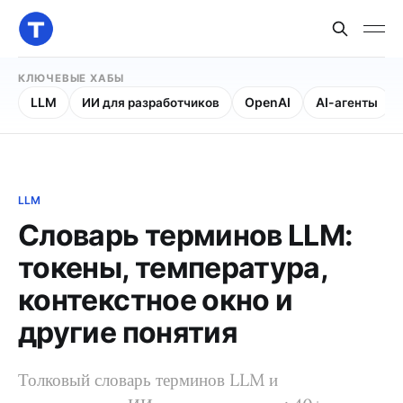
КЛЮЧЕВЫЕ ХАБЫ
LLM
ИИ для разработчиков
OpenAI
AI-агенты
LLM
Словарь терминов LLM:
токены, температура,
контекстное окно и
другие понятия
Толковый словарь терминов LLM и