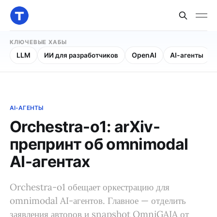
КЛЮЧЕВЫЕ ХАБЫ
LLM
ИИ для разработчиков
OpenAI
AI-агенты
AI-АГЕНТЫ
Orchestra-o1: arXiv-
препринт об omnimodal
AI-агентах
Orchestra-o1 обещает оркестрацию для
omnimodal AI-агентов. Главное — отделить
заявления авторов и snapshot OmniGAIA от