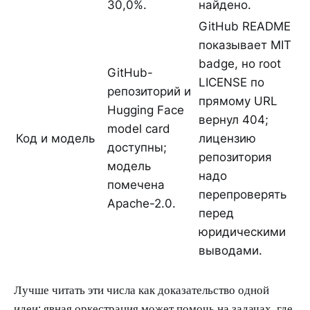
30,0%.
найдено.
GitHub README
показывает MIT
badge, но root
GitHub-
LICENSE по
репозиторий и
прямому URL
Hugging Face
вернул 404;
model card
Код и модель
лицензию
доступны;
репозитория
модель
надо
помечена
перепроверять
Apache-2.0.
перед
юридическими
выводами.
Лучше читать эти числа как доказательство одной
идеи: явная оркестрация может помочь на задачах, где