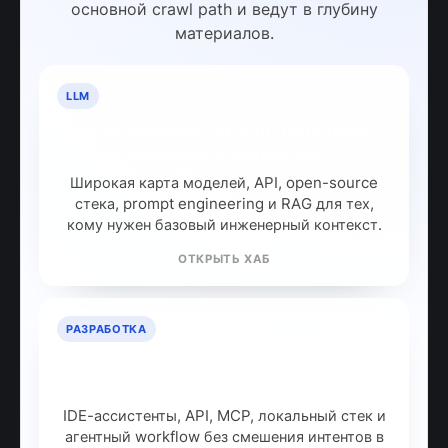
основной crawl path и ведут в глубину
материалов.
LLM
LLM: полный гайд по большим
языковым моделям
Широкая карта моделей, API, open-source
стека, prompt engineering и RAG для тех,
кому нужен базовый инженерный контекст.
ОТКРЫТЬ ХАБ
РАЗРАБОТКА
ИИ для разработчиков: как
собрать рабочий стек
IDE-ассистенты, API, MCP, локальный стек и
агентный workflow без смешения интентов в