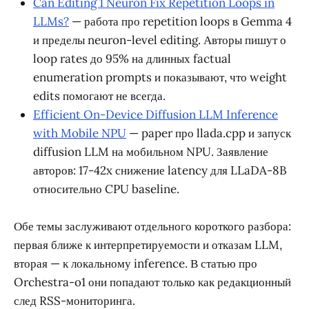
Can Editing 1 Neuron Fix Repetition Loops in
LLMs?
— работа про repetition loops в Gemma 4
и пределы neuron-level editing. Авторы пишут о
loop rates до 95% на длинных factual
enumeration prompts и показывают, что weight
edits помогают не всегда.
Efficient On-Device Diffusion LLM Inference
with Mobile NPU
— paper про llada.cpp и запуск
diffusion LLM на мобильном NPU. Заявление
авторов: 17-42x снижение latency для LLaDA-8B
относительно CPU baseline.
Обе темы заслуживают отдельного короткого разбора:
первая ближе к интерпретируемости и отказам LLM,
вторая — к локальному inference. В статью про
Orchestra-o1 они попадают только как редакционный
след RSS-мониторинга.