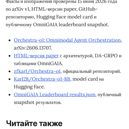
Факты и изображения проверены 15 июня 2026 года
по arXiv v1, HTML-версии paper, GitHub-
репозиторию, Hugging Face model card и
публичному OmniGAIA leaderboard snapshot.
Orchestra-o1: Omnimodal Agent Orchestration
,
arXiv:2606.13707.
HTML-версия paper
с архитектурой, DA-GRPO и
таблицами OmniGAIA.
zfkarl/Orchestra-o1
, официальный репозиторий.
Karl28/Orchestra-o1-8B
, model card на
Hugging Face.
OmniGAIA Leaderboard results.json
, публичный
snapshot результатов.
Читайте также