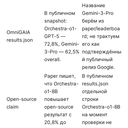
Название
В публичном
Gemini-3-Pro
snapshot:
берём из
Orchestra-o1-
paper/leaderboa
OmniGAIA
GPT-5 —
rd; не трактуем
results.json
72,8%, Gemini-
его как
3-Pro — 62,5%
подтверждённы
overall.
й публичный
релиз Google.
Paper пишет,
В публичном
что Orchestra-
results.json
o1-8B
отдельной
Open-source
повышает
строки
claim
open-source
Orchestra-o1-8B
результат с
на момент
20,8% до
проверки не