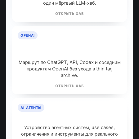
один мёртвый LLM-хаб.
ОТКРЫТЬ ХАБ
OPENAI
OpenAI: продукты, модели и куда
идти дальше
Маршрут по ChatGPT, API, Codex и соседним
продуктам OpenAI без ухода в thin tag
archive.
ОТКРЫТЬ ХАБ
AI-АГЕНТЫ
AI-агенты: что это и как работают
Устройство агентных систем, use cases,
ограничения и инструменты для реального