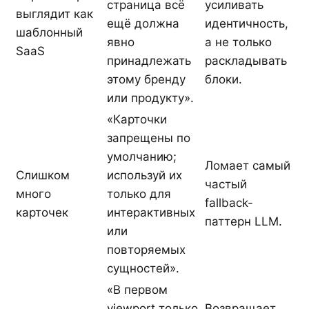
страница всё
усиливать
выглядит как
ещё должна
идентичность,
шаблонный
явно
а не только
SaaS
принадлежать
раскладывать
этому бренду
блоки.
или продукту».
«Карточки
запрещены по
умолчанию;
Ломает самый
Слишком
используй их
частый
много
только для
fallback-
карточек
интерактивных
паттерн LLM.
или
повторяемых
сущностей».
«В первом
viewport только
Возвращает