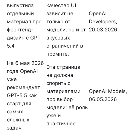
выпустила
качество UI
отдельный
зависит не
OpenAI
материал про
только от
Developers,
фронтенд-
модели, но и от
20.03.2026
дизайн с GPT-
вкусовых
5.4
ограничений в
промпте.
На 6 мая 2026
Эта страница
года OpenAI
не должна
уже
спорить с
рекомендует
материалами
OpenAI Models,
GPT-5.5 как
про выбор
06.05.2026
старт для
модели: её роль
самых
уже и
сложных
практичнее.
задач