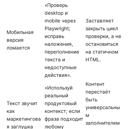
«Проверь
desktop и
mobile через
Заставляет
Playwright;
закрыть цикл
Мобильная
исправь
проверки, а не
версия
наложения,
остановиться
ломается
переполнение
на статичном
текста и
HTML.
недоступные
действия».
Контент
«Используй
перестаёт
реальный
быть
Текст звучит
продуктовый
универсальны
как
контекст; если
м
маркетингова
фраза подходит
заполнителем
я заглушка
любому