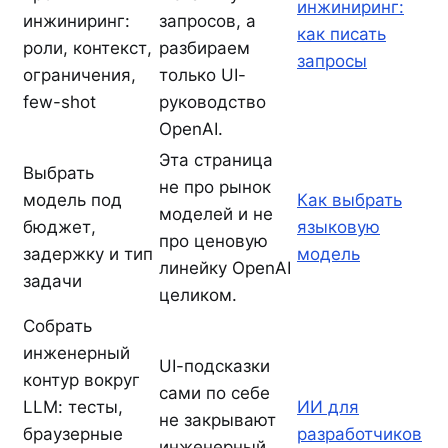
инжиниринг:
инжиниринг:
запросов, а
как писать
роли, контекст,
разбираем
запросы
ограничения,
только UI-
few-shot
руководство
OpenAI.
Эта страница
Выбрать
не про рынок
модель под
Как выбрать
моделей и не
бюджет,
языковую
про ценовую
задержку и тип
модель
линейку OpenAI
задачи
целиком.
Собрать
инженерный
UI-подсказки
контур вокруг
сами по себе
LLM: тесты,
ИИ для
не закрывают
браузерные
разработчиков
инженерный