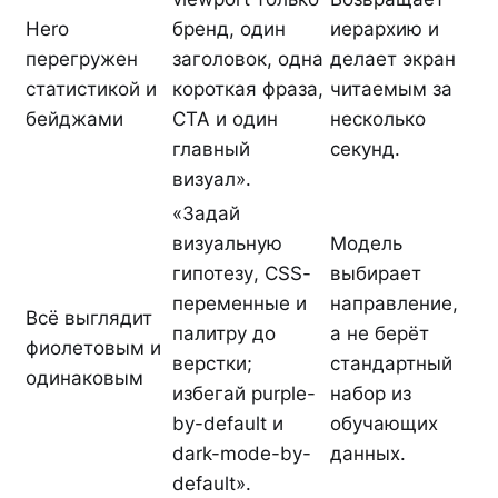
Hero
бренд, один
иерархию и
перегружен
заголовок, одна
делает экран
статистикой и
короткая фраза,
читаемым за
бейджами
CTA и один
несколько
главный
секунд.
визуал».
«Задай
визуальную
Модель
гипотезу, CSS-
выбирает
переменные и
направление,
Всё выглядит
палитру до
а не берёт
фиолетовым и
верстки;
стандартный
одинаковым
избегай purple-
набор из
by-default и
обучающих
dark-mode-by-
данных.
default».