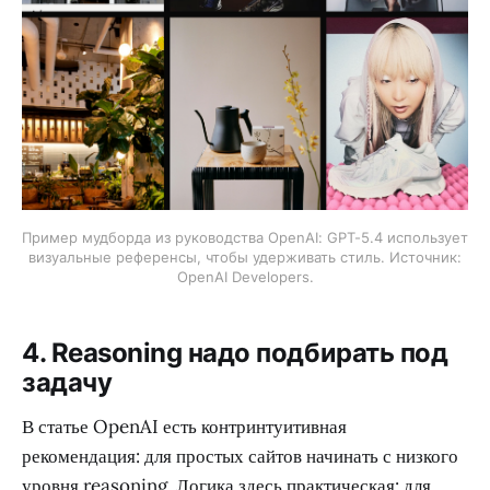
Пример мудборда из руководства OpenAI: GPT-5.4 использует
визуальные референсы, чтобы удерживать стиль. Источник:
OpenAI Developers.
4. Reasoning надо подбирать под
задачу
В статье OpenAI есть контринтуитивная
рекомендация: для простых сайтов начинать с низкого
уровня reasoning. Логика здесь практическая: для