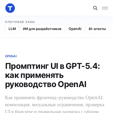
КЛЮЧЕВЫЕ ХАБЫ
LLM
ИИ для разработчиков
OpenAI
AI-агенты
OPENAI
Промптинг UI в GPT-5.4:
как применять
руководство OpenAI
Как применять фронтенд-руководство OpenAI:
композиция, визуальные ограничения, проверка
UI в браузере и правильная развязка с общим