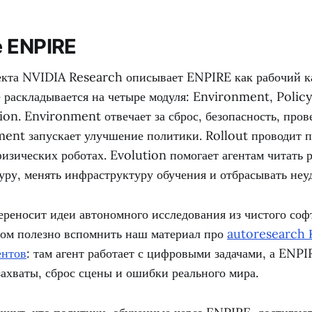
е ENPIRE
екта NVIDIA Research описывает ENPIRE как рабочий к
е раскладывается на четыре модуля: Environment, Poli
ion. Environment отвечает за сброс, безопасность, прове
ent запускает улучшение политики. Rollout проводит 
изических роботах. Evolution помогает агентам читать р
уру, менять инфраструктуру обучения и отбрасывать неу
ереносит идеи автономного исследования из чистого со
дом полезно вспомнить наш материал про
autoresearch 
ентов
: там агент работает с цифровыми задачами, а ENPI
захваты, сброс сцены и ошибки реального мира.