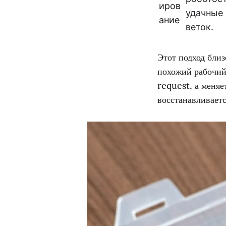
иров
удачные 
ание
веток.
Этот подход близ
похожий рабочий 
request, а меняе
восстанавливает