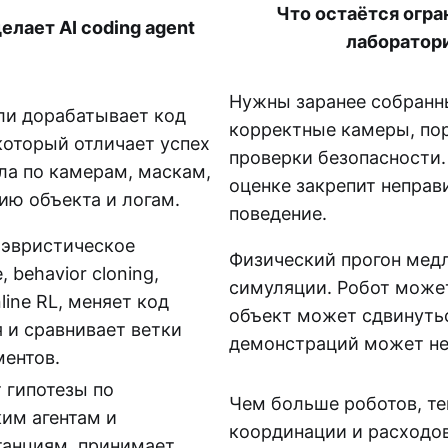
Что остаётся огр
елает AI coding agent
лаборатор
Нужны заранее собранн
ли дорабатывает код
корректные камеры, по
который отличает успех
проверки безопасности.
ла по камерам, маскам,
оценке закрепит неправ
ю объекта и логам.
поведение.
 эвристическое
Физический прогон мед
 behavior cloning,
симуляции. Робот может
nline RL, меняет код
объект может сдвинутьс
 и сравнивает ветки
демонстраций может не
ентов.
 гипотезы по
Чем больше роботов, т
им агентам и
координации и расходов
танциям, принимает