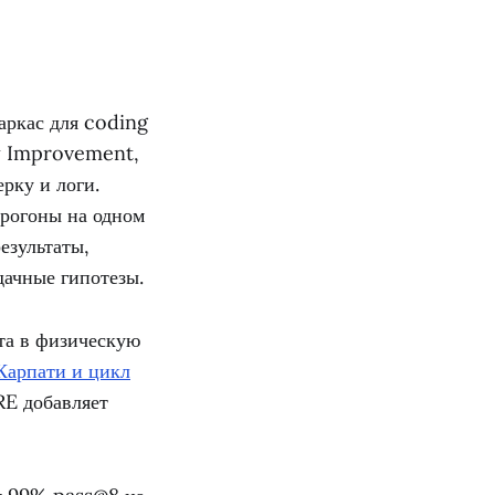
аркас для coding
cy Improvement,
рку и логи.
прогоны на одном
езультаты,
дачные гипотезы.
фта в физическую
Карпати и цикл
RE добавляет