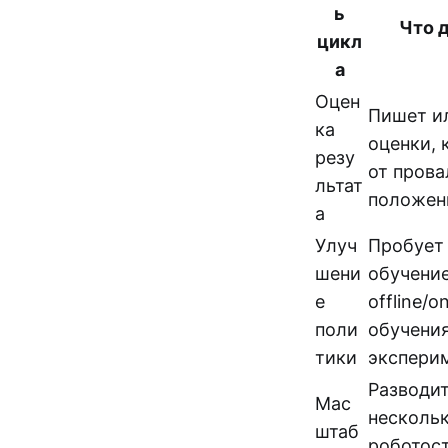
ь
Что д
цикл
а
Оцен
Пишет и
ка
оценки, 
резу
от прова
льтат
положени
а
Улуч
Пробует
шени
обучение,
е
offline/o
поли
обучения
тики
эксперим
Разводит
Мас
нескольк
штаб
роботос