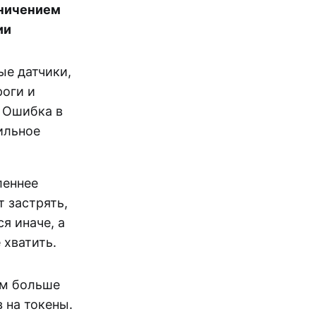
аничением
ии
ые датчики,
роги и
 Ошибка в
ильное
леннее
 застрять,
я иначе, а
 хватить.
ем больше
 на токены.