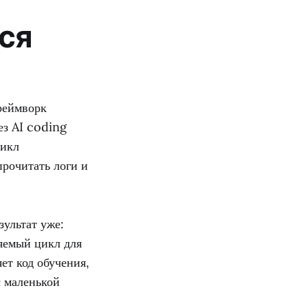
тся
реймворк
ез AI coding
цикл
прочитать логи и
зультат уже:
яемый цикл для
ет код обучения,
с маленькой