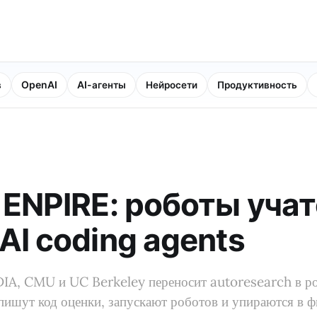
в
OpenAI
AI-агенты
Нейросети
Продуктивность
 ENPIRE: роботы уча
AI coding agents
IA, CMU и UC Berkeley переносит autoresearch в ро
пишут код оценки, запускают роботов и упираются в ф