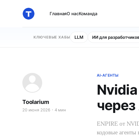
Главная
О нас
Команда
LLM
ИИ для разработчико
КЛЮЧЕВЫЕ ХАБЫ
AI-АГЕНТЫ
Nvidia
через 
Toolarium
20 июня 2026
4 мин
ENPIRE от NVID
кодовые агенты 