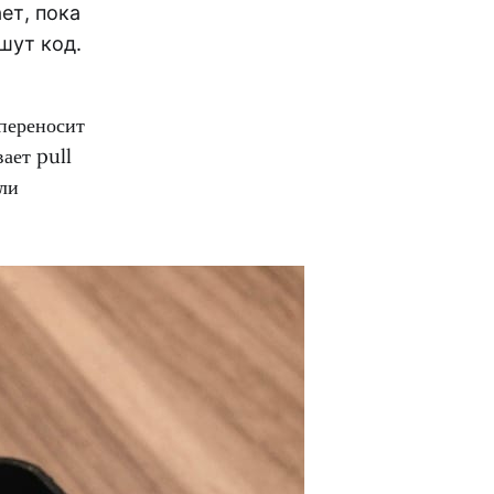
ет, пока
шут код.
переносит
ает pull
или