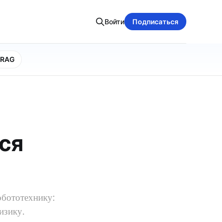
Войти
Подписаться
RAG
тся
бототехнику:
изику.