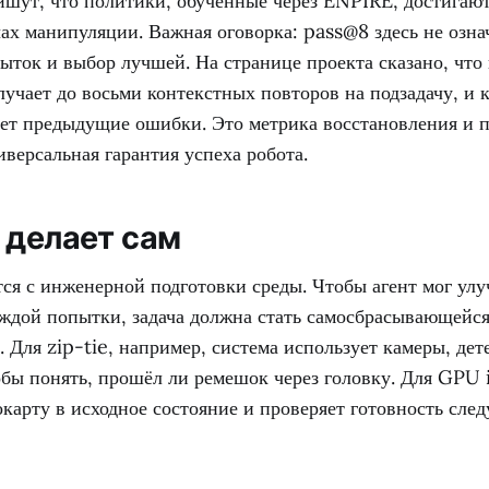
ишут, что политики, обученные через ENPIRE, достига
ах манипуляции. Важная оговорка: pass@8 здесь не озна
ыток и выбор лучшей. На странице проекта сказано, что
лучает до восьми контекстных повторов на подзадачу, и 
ет предыдущие ошибки. Это метрика восстановления и 
иверсальная гарантия успеха робота.
 делает сам
ся с инженерной подготовки среды. Чтобы агент мог ул
аждой попытки, задача должна стать самосбрасывающейся
 Для zip-tie, например, система использует камеры, дет
обы понять, прошёл ли ремешок через головку. Для GPU 
карту в исходное состояние и проверяет готовность сле