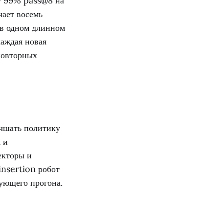
ют 99% pass@8 на
чает восемь
 в одном длинном
каждая новая
повторных
учшать политику
 и
екторы и
insertion робот
дующего прогона.