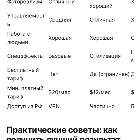
Фотореализм
Отличный
Хо
хороший
Управляемост
Средняя
Отличная
Хо
ь
Работа с
Хорошая
Хорошая
От
людьми
Fac
Спецэффекты
Базовые
Стилизация
syn
Бесплатный
Нет
Да (ограничен)
Да
тариф
Мин. платный
$20/мес
$12/мес
$5.
тариф
Доступ из РФ
VPN
Частично
Бе
Практические советы: как
получить лучший результат