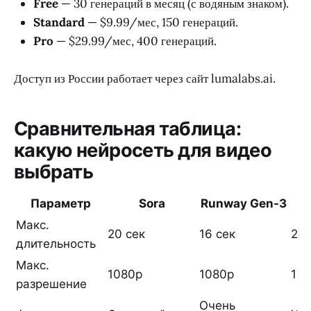
Free
— 30 генераций в месяц (с водяным знаком).
Standard
— $9.99/мес, 150 генераций.
Pro
— $29.99/мес, 400 генераций.
Доступ из России работает через сайт lumalabs.ai.
Сравнительная таблица:
какую нейросеть для видео
выбрать
Параметр
Sora
Runway Gen-3
Макс.
20 сек
16 сек
2 м
длительность
Макс.
1080p
1080p
10
разрешение
Очень