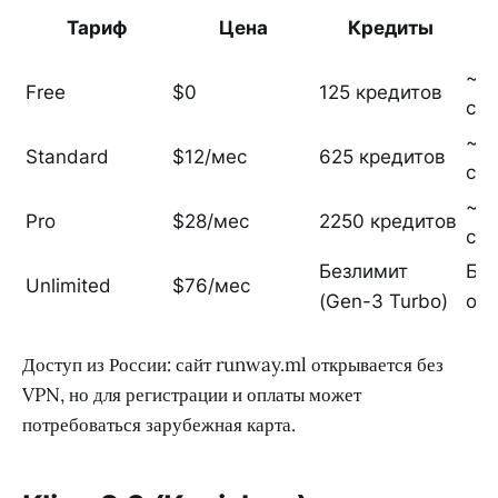
Тариф
Цена
Кредиты
~3 
Free
$0
125 кредитов
сек
~15
Standard
$12/мес
625 кредитов
сек
~55
Pro
$28/мес
2250 кредитов
сек
Безлимит
Без
Unlimited
$76/мес
(Gen-3 Turbo)
ог
Доступ из России: сайт runway.ml открывается без
VPN, но для регистрации и оплаты может
потребоваться зарубежная карта.