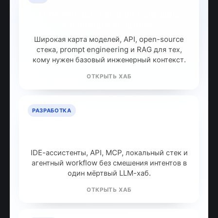
LLM: полный гайд по большим
языковым моделям
Широкая карта моделей, API, open-source
стека, prompt engineering и RAG для тех,
кому нужен базовый инженерный контекст.
ОТКРЫТЬ ХАБ
РАЗРАБОТКА
ИИ для разработчиков: как
собрать рабочий стек
IDE-ассистенты, API, MCP, локальный стек и
агентный workflow без смешения интентов в
один мёртвый LLM-хаб.
ОТКРЫТЬ ХАБ