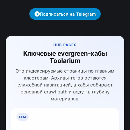
Подписаться на Telegram
HUB PAGES
Ключевые evergreen-хабы
Toolarium
Это индексируемые страницы по главным
кластерам. Архивы тегов остаются
служебной навигацией, а хабы собирают
основной crawl path и ведут в глубину
материалов.
LLM
LLM: полный гайд по большим