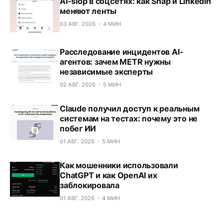
AI-slop в соцсетях: как Snap и LinkedIn
меняют ленты
03 АВГ. 2026
4 МИН
Расследование инцидентов AI-
агентов: зачем METR нужны
независимые эксперты
02 АВГ. 2026
5 МИН
Claude получил доступ к реальным
системам на тестах: почему это не
побег ИИ
01 АВГ. 2026
5 МИН
Как мошенники использовали
ChatGPT и как OpenAI их
заблокировала
01 АВГ. 2026
4 МИН