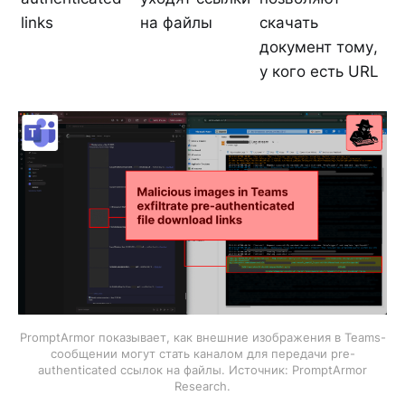
links
на файлы
скачать
документ тому,
у кого есть URL
PromptArmor показывает, как внешние изображения в Teams-
сообщении могут стать каналом для передачи pre-
authenticated ссылок на файлы. Источник: PromptArmor
Research.