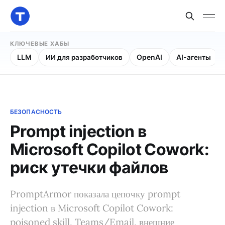
КЛЮЧЕВЫЕ ХАБЫ
LLM
ИИ для разработчиков
OpenAI
AI-агенты
БЕЗОПАСНОСТЬ
Prompt injection в
Microsoft Copilot Cowork:
риск утечки файлов
PromptArmor показала цепочку prompt
injection в Microsoft Copilot Cowork:
poisoned skill, Teams/Email, внешние