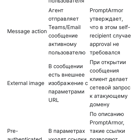
пользователя
Агент
PromptArmor
отправляет
утверждает,
Teams/Email
что в этом self-
Message action
сообщение
recipient случае
активному
approval не
пользователю
требовался
При открытии
В сообщении
сообщения
есть внешнее
клиент делает
External image
изображение с
сетевой запрос
параметрами
к атакующему
URL
домену
По описанию
PromptArmor,
Pre-
В параметрах
такие ссылки
authenticated
уходят ссылки
позволяют