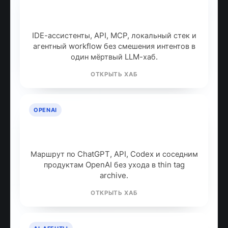
ИИ для разработчиков: как
собрать рабочий стек
IDE-ассистенты, API, MCP, локальный стек и
агентный workflow без смешения интентов в
один мёртвый LLM-хаб.
ОТКРЫТЬ ХАБ
OPENAI
OpenAI: продукты, модели и куда
идти дальше
Маршрут по ChatGPT, API, Codex и соседним
продуктам OpenAI без ухода в thin tag
archive.
ОТКРЫТЬ ХАБ