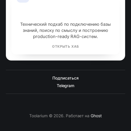
RAG: retrieval-augmented
generation
Технический подхаб по подключению базы
знаний, поиску по смыслу и построению
production-ready RAG-систем.
ОТКРЫТЬ ХАБ
Подписаться
Telegram
Toolarium © 2026. Работает на
Ghost