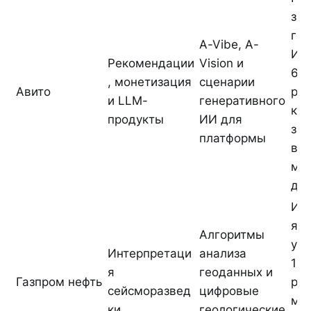
зап
ген
A-Vibe, A-
ИИ
Рекомендации
Vision и
67
, монетизация
сценарии
Авито
руб
и LLM-
генеративного
ко
продукты
ИИ для
зая
платформы
вло
мл
до 
Ин
я с
Алгоритмы
уск
Интерпретаци
анализа
10-
я
геоданных и
Газпром нефть
раз
сейсморазвед
цифровые
ме
ки
геологические