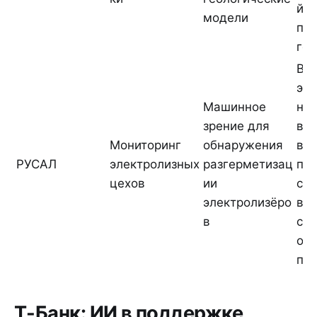
й п
модели
пр
год
В 
экс
Машинное
на
зрение для
вр
Мониторинг
обнаружения
вы
РУСАЛ
электролизных
разгерметизац
пр
цехов
ии
сни
электролизёро
вдв
в
ср
об
пе
Т-Банк: ИИ в поддержке,