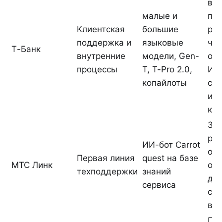
воп
малые и
по
Клиентская
большие
ре
поддержка и
языковые
чел
Т-Банк
внутренние
модели, Gen-
ок
процессы
T, T-Pro 2.0,
ИТ
копайлоты
сп
ис
ко
30
ре
ИИ-бот Carrot
опе
Первая линия
quest на базе
МТС Линк
оч
техподдержки
знаний
ди
сервиса
сок
вд
Пе