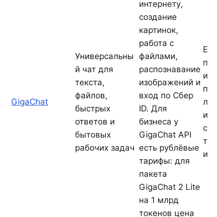
интернету,
создание
картинок,
работа с
Есл
Универсальны
файлами,
про
й чат для
распознавание
инт
текста,
изображений и
про
файлов,
вход по Сбер
GigaChat
луч
быстрых
ID. Для
идт
ответов и
бизнеса у
счи
бытовых
GigaChat API
ток
рабочих задач
есть рублёвые
и о
тарифы: для
пакета
GigaChat 2 Lite
на 1 млрд
токенов цена