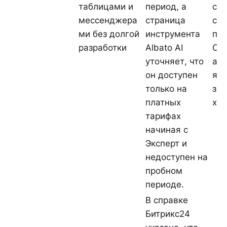
таблицами и
период, а
сх
мессенджера
страница
с 
ми без долгой
инструмента
пи
разработки
Albato AI
CR
уточняет, что
ав
он доступен
я л
только на
за
платных
хао
тарифах
начиная с
Эксперт и
недоступен на
пробном
периоде.
В справке
Битрикс24