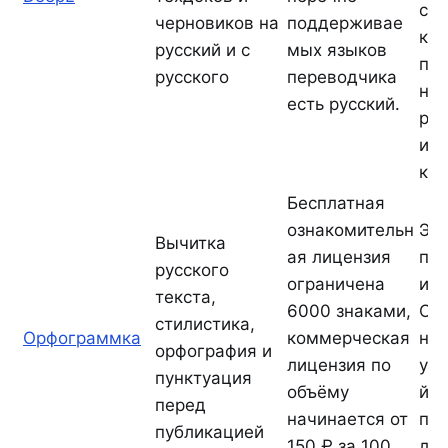
си
черновиков на
поддерживае
как
русский и с
мых языков
пер
русского
переводчика
не 
есть русский.
раб
ил
кор
Бесплатная
ознакомительн
Это
Вычитка
ая лицензия
по
русского
ограничена
инс
текста,
6000 знаками,
Ор
стилистика,
Орфограммка
коммерческая
не 
орфография и
лицензия по
ун
пунктуация
объёму
й L
перед
начинается от
пиш
публикацией
150 ₽ за 100
лог