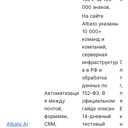
000 знаков.
На сайте
Albato указаны
10 000+
команд и
компаний,
серверная
инфраструктур
См
а в РФ и
по
обработка
тол
данных по
где
Автоматизаци
152-ФЗ. В
по
я между
официальном
я п
почтой,
гайде описан
Есл
формами,
14-дневный
ко
Albato AI
CRM,
тестовый
но