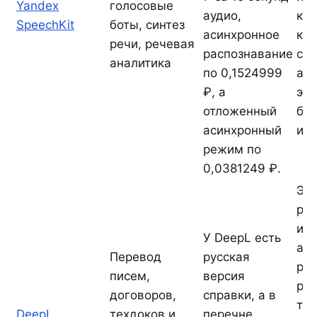
Yandex
голосовые
аудио,
кан
SpeechKit
боты, синтез
асинхронное
ко
речи, речевая
распознавание
соб
аналитика
по 0,1524999
ау
₽, а
эт
отложенный
бы
асинхронный
изб
режим по
0,0381249 ₽.
Это
рос
ин
У DeepL есть
а и
Перевод
русская
ре
писем,
версия
рус
договоров,
справки, а в
тек
DeepL
техдоков и
перечне