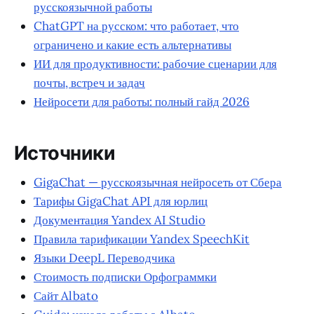
русскоязычной работы
ChatGPT на русском: что работает, что
ограничено и какие есть альтернативы
ИИ для продуктивности: рабочие сценарии для
почты, встреч и задач
Нейросети для работы: полный гайд 2026
Источники
GigaChat — русскоязычная нейросеть от Сбера
Тарифы GigaChat API для юрлиц
Документация Yandex AI Studio
Правила тарификации Yandex SpeechKit
Языки DeepL Переводчика
Стоимость подписки Орфограммки
Сайт Albato