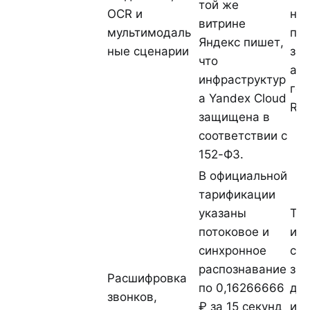
той же
OCR и
ну
витрине
мультимодаль
по
Яндекс пишет,
ные сценарии
зад
что
аге
инфраструктур
гол
а Yandex Cloud
RAG
защищена в
соответствии с
152-ФЗ.
В официальной
тарификации
указаны
Та
потоковое и
ид
синхронное
сег
распознавание
зав
Расшифровка
по 0,16266666
дли
звонков,
₽ за 15 секунд
и ч