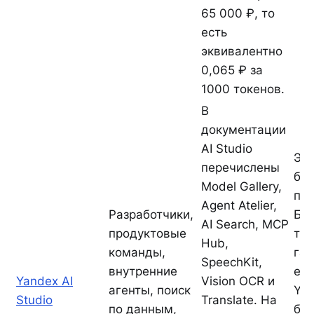
65 000 ₽, то
есть
эквивалентно
0,065 ₽ за
1000 токенов.
В
документации
AI Studio
Это
перечислены
быт
Model Gallery,
пл
Agent Atelier,
Разработчики,
Бра
AI Search, MCP
продуктовые
тол
Hub,
команды,
гал
SpeechKit,
внутренние
ест
Yandex AI
Vision OCR и
агенты, поиск
Ya
Studio
Translate. На
по данным,
бе