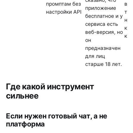
промптам без
виз
приложение
настройки API
тес
бесплатное и у
не 
сервиса есть
ко
веб-версия, но
кон
он
предназначен
для лиц
старше 18 лет.
Где какой инструмент
сильнее
Если нужен готовый чат, а не
платформа