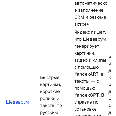
автоматическо
е заполнение
CRM и резюме
встреч.
Яндекс пишет,
что Шедеврум
генерирует
картинки,
Это
видео и клипы
ин
с помощью
дл
YandexART, а
Быстрые
кор
тексты — с
картинки,
о
помощью
короткие
до
YandexGPT. В
ролики и
рот
Шедеврум
справке по
тексты по
Он 
установке
русским
для
сказано, что