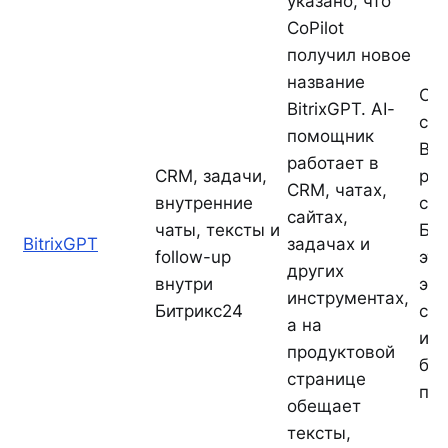
указано, что
CoPilot
получил новое
название
Са
BitrixGPT. AI-
ст
помощник
Bit
работает в
CRM, задачи,
ра
CRM, чатах,
внутренние
с 
сайтах,
чаты, тексты и
Бит
BitrixGPT
задачах и
follow-up
это
других
внутри
эк
инструментах,
Битрикс24
см
а на
ин
продуктовой
бы
странице
пад
обещает
тексты,