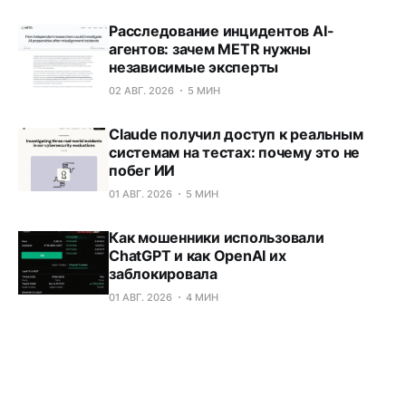
Расследование инцидентов AI-
агентов: зачем METR нужны
независимые эксперты
02 АВГ. 2026
5 МИН
Claude получил доступ к реальным
системам на тестах: почему это не
побег ИИ
01 АВГ. 2026
5 МИН
Как мошенники использовали
ChatGPT и как OpenAI их
заблокировала
01 АВГ. 2026
4 МИН