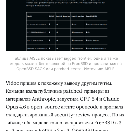
Таблица AISLE показывает jagged frontier: одна и та же
модель может быть сильной на FreeBSD и провалиться на
OpenBSD SACK или patched-тесте. Источник: AISLE
Vidoc пришла к похожему выводу другим путём.
Команда взяла публичные patched-примеры из
материалов Anthropic, запустила GPT-5.4 и Claude
Opus 4.6 в open-source агенте opencode и прогнала
стандартизированный security-review процесс. По их
таблице обе модели точно воспроизвели FreeBSD в 3
из 3 попыток и Botan в 3 из 3. OpenBSD точно