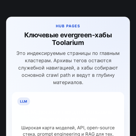
HUB PAGES
Ключевые evergreen-хабы
Toolarium
Это индексируемые страницы по главным
кластерам. Архивы тегов остаются
служебной навигацией, а хабы собирают
основной crawl path и ведут в глубину
материалов.
LLM
LLM: полный гайд по большим
языковым моделям
Широкая карта моделей, API, open-source
стека, prompt engineering и RAG для тех,