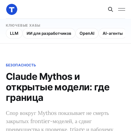
КЛЮЧЕВЫЕ ХАБЫ
LLM
ИИ для разработчиков
OpenAI
AI-агенты
БЕЗОПАСНОСТЬ
Claude Mythos и
открытые модели: где
граница
Спор вокруг Mythos показывает не смерть
закрытых frontier-моделей, а сдвиг
преимущества к проверке, triage и рабочему