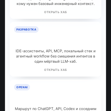
кому нужен базовый инженерный контекст.
ОТКРЫТЬ ХАБ
РАЗРАБОТКА
ИИ для разработчиков: как
собрать рабочий стек
IDE-ассистенты, API, MCP, локальный стек и
агентный workflow без смешения интентов в
один мёртвый LLM-хаб.
ОТКРЫТЬ ХАБ
OPENAI
OpenAI: продукты, модели и куда
идти дальше
Маршрут по ChatGPT, API, Codex и соседним