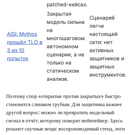
patched-кейсах.
Закрытая
Сценарий
модель сильна
легче
на
AISI: Mythos
настоящей
многошаговом
прошёл TLO в
сети: нет
автономном
3 из 10
активных
сценарии, а не
попыток
защитников и
только на
защитных
статическом
инструментов.
анализе.
Поэтому спор «открытые против закрытых» быстро
становится слишком грубым. Для защитника важнее
другой вопрос: можно ли превратить модельный
сигнал в отчёт, которому поверит мейнтейнер. Здесь
решают скучные вещи: воспроизводимый стенд, логи