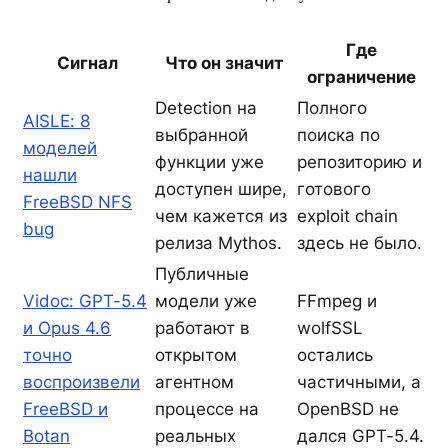
Где
Сигнал
Что он значит
ограничение
Detection на
Полного
AISLE: 8
выбранной
поиска по
моделей
функции уже
репозиторию и
нашли
доступен шире,
готового
FreeBSD NFS
чем кажется из
exploit chain
bug
релиза Mythos.
здесь не было.
Публичные
Vidoc: GPT-5.4
модели уже
FFmpeg и
и Opus 4.6
работают в
wolfSSL
точно
открытом
остались
воспроизвели
агентном
частичными, а
FreeBSD и
процессе на
OpenBSD не
Botan
реальных
дался GPT-5.4.