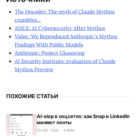
The Decoder: The myth of Claude Mythos
crumbles...
AISLE: AI Cybersecurity After Mythos
Vidoc: We Reproduced Anthropic's Mythos
Findings With Public Models
Anthropic: Project Glasswing
AI Security Institute: evaluation of Claude
Mythos Preview
ПОХОЖИЕ СТАТЬИ
AI-slop в соцсетях: как Snap и LinkedIn
меняют ленты
03 АВГ. 2026
4 МИН