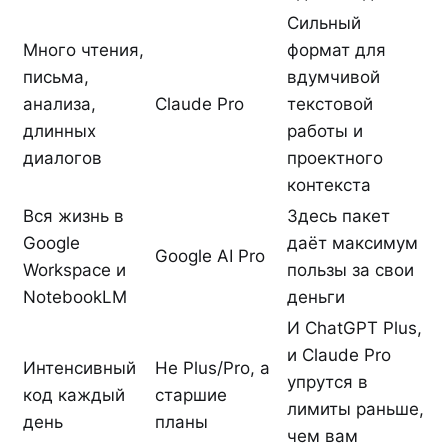
Сильный
Много чтения,
формат для
письма,
вдумчивой
анализа,
Claude Pro
текстовой
длинных
работы и
диалогов
проектного
контекста
Вся жизнь в
Здесь пакет
Google
даёт максимум
Google AI Pro
Workspace и
пользы за свои
NotebookLM
деньги
И ChatGPT Plus,
и Claude Pro
Интенсивный
Не Plus/Pro, а
упрутся в
код каждый
старшие
лимиты раньше,
день
планы
чем вам