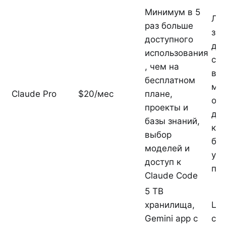
Минимум в 5
Ли
раз больше
зав
доступного
дл
использования
со
, чем на
вл
бесплатном
мо
Claude Pro
$20/мес
плане,
общ
проекты и
дл
базы знаний,
код
выбор
бы
моделей и
упи
доступ к
пот
Claude Code
5 TB
хранилища,
Це
Gemini app с
сил