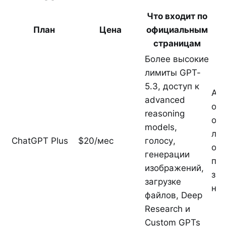
Что входит по
План
Цена
официальным
к
страницам
Более высокие
лимиты GPT-
5.3, доступ к
API
advanced
оп
reasoning
отд
models,
ли
ChatGPT Plus
$20/мес
голосу,
ос
генерации
пл
изображений,
зав
загрузке
наг
файлов, Deep
Research и
Custom GPTs