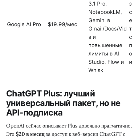
3.1 Pro,
зав
NotebookLM,
сте
Gemini в
ес
Google AI Pro
$19.99/мес
Gmail/Docs/Vid
тол
s и
сил
повышенные
па
лимиты в AI
ока
Studio, Flow и
из
Whisk
ChatGPT Plus: лучший
универсальный пакет, но не
API-подписка
OpenAI сейчас описывает Plus довольно прагматично.
Это
$20 в месяц
за доступ к веб-версии ChatGPT с