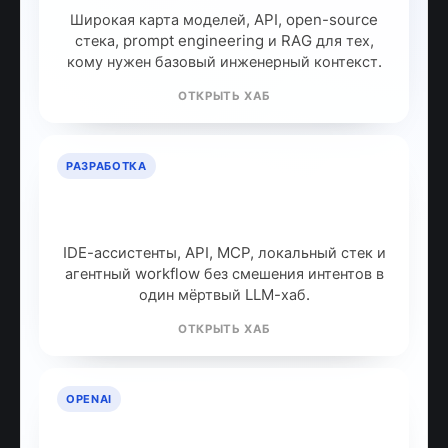
Широкая карта моделей, API, open-source
стека, prompt engineering и RAG для тех,
кому нужен базовый инженерный контекст.
ОТКРЫТЬ ХАБ
РАЗРАБОТКА
ИИ для разработчиков: как
собрать рабочий стек
IDE-ассистенты, API, MCP, локальный стек и
агентный workflow без смешения интентов в
один мёртвый LLM-хаб.
ОТКРЫТЬ ХАБ
OPENAI
OpenAI: продукты, модели и куда