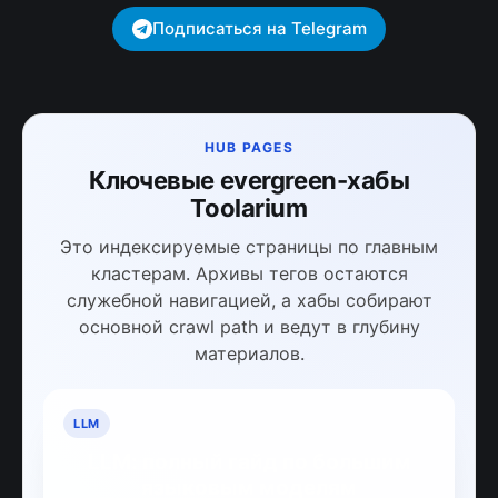
Подписаться на Telegram
HUB PAGES
Ключевые evergreen-хабы
Toolarium
Это индексируемые страницы по главным
кластерам. Архивы тегов остаются
служебной навигацией, а хабы собирают
основной crawl path и ведут в глубину
материалов.
LLM
LLM: полный гайд по большим
языковым моделям