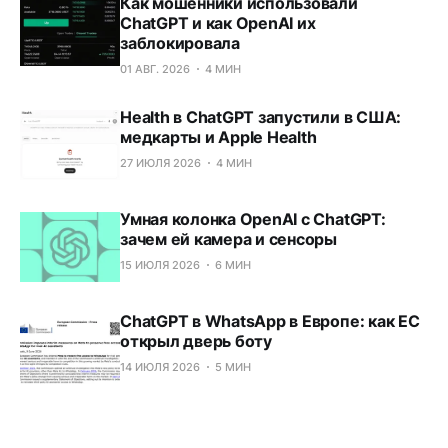
Как мошенники использовали
ChatGPT и как OpenAI их
заблокировала
01 АВГ. 2026
4 МИН
Health в ChatGPT запустили в США:
медкарты и Apple Health
27 ИЮЛЯ 2026
4 МИН
Умная колонка OpenAI с ChatGPT:
зачем ей камера и сенсоры
15 ИЮЛЯ 2026
6 МИН
ChatGPT в WhatsApp в Европе: как ЕС
открыл дверь боту
14 ИЮЛЯ 2026
5 МИН