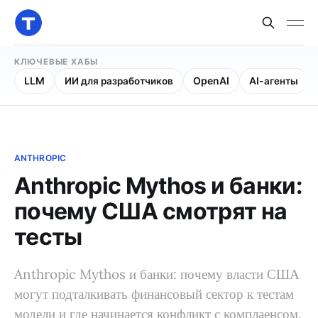
КЛЮЧЕВЫЕ ХАБЫ
LLM
ИИ для разработчиков
OpenAI
AI-агенты
ANTHROPIC
Anthropic Mythos и банки:
почему США смотрят на
тесты
Anthropic Mythos и банки: почему власти США
могут подталкивать финансовый сектор к тестам
модели и где начинается конфликт с комплаенсом.