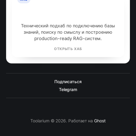
RAG: retrieval-augmented
generation
Технический подхаб по подключению базы
знаний, поиску по смыслу и построению
production-ready RAG-систем.
ОТКРЫТЬ ХАБ
Подписаться
Telegram
Toolarium © 2026. Работает на
Ghost