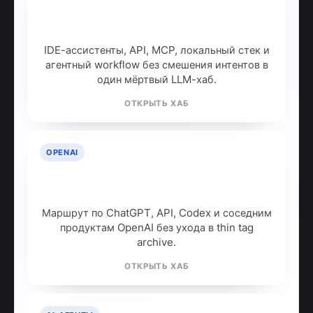
ИИ для разработчиков: как
собрать рабочий стек
IDE-ассистенты, API, MCP, локальный стек и
агентный workflow без смешения интентов в
один мёртвый LLM-хаб.
ОТКРЫТЬ ХАБ
OPENAI
OpenAI: продукты, модели и куда
идти дальше
Маршрут по ChatGPT, API, Codex и соседним
продуктам OpenAI без ухода в thin tag
archive.
ОТКРЫТЬ ХАБ