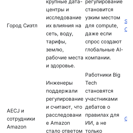
крупные дата-
регулирование
центры и
становится
исследование
узким местом
Sea
Город Сиэтл
их влияния на
для compute,
Cou
сеть, воду,
даже если
тарифы,
спрос создают
землю,
глобальные AI-
рабочие места
компании.
и здоровье.
Работники Big
Инженеры
Tech
поддержали
становятся
регулирование
участниками
и считают, что
дебатов о
AECJ и
расследовани
правилах для
сотрудники
Ge
е Amazon
ИИ, а не
Amazon
стало ответом
только