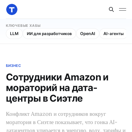
КЛЮЧЕВЫЕ ХАБЫ
LLM
ИИ для разработчиков
OpenAI
AI-агенты
БИЗНЕС
Сотрудники Amazon и
мораторий на дата-
центры в Сиэтле
Конфликт Amazon и сотрудников вокруг
моратория в Сиэтле показывает, что гонка AI-
датацентров упирается в энергию, воду, тарифы и