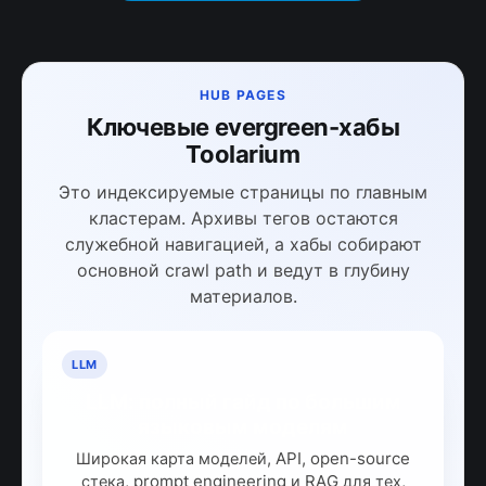
HUB PAGES
Ключевые evergreen-хабы
Toolarium
Это индексируемые страницы по главным
кластерам. Архивы тегов остаются
служебной навигацией, а хабы собирают
основной crawl path и ведут в глубину
материалов.
LLM
LLM: полный гайд по большим
языковым моделям
Широкая карта моделей, API, open-source
стека, prompt engineering и RAG для тех,