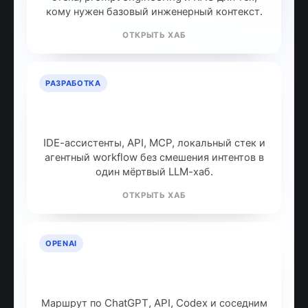
кому нужен базовый инженерный контекст.
ОТКРЫТЬ ХАБ
РАЗРАБОТКА
ИИ для разработчиков: как
собрать рабочий стек
IDE-ассистенты, API, MCP, локальный стек и
агентный workflow без смешения интентов в
один мёртвый LLM-хаб.
ОТКРЫТЬ ХАБ
OPENAI
OpenAI: продукты, модели и куда
идти дальше
Маршрут по ChatGPT, API, Codex и соседним