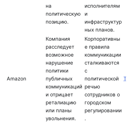
на
исполнителям
политическую
и
позицию.
инфраструктур
ных планов.
Компания
Корпоративны
расследует
е правила
возможное
коммуникации
нарушение
сталкиваются
политики
с
Amazon
публичных
политической
The
коммуникаций
речью
и отрицает
сотрудников о
реталиацию
городском
или планы
регулировании
увольнения.
.