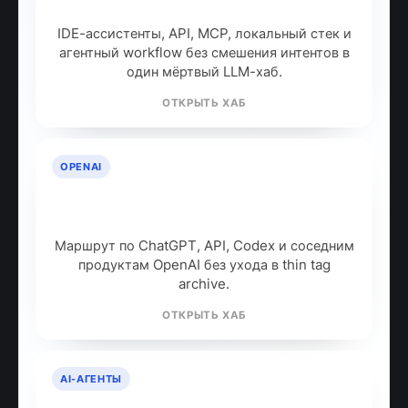
собрать рабочий стек
IDE-ассистенты, API, MCP, локальный стек и
агентный workflow без смешения интентов в
один мёртвый LLM-хаб.
ОТКРЫТЬ ХАБ
OPENAI
OpenAI: продукты, модели и куда
идти дальше
Маршрут по ChatGPT, API, Codex и соседним
продуктам OpenAI без ухода в thin tag
archive.
ОТКРЫТЬ ХАБ
AI-АГЕНТЫ