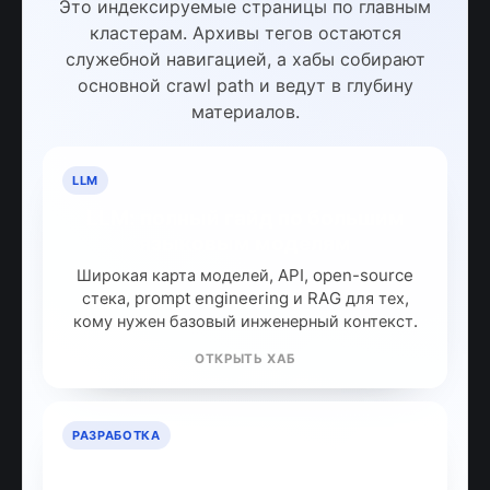
Это индексируемые страницы по главным
кластерам. Архивы тегов остаются
служебной навигацией, а хабы собирают
основной crawl path и ведут в глубину
материалов.
LLM
LLM: полный гайд по большим
языковым моделям
Широкая карта моделей, API, open-source
стека, prompt engineering и RAG для тех,
кому нужен базовый инженерный контекст.
ОТКРЫТЬ ХАБ
РАЗРАБОТКА
ИИ для разработчиков: как