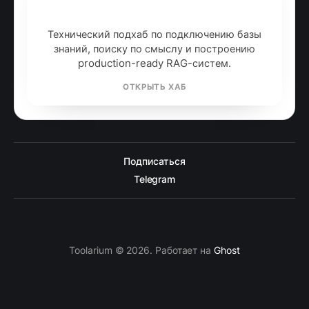
generation
Технический подхаб по подключению базы
знаний, поиску по смыслу и построению
production-ready RAG-систем.
ОТКРЫТЬ ХАБ
Подписаться
Telegram
Toolarium © 2026. Работает на
Ghost