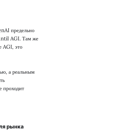
enAI предельно
ntil AGI. Там же
 AGI, это
ью, а реальным
ть
е проходит
для рынка