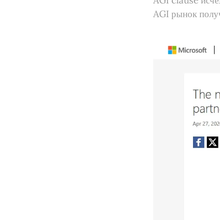
AGI clause исче
AGI рынок полу