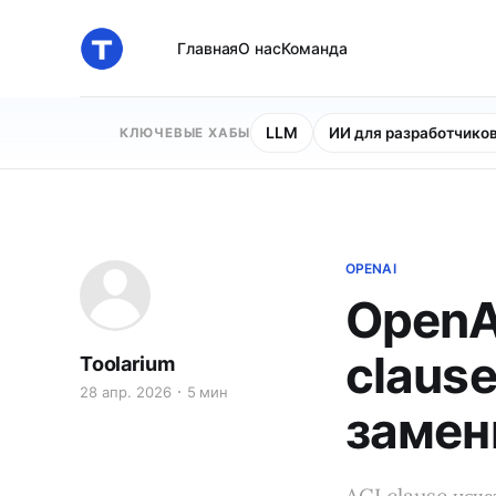
Главная
О нас
Команда
LLM
ИИ для разработчико
КЛЮЧЕВЫЕ ХАБЫ
OPENAI
OpenAI
clause
Toolarium
28 апр. 2026
5 мин
замен