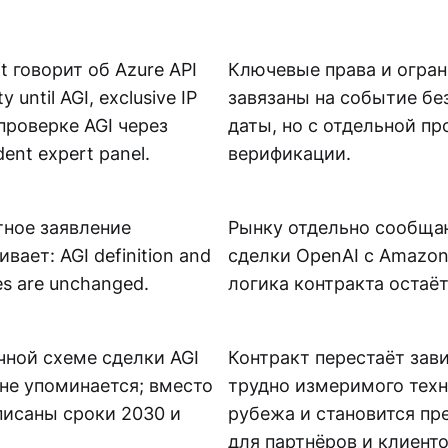
t говорит об Azure API
Ключевые права и огра
ty until AGI, exclusive IP
завязаны на событие бе
 проверке AGI через
даты, но с отдельной п
ent expert panel.
верификации.
ное заявление
Рынку отдельно сообщаю
вает: AGI definition and
сделки OpenAI с Amazon
es are unchanged.
логика контракта остаё
чной схеме сделки AGI
Контракт перестаёт зав
не упоминается; вместо
трудно измеримого тех
писаны сроки 2030 и
рубежа и становится пр
для партнёров и клиенто