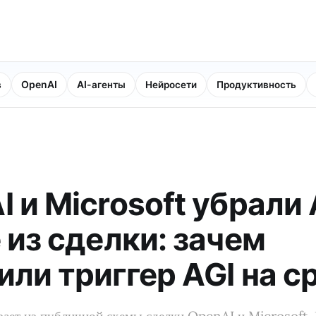
в
OpenAI
AI-агенты
Нейросети
Продуктивность
 и Microsoft убрали 
 из сделки: зачем
или триггер AGI на с