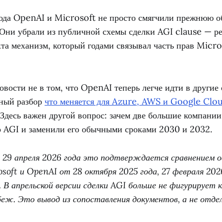
года OpenAI и Microsoft не просто смягчили прежнюю 
 Они убрали из публичной схемы сделки AGI clause — р
та механизм, который годами связывал часть прав Micr
вости не в том, что OpenAI теперь легче идти в другие 
ьный разбор
что меняется для Azure, AWS и Google Clou
 Здесь важен другой вопрос: зачем две большие компани
ер AGI и заменили его обычными сроками 2030 и 2032.
 29 апреля 2026 года это подтверждается сравнением 
soft и OpenAI от 28 октября 2025 года, 27 февраля 2026
. В апрельской версии сделки AGI больше не фигурирует 
еж. Это вывод из сопоставления документов, а не отде