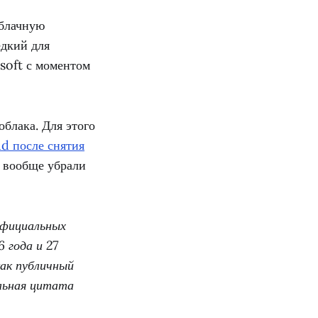
облачную
едкий для
osoft с моментом
облака. Для этого
d после снятия
и вообще убрали
официальных
 года и 27
как публичный
льная цитата