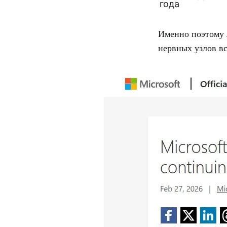
года
Именно поэтому A
нервных узлов в