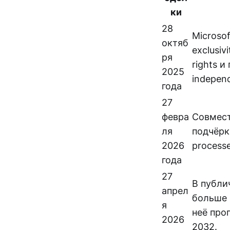
ки
28
Microsof
октяб
exclusivi
ря
rights и
2025
independ
года
27
февра
Совмест
ля
подчёрки
2026
process
года
27
В публи
апрел
больше 
я
неё про
2026
2032.