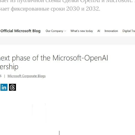
зает из публичной схемы сделки OpenAI и Microsoft. 
чает фиксированные сроки 2030 и 2032.