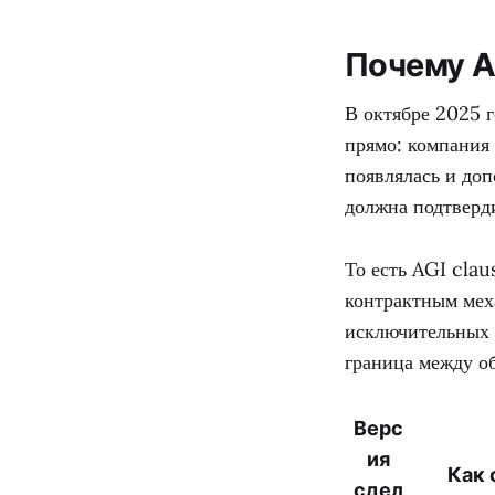
Почему A
В октябре 2025 
прямо: компания 
появлялась и доп
должна подтверди
То есть AGI clau
контрактным меха
исключительных п
граница между о
Верс
ия
Как 
сдел