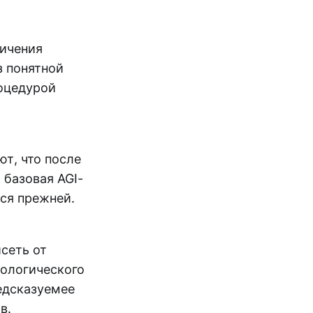
ничения
з понятной
роцедурой
т, что после
 базовая AGI-
тся прежней.
исеть от
нологического
едсказуемее
в.