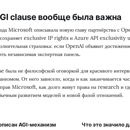
GI clause вообще была важна
года Microsoft описывала новую главу партнёрства с Op
сохраняет exclusive IP rights и Azure API exclusivity u
олнительная страховка: если OpenAI объявит достижение
ть независимая экспертная панель.
se была не философской оговоркой для красивого интерв
низмом. От него зависело, когда и как заканчивается час
рав Microsoft, как долго живут права на research и гд
бычным развитием моделей и новой фазой отношений.
описан AGI-механизм
Что это значило 