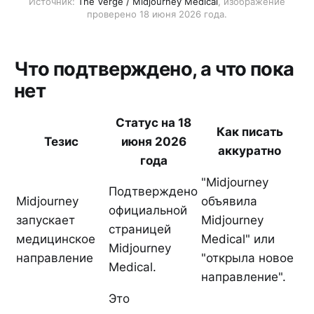
Источник:
The Verge / Midjourney Medical
, изображение
проверено 18 июня 2026 года.
Что подтверждено, а что пока
нет
Статус на 18
Как писать
Тезис
июня 2026
аккуратно
года
"Midjourney
Подтверждено
Midjourney
объявила
официальной
запускает
Midjourney
страницей
медицинское
Medical" или
Midjourney
направление
"открыла новое
Medical.
направление".
Это