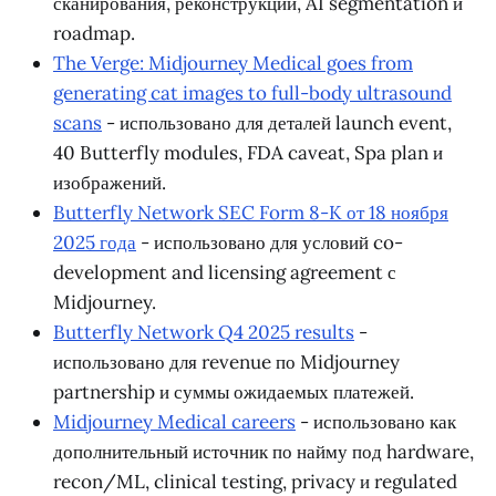
сканирования, реконструкции, AI segmentation и
roadmap.
The Verge: Midjourney Medical goes from
generating cat images to full-body ultrasound
scans
- использовано для деталей launch event,
40 Butterfly modules, FDA caveat, Spa plan и
изображений.
Butterfly Network SEC Form 8-K от 18 ноября
2025 года
- использовано для условий co-
development and licensing agreement с
Midjourney.
Butterfly Network Q4 2025 results
-
использовано для revenue по Midjourney
partnership и суммы ожидаемых платежей.
Midjourney Medical careers
- использовано как
дополнительный источник по найму под hardware,
recon/ML, clinical testing, privacy и regulated