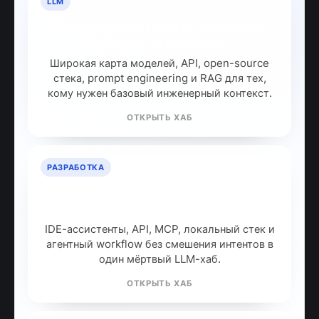
LLM
LLM: полный гайд по большим
языковым моделям
Широкая карта моделей, API, open-source
стека, prompt engineering и RAG для тех,
кому нужен базовый инженерный контекст.
ОТКРЫТЬ ХАБ
РАЗРАБОТКА
ИИ для разработчиков: как
собрать рабочий стек
IDE-ассистенты, API, MCP, локальный стек и
агентный workflow без смешения интентов в
один мёртвый LLM-хаб.
ОТКРЫТЬ ХАБ