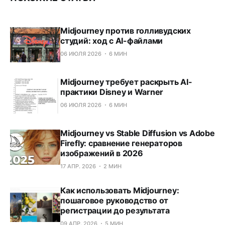
Midjourney против голливудских
студий: ход с AI-файлами
06 ИЮЛЯ 2026
6 МИН
Midjourney требует раскрыть AI-
практики Disney и Warner
06 ИЮЛЯ 2026
6 МИН
Midjourney vs Stable Diffusion vs Adobe
Firefly: сравнение генераторов
изображений в 2026
17 АПР. 2026
2 МИН
Как использовать Midjourney:
пошаговое руководство от
регистрации до результата
09 АПР. 2026
5 МИН