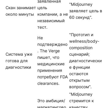
заявленная
"Midjourney
Скан занимает
цель
заявляет цель в
около минуты
компании, а не
60 секунд".
независимый
тест.
"Прототип и
Не
wellness/body-
подтверждено
composition
. The Verge
Система уже
сценарий;
пишет, что
готова для
диагностически
медицинские
диагностики
е функции
применения
остаются
потребуют FDA
открытым
clearances.
вопросом".
"Midjourney
Это амбиция/
стремится к
маркетингово
качеству,