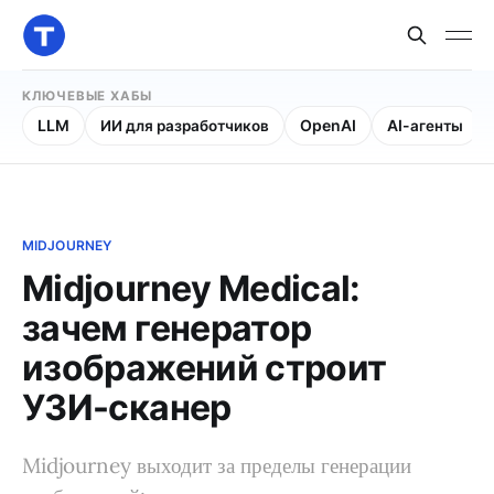
КЛЮЧЕВЫЕ ХАБЫ
LLM
ИИ для разработчиков
OpenAI
AI-агенты
MIDJOURNEY
Midjourney Medical:
зачем генератор
изображений строит
УЗИ-сканер
Midjourney выходит за пределы генерации