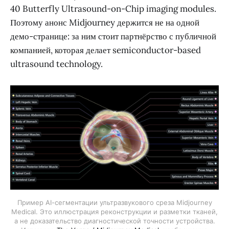
40 Butterfly Ultrasound-on-Chip imaging modules.
Поэтому анонс Midjourney держится не на одной
демо-странице: за ним стоит партнёрство с публичной
компанией, которая делает semiconductor-based
ultrasound technology.
Пример AI-сегментации ультразвукового среза Midjourney
Medical. Это иллюстрация реконструкции и разметки тканей,
а не доказательство диагностической точности устройства.