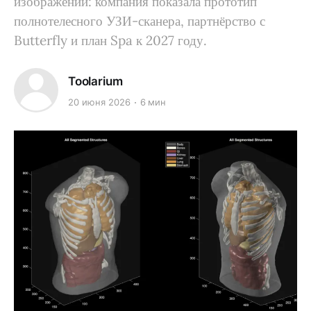
изображений: компания показала прототип
полнотелесного УЗИ-сканера, партнёрство с
Butterfly и план Spa к 2027 году.
Toolarium
20 июня 2026
6 мин