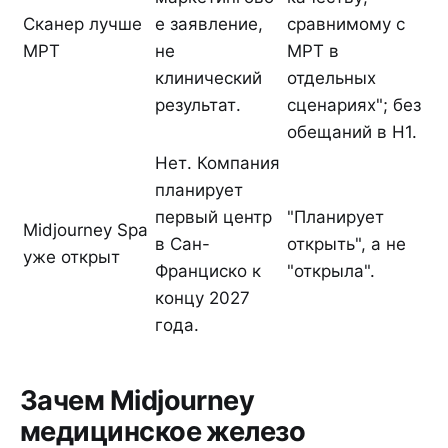
Сканер лучше
е заявление,
сравнимому с
МРТ
не
МРТ в
клинический
отдельных
результат.
сценариях"; без
обещаний в H1.
Нет. Компания
планирует
первый центр
"Планирует
Midjourney Spa
в Сан-
открыть", а не
уже открыт
Франциско к
"открыла".
концу 2027
года.
Зачем Midjourney
медицинское железо